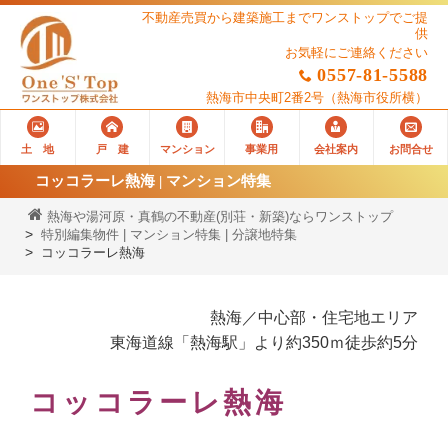
不動産売買から建築施工までワンストップでご提
供
お気軽にご連絡ください
0557-81-5588
熱海市中央町2番2号
（熱海市役所横）
土 地
戸 建
マンション
事業用
会社案内
お問合せ
コッコラーレ熱海 | マンション特集
熱海や湯河原・真鶴の不動産(別荘・新築)ならワンストップ
特別編集物件 | マンション特集 | 分譲地特集
コッコラーレ熱海
熱海／中心部・住宅地エリア
東海道線「熱海駅」より約350ｍ徒歩約5分
コッコラーレ熱海