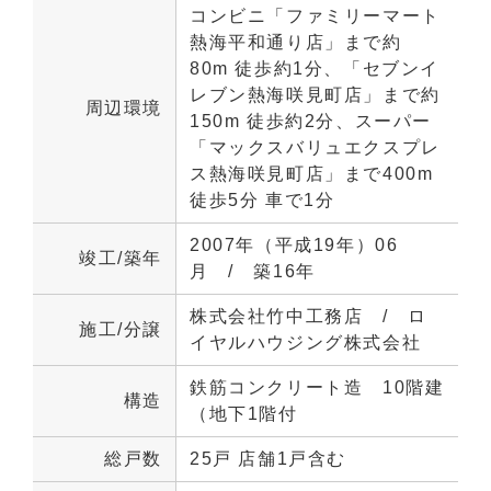
コンビニ「ファミリーマート
熱海平和通り店」まで約
80m 徒歩約1分、「セブンイ
レブン熱海咲見町店」まで約
周辺環境
150m 徒歩約2分、スーパー
「マックスバリュエクスプレ
ス熱海咲見町店」まで400m
徒歩5分 車で1分
2007年（平成19年）06
竣工/築年
月　/　築16年
株式会社竹中工務店　/　ロ
施工/分譲
イヤルハウジング株式会社
鉄筋コンクリート造　10階建
構造
（地下1階付
総戸数
25戸 店舗1戸含む