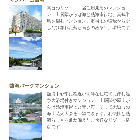
高台のリゾート・居住用兼用のマンショ
ン。上層階からは海と熱海市街地、真鶴半
島を望むマンション。市街地の喧騒から少
しだけ離れた落ち着きのある生活環境です
熱海パークマンション
熱海中心部に程近い閑静な住宅街に佇む温
泉大浴場付きマンション。上層階や屋上か
らは熱海市街地と青い海、そして大迫力の
海上花火大会を一望できます。利便性と熱
海らしさを兼ね備えた、快適なリゾート拠
点です。