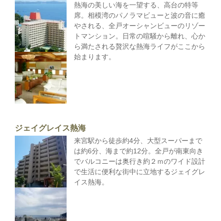
熱海の美しい海を一望する、高台の特等
席。相模湾のパノラマビューと波の音に癒
やされる、全戸オーシャンビューのリゾー
トマンション。日常の喧騒から離れ、心か
ら満たされる贅沢な熱海ライフがここから
始まります。
ジェイグレイス熱海
来宮駅から徒歩約4分、大型スーパーまで
は約6分、海まで約12分。全戸が南東向き
でバルコニーは奥行き約２ｍのワイド設計
で生活に便利な街中に立地するジェイグレ
イス熱海。