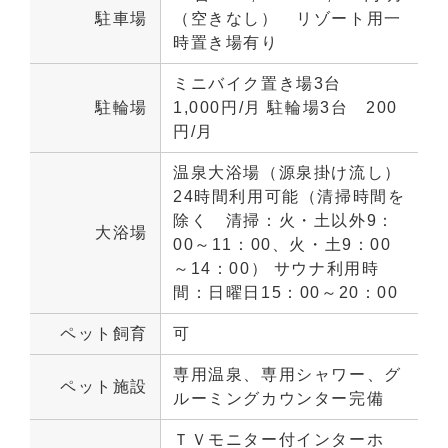
駐車場
（空きなし）　リゾート用一
時置き場有り
ミニバイク置き場3台　
駐輪場
1,000円/月 駐輪場3台　200
円/月
温泉大浴場（源泉掛け流し）
24時間利用可能（清掃時間を
除く　清掃：火・土以外9：
大浴場
00～11：00、火・土9：00
～14：00） サウナ利用時
間：日曜日15：00～20：00
ペット飼育
可
専用温泉、専用シャワー、グ
ペット施設
ルーミングカウンター完備
ＴＶモニター付インターホ