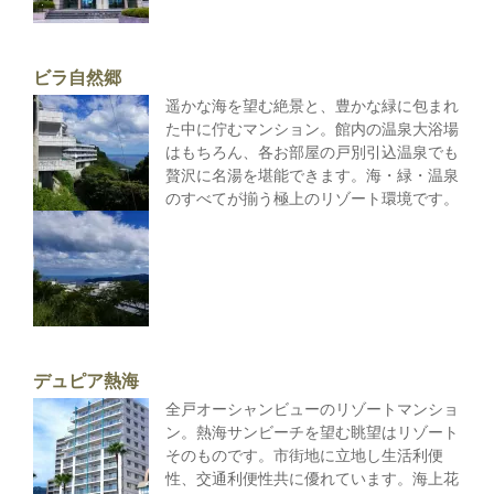
ビラ自然郷
遥かな海を望む絶景と、豊かな緑に包まれ
た中に佇むマンション。館内の温泉大浴場
はもちろん、各お部屋の戸別引込温泉でも
贅沢に名湯を堪能できます。海・緑・温泉
のすべてが揃う極上のリゾート環境です。
デュピア熱海
全戸オーシャンビューのリゾートマンショ
ン。熱海サンビーチを望む眺望はリゾート
そのものです。市街地に立地し生活利便
性、交通利便性共に優れています。海上花