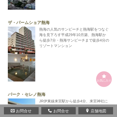
ザ・パームショア熱海
熱海の人気のサンビーチと熱海駅をつなぐ
海を見下ろす平成29年10月築、熱海駅か
ら徒歩7分・熱海サンビーチまで徒歩4分の
リゾートマンション
お気に入り
パーク・セレノ熱海
JR伊東線来宮駅から徒歩4分、来宮神社に
近い南傾斜の丘の上に建てられた相模湾を
お問合せ
お問合せ
店舗地図
見渡すリゾートマンション