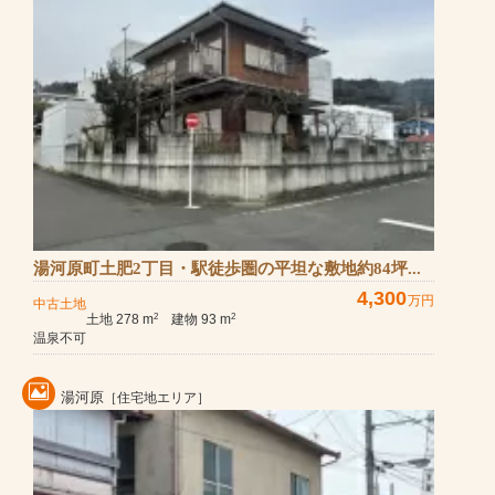
湯河原町土肥2丁目・駅徒歩圏の平坦な敷地約84坪...
4,300
万円
中古土地
土地 278 m
建物 93 m
2
2
温泉不可
湯河原
［住宅地エリア］