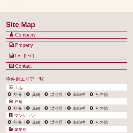
Site Map
Company
会社のご案内
Property
不動産を購入したい方
土地一覧
List (text)
不動産を売却したい方
戸建一覧
土地一覧
Contact
不動産買取システム
マンション一覧
戸建一覧
お問い合わせ
事業用物件一覧
物件別エリア一覧
マンション一覧
ブログ
事業用物件一覧
土地
プライバシーポリシー
熱海
真鶴
湯河原
南箱根
その他
サイトポリシー
戸建
熱海
真鶴
湯河原
南箱根
その他
マンション
熱海
真鶴
湯河原
南箱根
その他
事業用