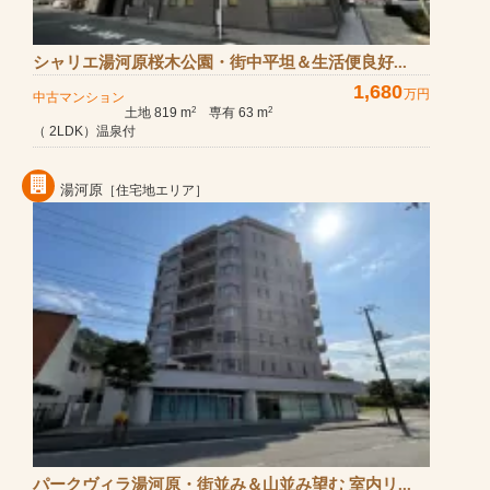
シャリエ湯河原桜木公園・街中平坦＆生活便良好...
1,680
万円
中古マンション
土地 819 m
専有 63 m
2
2
（ 2LDK）温泉付
湯河原
［住宅地エリア］
パークヴィラ湯河原・街並み＆山並み望む 室内リ...