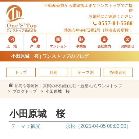
不動産売買から建築施工までワンストップでご提
供
お気軽にご連絡ください
0557-81-5588
熱海市中央町2番2号
（熱海市役所横）
土 地
戸 建
マンション
事業用
会社案内
お問合せ
小田原城 桜 | ワンストップのブログ
トップ
月別
テーマ別
投稿者別
熱海や湯河原・真鶴の不動産(別荘・新築)ならワンストップ
ブログトップ
小田原城 桜
小田原城 桜
テーマ：観光
永松（2021-04-05 08:00:00）