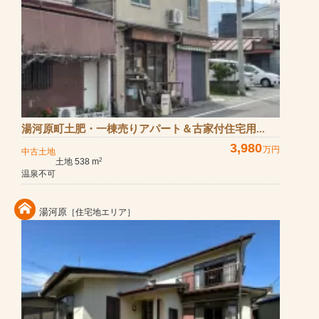
湯河原町土肥・一棟売りアパート＆古家付住宅用...
3,980
万円
中古土地
土地 538 m
2
温泉不可
湯河原
［住宅地エリア］