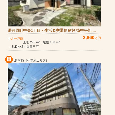
湯河原町中央2丁目・生活＆交通便良好 街中平坦 ...
2,860
万円
中古一戸建
土地 270 m
建物 158 m
2
2
（ 3LDK+S）温泉不可
湯河原
［住宅地エリア］