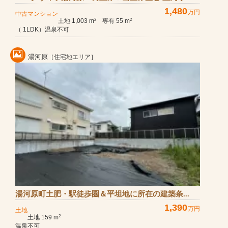
1,480
万円
中古マンション
土地 1,003 m
専有 55 m
2
2
（ 1LDK）温泉不可
湯河原
［住宅地エリア］
湯河原町土肥・駅徒歩圏＆平坦地に所在の建築条...
1,390
万円
土地
土地 159 m
2
温泉不可