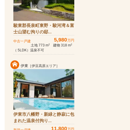
駿東郡長泉町東野・駿河湾＆富
士山望む拘りの邸...
5,980
万円
中古一戸建
土地 773 m
建物 318 m
2
2
（ 5LDK）温泉不可
伊東
［伊豆高原エリア］
伊東市八幡野・新緑と静寂に包
まれた温泉付拘り...
11,800
万円