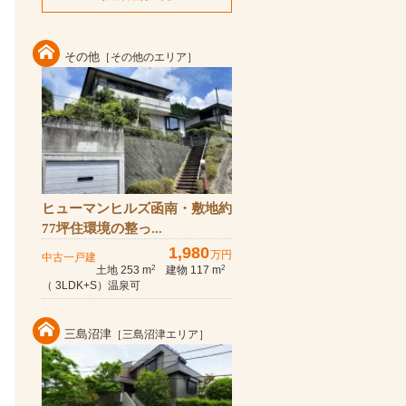
その他
［その他のエリア］
ヒューマンヒルズ函南・敷地約
77坪住環境の整っ...
1,980
万円
中古一戸建
土地 253 m
建物 117 m
2
2
（ 3LDK+S）温泉可
三島沼津
［三島沼津エリア］