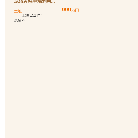
成済み駐車場利用...
999
万円
土地
土地 152 m
2
温泉不可