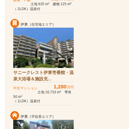
新築一戸建
土地 635 m
建物 125 m
2
2
（ 2LDK）温泉付
伊東
［住宅地エリア］
サニークレスト伊東壱番館・温
泉大浴場＆施設充...
1,280
万円
中古マンション
土地 16,733 m
専有
2
50 m
2
（ 1LDK）温泉付
伊東
［宇佐美エリア］