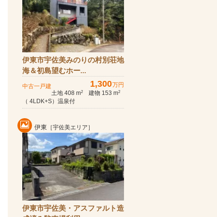
伊東市宇佐美みのりの村別荘地
海＆初島望むホー...
1,300
万円
中古一戸建
土地 408 m
建物 153 m
2
2
（ 4LDK+S）温泉付
伊東
［宇佐美エリア］
伊東市宇佐美・アスファルト造