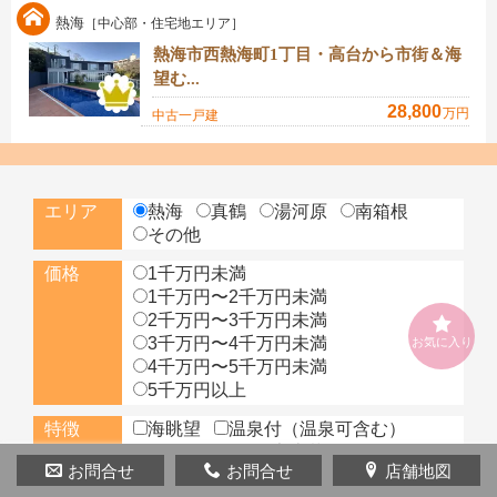
熱海
［中心部・住宅地エリア］
熱海市西熱海町1丁目・高台から市街＆海
望む...
28,800
万円
中古一戸建
エリア
熱海
真鶴
湯河原
南箱根
その他
価格
1千万円未満
1千万円〜2千万円未満
2千万円〜3千万円未満
3千万円〜4千万円未満
お気に入り
4千万円〜5千万円未満
5千万円以上
特徴
海眺望
温泉付（温泉可含む）
ガーデニング（家庭菜園）
お問合せ
お問合せ
店舗地図
陽当り良好
駅徒歩圏
生活便利