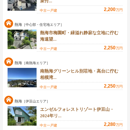
泉付...
2,200
万円
中古一戸建
熱海
［中心部・住宅地エリア］
熱海市梅園町・緑溢れ静寂な立地に佇む
海遠望...
2,250
万円
中古一戸建
熱海
［南熱海エリア］
南熱海グリーンヒル別荘地・高台に佇む
相模湾...
2,250
万円
中古一戸建
熱海
［伊豆山エリア］
エンゼルフォレストリゾート伊豆山・
2024年リ...
2,280
万円
中古一戸建