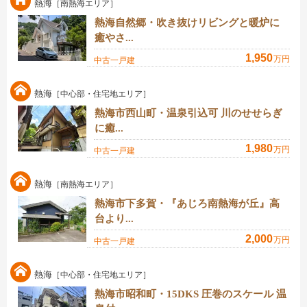
熱海
［南熱海エリア］
熱海自然郷・吹き抜けリビングと暖炉に
癒やさ...
1,950
万円
中古一戸建
熱海
［中心部・住宅地エリア］
熱海市西山町・温泉引込可 川のせせらぎ
に癒...
1,980
万円
中古一戸建
熱海
［南熱海エリア］
熱海市下多賀・『あじろ南熱海が丘』高
台より...
2,000
万円
中古一戸建
熱海
［中心部・住宅地エリア］
熱海市昭和町・15DKS 圧巻のスケール 温