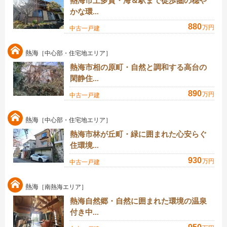
熱海市上多賀・海＆駅まで徒歩圏の穏や
かな環...
880
万円
中古一戸建
熱海
［中心部・住宅地エリア］
熱海市相の原町・自然と調和する高台の
閑静住...
890
万円
中古一戸建
熱海
［中心部・住宅地エリア］
熱海市林が丘町・緑に囲まれた心安らぐ
住環境...
930
万円
中古一戸建
熱海
［南熱海エリア］
熱海自然郷・自然に囲まれた環境の温泉
付き中...