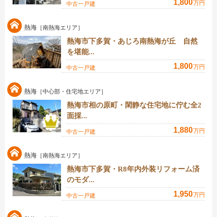
1,800
万円
中古一戸建
熱海
［南熱海エリア］
熱海市下多賀・あじろ南熱海が丘 自然
を堪能...
1,800
万円
中古一戸建
熱海
［中心部・住宅地エリア］
熱海市相の原町・閑静な住宅地に佇む全2
面採...
1,880
万円
中古一戸建
熱海
［南熱海エリア］
熱海市下多賀・R8年内外装リフォーム済
のモダ...
1,950
万円
中古一戸建