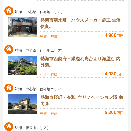
熱海
［中心部・住宅地エリア］
熱海市清水町・ハウスメーカー施工 生活
便良...
4,900
万円
中古一戸建
熱海
［中心部・住宅地エリア］
熱海市西熱海・緑溢れ高台より海望む 内
外装...
4,980
万円
中古一戸建
熱海
［中心部・住宅地エリア］
熱海市桜町・令和5年リノベーション済 南
向き...
5,200
万円
中古一戸建
熱海
［伊豆山エリア］