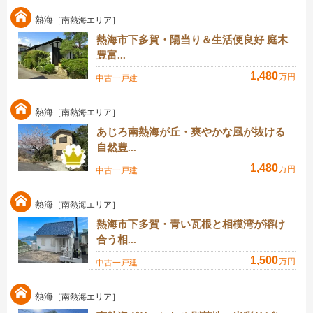
熱海
［南熱海エリア］
熱海市下多賀・陽当り＆生活便良好 庭木
豊富...
1,480
万円
中古一戸建
熱海
［南熱海エリア］
あじろ南熱海が丘・爽やかな風が抜ける
自然豊...
1,480
万円
中古一戸建
熱海
［南熱海エリア］
熱海市下多賀・青い瓦根と相模湾が溶け
合う相...
1,500
万円
中古一戸建
熱海
［南熱海エリア］