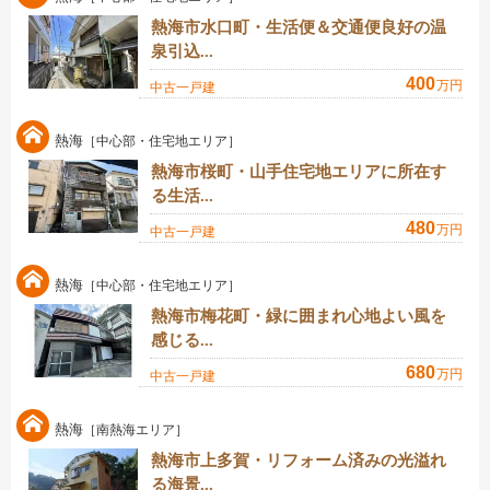
熱海市水口町・生活便＆交通便良好の温
泉引込...
400
万円
中古一戸建
熱海
［中心部・住宅地エリア］
熱海市桜町・山手住宅地エリアに所在す
る生活...
480
万円
中古一戸建
熱海
［中心部・住宅地エリア］
熱海市梅花町・緑に囲まれ心地よい風を
感じる...
680
万円
中古一戸建
熱海
［南熱海エリア］
熱海市上多賀・リフォーム済みの光溢れ
る海景...