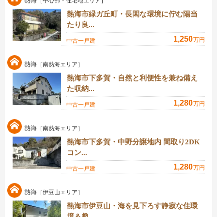
熱海
［中心部・住宅地エリア］
熱海市緑ガ丘町・長閑な環境に佇む陽当
たり良...
1,250
万円
中古一戸建
熱海
［南熱海エリア］
熱海市下多賀・自然と利便性を兼ね備え
た収納...
1,280
万円
中古一戸建
熱海
［南熱海エリア］
熱海市下多賀・中野分譲地内 間取り2DK
コン...
1,280
万円
中古一戸建
熱海
［伊豆山エリア］
熱海市伊豆山・海を見下ろす静寂な住環
境＆趣...