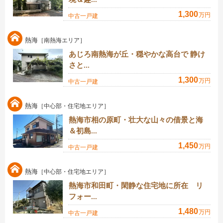
1,300
万円
中古一戸建
熱海
［南熱海エリア］
あじろ南熱海が丘・穏やかな高台で 静け
さと...
1,300
万円
中古一戸建
熱海
［中心部・住宅地エリア］
熱海市相の原町・壮大な山々の借景と海
＆初島...
1,450
万円
中古一戸建
熱海
［中心部・住宅地エリア］
熱海市和田町・閑静な住宅地に所在 リ
フォー...
1,480
万円
中古一戸建