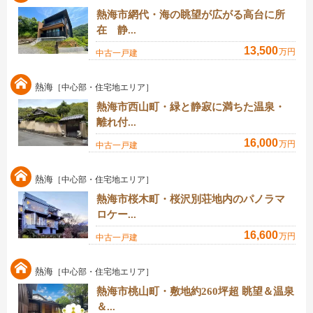
熱海市網代・海の眺望が広がる高台に所
在 静...
13,500
万円
中古一戸建
熱海
［中心部・住宅地エリア］
熱海市西山町・緑と静寂に満ちた温泉・
離れ付...
16,000
万円
中古一戸建
熱海
［中心部・住宅地エリア］
熱海市桜木町・桜沢別荘地内のパノラマ
ロケー...
16,600
万円
中古一戸建
熱海
［中心部・住宅地エリア］
熱海市桃山町・敷地約260坪超 眺望＆温泉
＆...