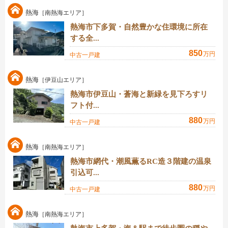
熱海
［南熱海エリア］
熱海市下多賀・自然豊かな住環境に所在
する全...
850
万円
中古一戸建
熱海
［伊豆山エリア］
熱海市伊豆山・蒼海と新緑を見下ろすリ
フト付...
880
万円
中古一戸建
熱海
［南熱海エリア］
熱海市網代・潮風薫るRC造３階建の温泉
引込可...
880
万円
中古一戸建
熱海
［南熱海エリア］