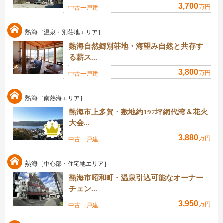
3,700
万円
中古一戸建
熱海
［温泉・別荘地エリア］
熱海自然郷別荘地・海望み自然と共存す
る薪ス...
3,800
万円
中古一戸建
熱海
［南熱海エリア］
熱海市上多賀・敷地約197坪網代湾＆花火
大会...
3,880
万円
中古一戸建
熱海
［中心部・住宅地エリア］
熱海市昭和町・温泉引込可能なオーナー
チェン...
3,950
万円
中古一戸建