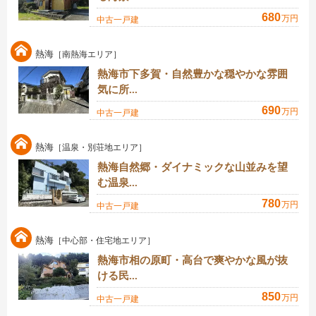
680
万円
中古一戸建
熱海
［南熱海エリア］
熱海市下多賀・自然豊かな穏やかな雰囲
気に所...
690
万円
中古一戸建
熱海
［温泉・別荘地エリア］
熱海自然郷・ダイナミックな山並みを望
む温泉...
780
万円
中古一戸建
熱海
［中心部・住宅地エリア］
熱海市相の原町・高台で爽やかな風が抜
ける民...
850
万円
中古一戸建