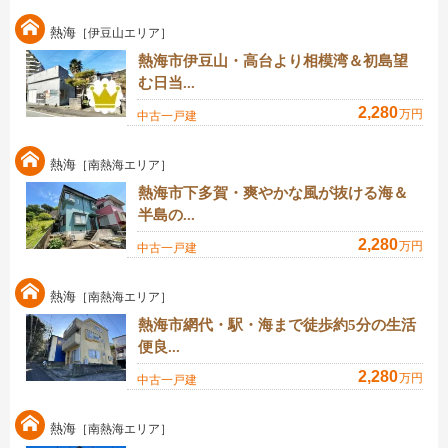
熱海
［伊豆山エリア］
熱海市伊豆山・高台より相模湾＆初島望
む日当...
2,280
万円
中古一戸建
熱海
［南熱海エリア］
熱海市下多賀・爽やかな風が抜ける海＆
半島の...
2,280
万円
中古一戸建
熱海
［南熱海エリア］
熱海市網代・駅・海まで徒歩約5分の生活
便良...
2,280
万円
中古一戸建
熱海
［南熱海エリア］