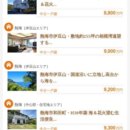
＆花火...
8,800
万円
中古一戸建
熱海
［伊豆山エリア］
熱海市伊豆山・敷地約255坪の相模湾遠望
する...
9,000
万円
中古一戸建
熱海
［伊豆山エリア］
熱海市伊豆山・国道沿いに立地し高台か
ら海を...
9,200
万円
中古一戸建
熱海
［中心部・住宅地エリア］
熱海市和田町・H30年築 海＆花火望む生
活便良...
9,300
万円
中古一戸建