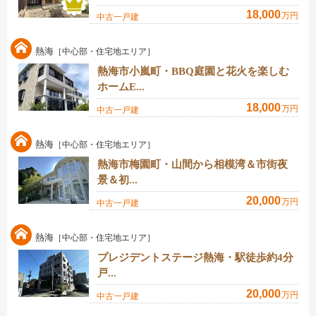
18,000
万円
中古一戸建
熱海
［中心部・住宅地エリア］
熱海市小嵐町・BBQ庭園と花火を楽しむ
ホームE...
18,000
万円
中古一戸建
熱海
［中心部・住宅地エリア］
熱海市梅園町・山間から相模湾＆市街夜
景＆初...
20,000
万円
中古一戸建
熱海
［中心部・住宅地エリア］
プレジデントステージ熱海・駅徒歩約4分
戸...
20,000
万円
中古一戸建