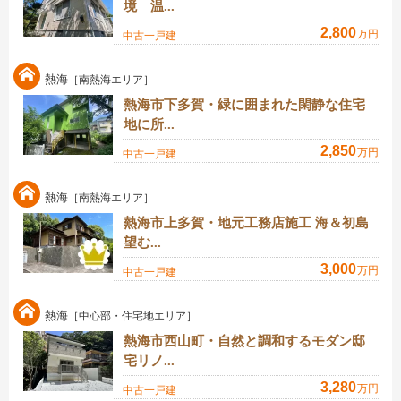
境 温...
2,800
万円
中古一戸建
熱海
［南熱海エリア］
熱海市下多賀・緑に囲まれた閑静な住宅
地に所...
2,850
万円
中古一戸建
熱海
［南熱海エリア］
熱海市上多賀・地元工務店施工 海＆初島
望む...
3,000
万円
中古一戸建
熱海
［中心部・住宅地エリア］
熱海市西山町・自然と調和するモダン邸
宅リノ...
3,280
万円
中古一戸建