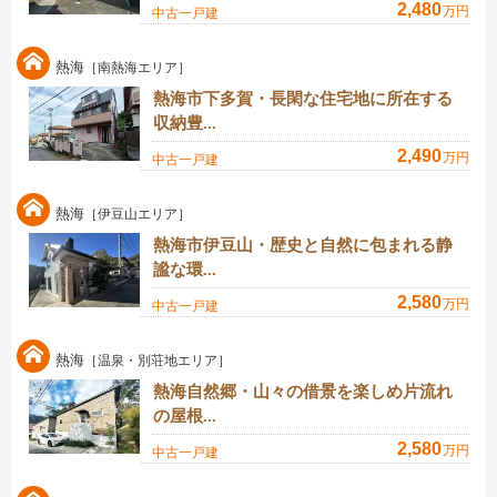
2,480
万円
中古一戸建
熱海
［南熱海エリア］
熱海市下多賀・長閑な住宅地に所在する
収納豊...
2,490
万円
中古一戸建
熱海
［伊豆山エリア］
熱海市伊豆山・歴史と自然に包まれる静
謐な環...
2,580
万円
中古一戸建
熱海
［温泉・別荘地エリア］
熱海自然郷・山々の借景を楽しめ片流れ
の屋根...
2,580
万円
中古一戸建