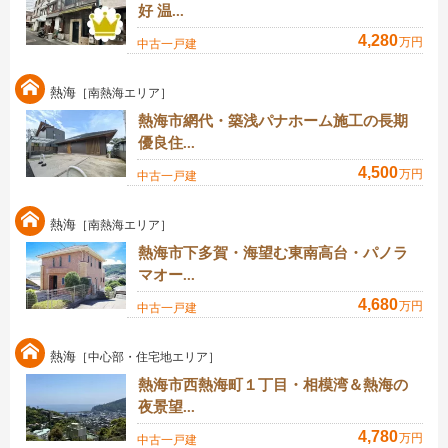
好 温...
4,280
万円
中古一戸建
熱海
［南熱海エリア］
熱海市網代・築浅パナホーム施工の長期
優良住...
4,500
万円
中古一戸建
熱海
［南熱海エリア］
熱海市下多賀・海望む東南高台・パノラ
マオー...
4,680
万円
中古一戸建
熱海
［中心部・住宅地エリア］
熱海市西熱海町１丁目・相模湾＆熱海の
夜景望...
4,780
万円
中古一戸建