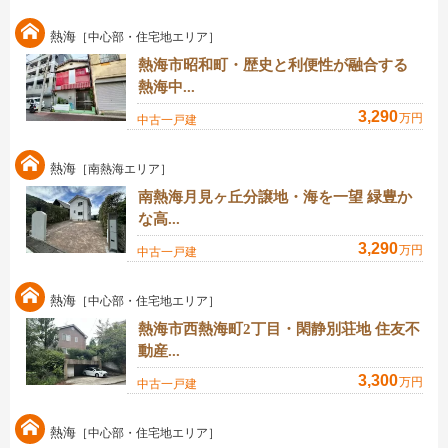
熱海
［中心部・住宅地エリア］
熱海市昭和町・歴史と利便性が融合する
熱海中...
3,290
万円
中古一戸建
熱海
［南熱海エリア］
南熱海月見ヶ丘分譲地・海を一望 緑豊か
な高...
3,290
万円
中古一戸建
熱海
［中心部・住宅地エリア］
熱海市西熱海町2丁目・閑静別荘地 住友不
動産...
3,300
万円
中古一戸建
熱海
［中心部・住宅地エリア］