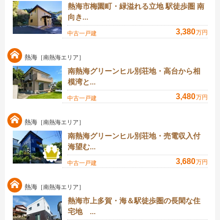
熱海市梅園町・緑溢れる立地 駅徒歩圏 南
向き...
3,380
万円
中古一戸建
熱海
［南熱海エリア］
南熱海グリーンヒル別荘地・高台から相
模湾と...
3,480
万円
中古一戸建
熱海
［南熱海エリア］
南熱海グリーンヒル別荘地・売電収入付
海望む...
3,680
万円
中古一戸建
熱海
［南熱海エリア］
熱海市上多賀・海＆駅徒歩圏の長閑な住
宅地 ...