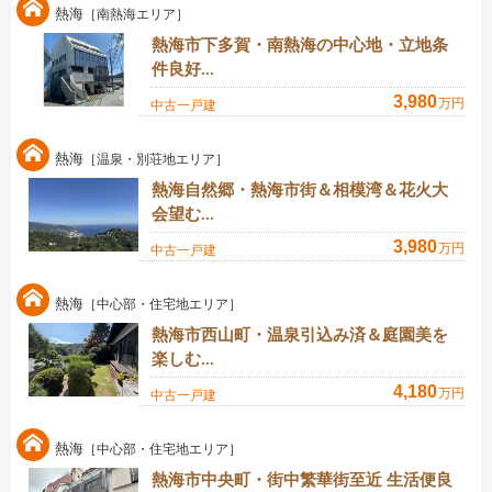
熱海
［南熱海エリア］
熱海市下多賀・南熱海の中心地・立地条
件良好...
3,980
万円
中古一戸建
熱海
［温泉・別荘地エリア］
熱海自然郷・熱海市街＆相模湾＆花火大
会望む...
3,980
万円
中古一戸建
熱海
［中心部・住宅地エリア］
熱海市西山町・温泉引込み済＆庭園美を
楽しむ...
4,180
万円
中古一戸建
熱海
［中心部・住宅地エリア］
熱海市中央町・街中繁華街至近 生活便良