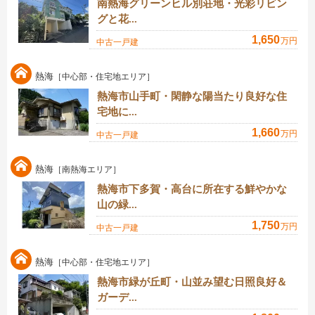
南熱海グリーンヒル別荘地・光彩リビン
グと花...
1,650
万円
中古一戸建
熱海
［中心部・住宅地エリア］
熱海市山手町・閑静な陽当たり良好な住
宅地に...
1,660
万円
中古一戸建
熱海
［南熱海エリア］
熱海市下多賀・高台に所在する鮮やかな
山の緑...
1,750
万円
中古一戸建
熱海
［中心部・住宅地エリア］
熱海市緑が丘町・山並み望む日照良好＆
ガーデ...