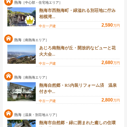
熱海
［中心部・住宅地エリア］
熱海市西熱海町・緑溢れる別荘地に佇み
相模湾...
2,590
万円
中古一戸建
熱海
［南熱海エリア］
あじろ南熱海が丘・開放的なビューと花
火大会...
2,680
万円
中古一戸建
熱海
［南熱海エリア］
熱海自然郷・R5内装リフォーム済 温泉
付き中...
2,800
万円
中古一戸建
熱海
［温泉・別荘地エリア］
熱海市自然郷・緑に囲まれた癒しの住環