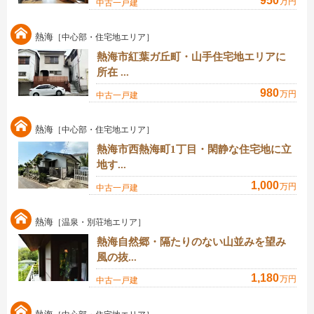
950
万円
中古一戸建
熱海
［中心部・住宅地エリア］
熱海市紅葉ガ丘町・山手住宅地エリアに
所在 ...
980
万円
中古一戸建
熱海
［中心部・住宅地エリア］
熱海市西熱海町1丁目・閑静な住宅地に立
地す...
1,000
万円
中古一戸建
熱海
［温泉・別荘地エリア］
熱海自然郷・隔たりのない山並みを望み
風の抜...
1,180
万円
中古一戸建