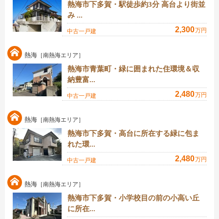
熱海市下多賀・駅徒歩約3分 高台より街並
み ...
2,300
万円
中古一戸建
熱海
［南熱海エリア］
熱海市青葉町・緑に囲まれた住環境＆収
納豊富...
2,480
万円
中古一戸建
熱海
［南熱海エリア］
熱海市下多賀・高台に所在する緑に包ま
れた環...
2,480
万円
中古一戸建
熱海
［南熱海エリア］
熱海市下多賀・小学校目の前の小高い丘
に所在...