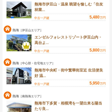
熱海市伊豆山・温泉 眺望を愉しむ「住友
林業...
5,480
万円
中古一戸建
熱海
［伊豆山エリア］
エンゼルフォレストリゾート伊豆山内・
高台よ...
5,800
万円
中古一戸建
熱海
［中心部・住宅地エリア］
熱海市中央町・街中繁華街至近 生活便良
好 温...
5,950
万円
中古一戸建
熱海
［南熱海エリア］
熱海市下多賀・相模湾を一望出来る陽当
たり良...