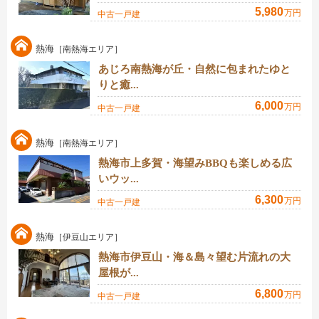
5,980
万円
中古一戸建
熱海
［南熱海エリア］
あじろ南熱海が丘・自然に包まれたゆと
りと癒...
6,000
万円
中古一戸建
熱海
［南熱海エリア］
熱海市上多賀・海望みBBQも楽しめる広
いウッ...
6,300
万円
中古一戸建
熱海
［伊豆山エリア］
熱海市伊豆山・海＆島々望む片流れの大
屋根が...
6,800
万円
中古一戸建