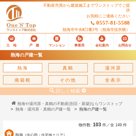
不動産売買から建築施工までワンストップでご提
供
お気軽にご連絡ください
0557-81-5588
熱海市中央町2番2号
（熱海市役所横）
土 地
戸 建
マンション
事業用
会社案内
お問合せ
熱海の戸建一覧
熱海
真鶴
湯河原
南箱根
その他
全表示
詳しく検索
熱海や湯河原・真鶴の不動産(別荘・新築)ならワンストップ
熱海・湯河原・真鶴の戸建一覧
熱海の戸建一覧
103
物件数:
件／全 149 件
熱海
［中心部・住宅地エリア］