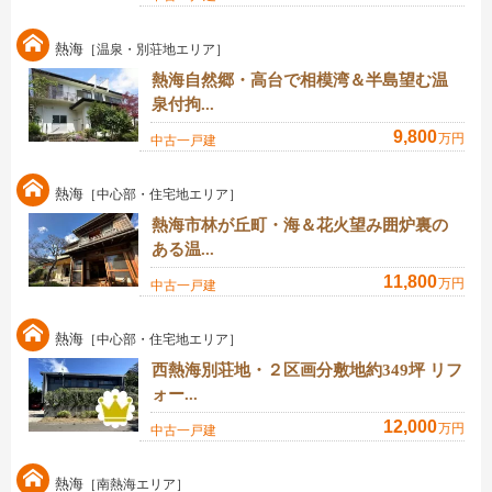
熱海
［温泉・別荘地エリア］
熱海自然郷・高台で相模湾＆半島望む温
泉付拘...
9,800
万円
中古一戸建
熱海
［中心部・住宅地エリア］
熱海市林が丘町・海＆花火望み囲炉裏の
ある温...
11,800
万円
中古一戸建
熱海
［中心部・住宅地エリア］
西熱海別荘地・２区画分敷地約349坪 リフ
ォー...
12,000
万円
中古一戸建
熱海
［南熱海エリア］