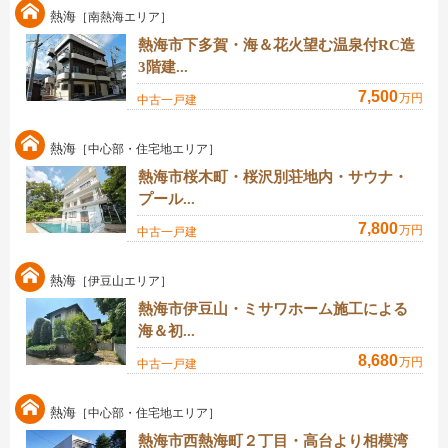
熱海
［南熱海エリア］
熱海市下多賀・海＆花火望む温泉付RC造
3階建...
7,500
万円
中古一戸建
熱海
［中心部・住宅地エリア］
熱海市桜木町・桜沢別荘地内・サウナ・
プール...
7,800
万円
中古一戸建
熱海
［伊豆山エリア］
熱海市伊豆山・ミサワホーム施工による
海＆初...
8,680
万円
中古一戸建
熱海
［中心部・住宅地エリア］
熱海市西熱海町２丁目・高台より相模湾