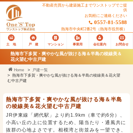
不動産売買から建築施工までワンストップでご提
供
お気軽にご連絡ください
0557-81-5588
熱海市中央町2番2号
（熱海市役所横）
土 地
戸 建
マンション
事業用
会社案内
お問合せ
熱海市下多賀・爽やかな風が抜ける海＆半島の稜線美＆
花火望む中古戸建
Home
戸建一覧
熱海市下多賀・爽やかな風が抜ける海＆半島の稜線美＆花火望
む中古戸建
熱海市下多賀・爽やかな風が抜ける海＆半島
の稜線美＆花火望む中古戸建
JR伊東線「網代駅」より約1.9km（車で約6分）、
小高い丘の上に位置するため、陽当たり・通風共に
抜群の心地よさです。相模湾と街並みを一望でき、