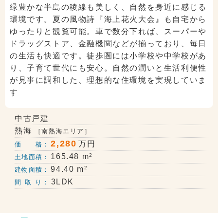
緑豊かな半島の稜線も美しく、自然を身近に感じる
環境です。夏の風物詩『海上花火大会』も自宅から
ゆったりと観覧可能。車で数分下れば、スーパーや
ドラッグストア、金融機関などが揃っており、毎日
の生活も快適です。徒歩圏には小学校や中学校があ
り、子育て世代にも安心。自然の潤いと生活利便性
が見事に調和した、理想的な住環境を実現していま
す
中古戸建
熱海
［南熱海エリア］
2,280
万円
価 格：
2
165.48 m
土地面積：
2
94.40 m
建物面積：
3LDK
間 取 り：