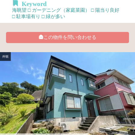
Keyword
海眺望 □ ガーデニング（家庭菜園） □ 陽当り良好
□ 駐車場有り □ 緑が多い
この物件を問い合わせる
外観