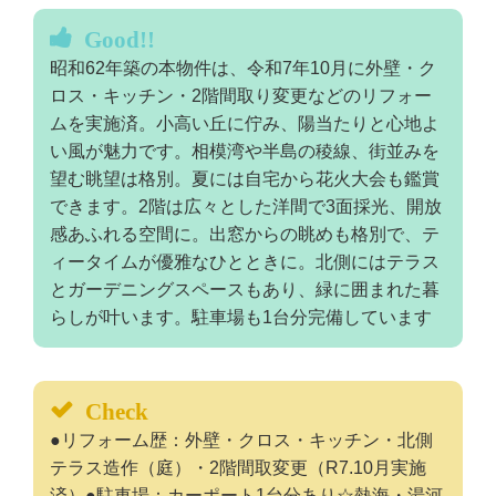
Good!!
昭和62年築の本物件は、令和7年10月に外壁・ク
ロス・キッチン・2階間取り変更などのリフォー
ムを実施済。小高い丘に佇み、陽当たりと心地よ
い風が魅力です。相模湾や半島の稜線、街並みを
望む眺望は格別。夏には自宅から花火大会も鑑賞
できます。2階は広々とした洋間で3面採光、開放
感あふれる空間に。出窓からの眺めも格別で、テ
ィータイムが優雅なひとときに。北側にはテラス
とガーデニングスペースもあり、緑に囲まれた暮
らしが叶います。駐車場も1台分完備しています
Check
●リフォーム歴：外壁・クロス・キッチン・北側
テラス造作（庭）・2階間取変更（R7.10月実施
済）●駐車場：カーポート1台分あり☆熱海・湯河