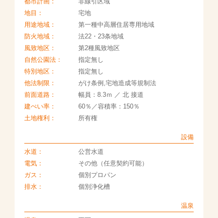
都市計画：
非線引区域
地目：
宅地
用途地域：
第一種中高層住居専用地域
防火地域：
法22・23条地域
風致地区：
第2種風致地区
自然公園法：
指定無し
特別地区：
指定無し
他法制限：
がけ条例,宅地造成等規制法
前面道路：
幅員：8.3ｍ ／ 北 接道
建ぺい率：
60％／容積率：150％
土地権利：
所有権
設備
水道：
公営水道
電気：
その他（任意契約可能）
ガス：
個別プロパン
排水：
個別浄化槽
温泉