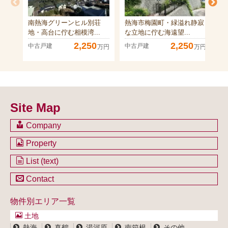
南熱海グリーンヒル別荘
熱海市梅園町・緑溢れ静寂
熱
地・高台に佇む相模湾...
な立地に佇む海遠望...
歩
2,250
2,250
中古戸建
中古戸建
中
万円
万円
Site Map
Company
会社のご案内
Property
不動産を購入したい方
土地一覧
List (text)
不動産を売却したい方
戸建一覧
土地一覧
Contact
不動産買取システム
マンション一覧
戸建一覧
お問い合わせ
事業用物件一覧
物件別エリア一覧
マンション一覧
ブログ
事業用物件一覧
土地
プライバシーポリシー
熱海
真鶴
湯河原
南箱根
その他