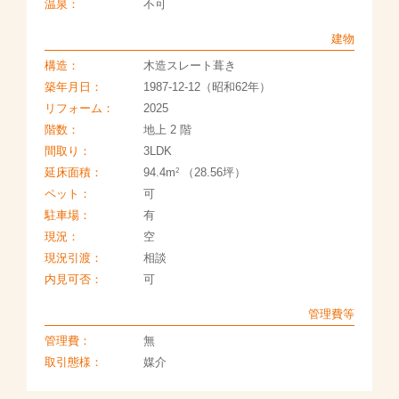
温泉：
不可
建物
構造：
木造スレート葺き
築年月日：
1987-12-12（昭和62年）
リフォーム：
2025
階数：
地上 2 階
間取り：
3LDK
2
延床面積：
94.4m
（28.56坪）
ペット：
可
駐車場：
有
現況：
空
現況引渡：
相談
内見可否：
可
管理費等
管理費：
無
取引態様：
媒介