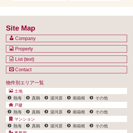
Site Map
Company
会社のご案内
Property
不動産を購入したい方
土地一覧
List (text)
不動産を売却したい方
戸建一覧
土地一覧
Contact
不動産買取システム
マンション一覧
戸建一覧
お問い合わせ
事業用物件一覧
物件別エリア一覧
マンション一覧
ブログ
事業用物件一覧
土地
プライバシーポリシー
熱海
真鶴
湯河原
南箱根
その他
サイトポリシー
戸建
熱海
真鶴
湯河原
南箱根
その他
マンション
熱海
真鶴
湯河原
南箱根
その他