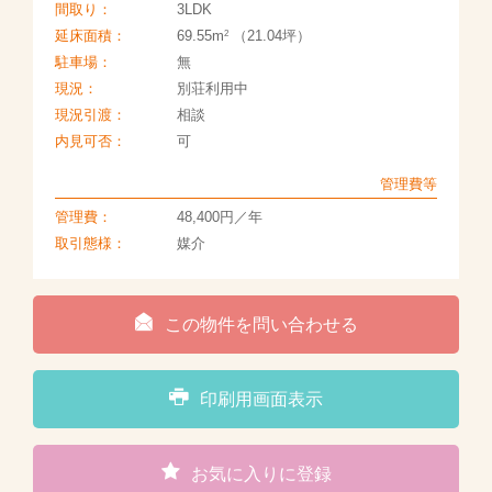
間取り：
3LDK
2
延床面積：
69.55m
（21.04坪）
駐車場：
無
現況：
別荘利用中
現況引渡：
相談
内見可否：
可
管理費等
管理費：
48,400円／年
取引態様：
媒介
この物件を問い合わせる
印刷用画面表示
お気に入りに登録