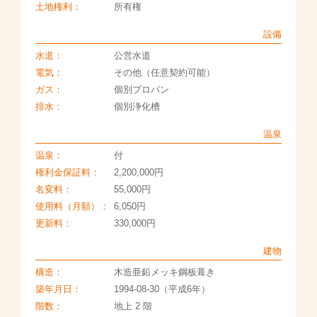
土地権利：
所有権
設備
水道：
公営水道
電気：
その他（任意契約可能）
ガス：
個別プロパン
排水：
個別浄化槽
温泉
温泉：
付
権利金保証料：
2,200,000円
名変料：
55,000円
使用料（月額）：
6,050円
更新料：
330,000円
建物
構造：
木造亜鉛メッキ鋼板葺き
築年月日：
1994-08-30（平成6年）
階数：
地上 2 階