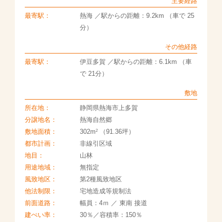
主要経路
最寄駅：
熱海 ／駅からの距離：9.2km （車で 25
分）
その他経路
最寄駅：
伊豆多賀 ／駅からの距離：6.1km （車
で 21分）
敷地
所在地：
静岡県熱海市上多賀
分譲地名：
熱海自然郷
2
敷地面積：
302m
（91.36坪）
都市計画：
非線引区域
地目：
山林
用途地域：
無指定
風致地区：
第2種風致地区
他法制限：
宅地造成等規制法
前面道路：
幅員：4ｍ ／ 東南 接道
建ぺい率：
30％／容積率：150％