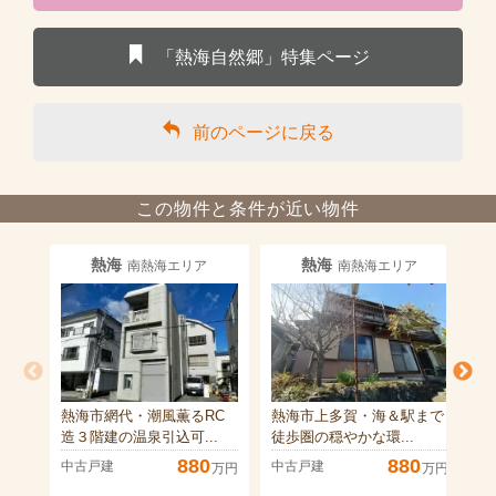
「熱海自然郷」特集ページ
前のページに戻る
この物件と条件が近い物件
熱海
熱海
南熱海エリア
南熱海エリア
熱海市網代・潮風薫るRC
熱海市上多賀・海＆駅まで
熱
造３階建の温泉引込可...
徒歩圏の穏やかな環...
和
880
880
中古戸建
中古戸建
中
万円
万円