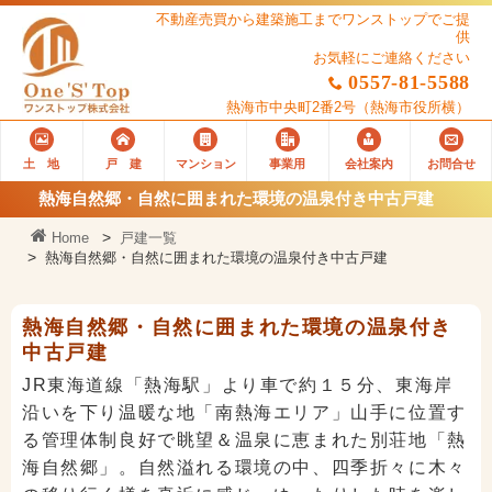
不動産売買から建築施工までワンストップでご提
供
お気軽にご連絡ください
0557-81-5588
熱海市中央町2番2号
（熱海市役所横）
土 地
戸 建
マンション
事業用
会社案内
お問合せ
熱海自然郷・自然に囲まれた環境の温泉付き中古戸建
Home
戸建一覧
熱海自然郷・自然に囲まれた環境の温泉付き中古戸建
熱海自然郷・自然に囲まれた環境の温泉付き
中古戸建
JR東海道線「熱海駅」より車で約１５分、東海岸
沿いを下り温暖な地「南熱海エリア」山手に位置す
る管理体制良好で眺望＆温泉に恵まれた別荘地「熱
海自然郷」。自然溢れる環境の中、四季折々に木々