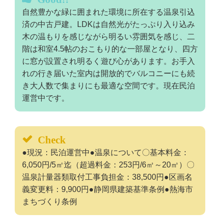
自然豊かな緑に囲まれた環境に所在する温泉引込
済の中古戸建。LDKは自然光がたっぷり入り込み
木の温もりを感じながら明るい雰囲気を感じ、二
階は和室4.5帖のおこもり的な一部屋となり、四方
に窓が設置され明るく遊び心があります。お手入
れの行き届いた室内は開放的でバルコニーにも続
き大人数で集まりにも最適な空間です。現在民泊
運営中です。
Check
●現況：民泊運営中●温泉について〇基本料金：
6,050円/5㎡迄（超過料金：253円/6㎥～20㎥）〇
温泉計量器類取付工事負担金：38,500円●区画名
義変更料：9,900円●静岡県建築基準条例●熱海市
まちづくり条例