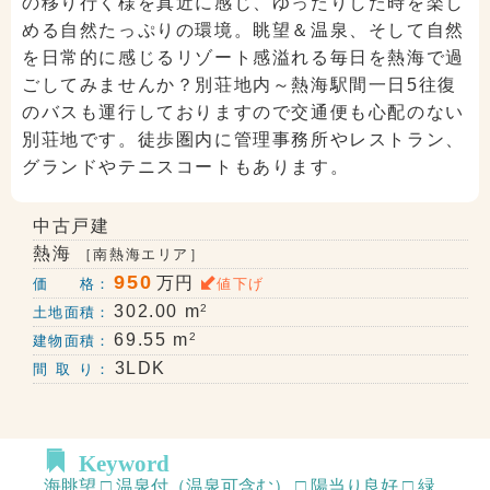
の移り行く様を真近に感じ、ゆったりした時を楽し
める自然たっぷりの環境。眺望＆温泉、そして自然
を日常的に感じるリゾート感溢れる毎日を熱海で過
ごしてみませんか？別荘地内～熱海駅間一日5往復
のバスも運行しておりますので交通便も心配のない
別荘地です。徒歩圏内に管理事務所やレストラン、
グランドやテニスコートもあります。
中古戸建
熱海
［南熱海エリア］
950
万円
価 格：
値下げ
2
302.00 m
土地面積：
2
69.55 m
建物面積：
3LDK
間 取 り：
Keyword
海眺望 □ 温泉付（温泉可含む） □ 陽当り良好 □ 緑