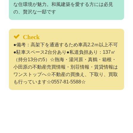
な住環境が魅力。和風建築を愛する方には必見
の、贅沢な一邸です
Check
●備考：高架下を通過するため車高2.2ｍ以上不可
●駐車スペース2台分あり●私道負担あり：137㎡
（持分13分の5）☆熱海・湯河原・真鶴・箱根・
小田原の不動産売買情報・別荘情報・賃貸情報は
ワンストップへ☆不動産の買換え、下取り、買取
も行っています☆0557-81-5588☆