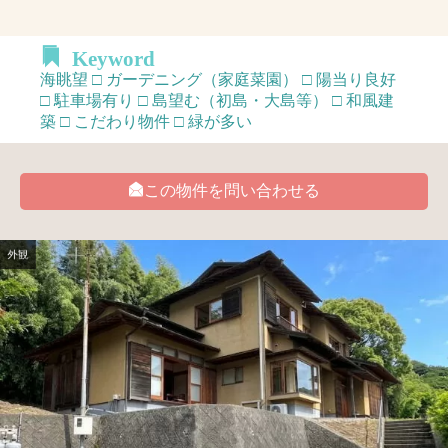
Keyword
海眺望 □ ガーデニング（家庭菜園） □ 陽当り良好
□ 駐車場有り □ 島望む（初島・大島等） □ 和風建
築 □ こだわり物件 □ 緑が多い
この物件を問い合わせる
外観