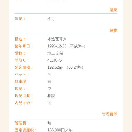
温泉
温泉：
不可
建物
構造：
木造瓦葺き
築年月日：
1996-12-23（平成8年）
階数：
地上 2 階
間取り：
4LDK+S
2
延床面積：
192.52m
（58.24坪）
ペット：
可
駐車場：
有
現況：
空
現況引渡：
相談
内見可否：
可
管理費等
管理費：
無
固定資産税：
188,000円／年