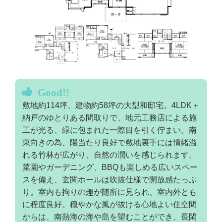
Good!!
敷地約114坪、建物約58坪の大型和邸宅。4LDK＋
納戸のゆとりある間取りで、地元工務店による施
工が光る、緑に包まれた一際目を引く佇まい。南
東向きの為、陽当たり良好で敷地裏手には情緒溢
れる竹林が広がり、自然の潤いを感じられます。
菜園やガーデニング、BBQも楽しめる広いスペー
スを備え、玄関ホールは吹抜仕様で開放感たっぷ
り。室内も拘りの趣が随所に見られ、室内外とも
に程度良好。穏やかな風が抜ける心地よい住空間
からは、南熱海の海や島を望むことができ、長閑