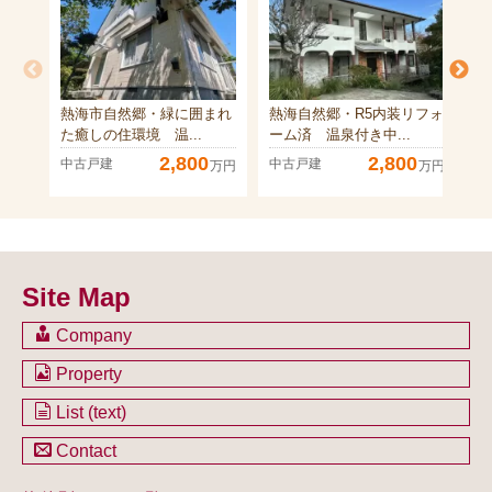
熱海市自然郷・緑に囲まれ
熱海自然郷・R5内装リフォ
熱
た癒しの住環境 温...
ーム済 温泉付き中...
た
2,800
2,800
中古戸建
中古戸建
中
万円
万円
Site Map
Company
会社のご案内
Property
不動産を購入したい方
土地一覧
List (text)
不動産を売却したい方
戸建一覧
土地一覧
Contact
不動産買取システム
マンション一覧
戸建一覧
お問い合わせ
事業用物件一覧