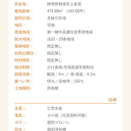
所在地：
静岡県熱海市上多賀
2
敷地面積：
474.89m
（143.65坪）
都市計画：
非線引区域
地目：
宅地
用途地域：
第一種中高層住居専用地域
防火地域：
法22・23条地域
風致地区：
指定無し
自然公園法：
指定無し
特別地区：
指定無し
他法制限：
がけ条例,宅地造成等規制法
前面道路：
幅員：4ｍ ／ 南 接道：4.2ｍ
建ぺい率：
60％／容積率：150％
土地権利：
所有権
設備
水道：
公営水道
電気：
その他（任意契約可能）
ガス：
個別プロパン
排水：
個別浄化槽