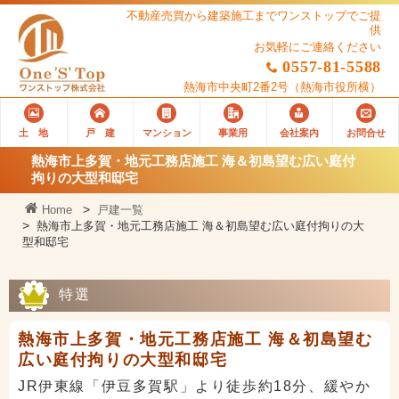
不動産売買から建築施工までワンストップでご提
供
お気軽にご連絡ください
0557-81-5588
熱海市中央町2番2号
（熱海市役所横）
土 地
戸 建
マンション
事業用
会社案内
お問合せ
熱海市上多賀・地元工務店施工 海＆初島望む広い庭付
拘りの大型和邸宅
Home
戸建一覧
熱海市上多賀・地元工務店施工 海＆初島望む広い庭付拘りの大
型和邸宅
特選
熱海市上多賀・地元工務店施工 海＆初島望む
広い庭付拘りの大型和邸宅
JR伊東線「伊豆多賀駅」より徒歩約18分、緩やか