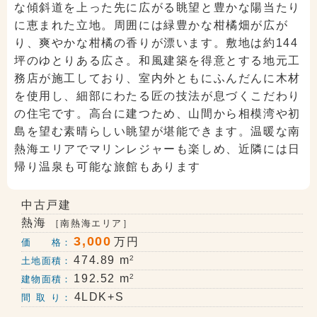
な傾斜道を上った先に広がる眺望と豊かな陽当たり
に恵まれた立地。周囲には緑豊かな柑橘畑が広が
り、爽やかな柑橘の香りが漂います。敷地は約144
坪のゆとりある広さ。和風建築を得意とする地元工
務店が施工しており、室内外ともにふんだんに木材
を使用し、細部にわたる匠の技法が息づくこだわり
の住宅です。高台に建つため、山間から相模湾や初
島を望む素晴らしい眺望が堪能できます。温暖な南
熱海エリアでマリンレジャーも楽しめ、近隣には日
帰り温泉も可能な旅館もあります
中古戸建
熱海
［南熱海エリア］
3,000
万円
価 格：
2
474.89 m
土地面積：
2
192.52 m
建物面積：
4LDK+S
間 取 り：