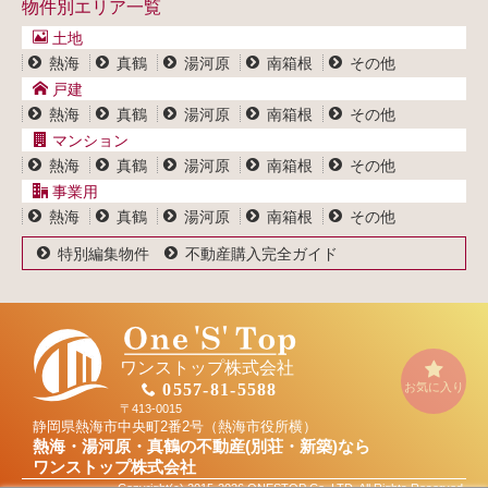
物件別エリア一覧
マンション一覧
ブログ
事業用物件一覧
土地
プライバシーポリシー
熱海
真鶴
湯河原
南箱根
その他
サイトポリシー
戸建
熱海
真鶴
湯河原
南箱根
その他
マンション
熱海
真鶴
湯河原
南箱根
その他
事業用
熱海
真鶴
湯河原
南箱根
その他
特別編集物件
不動産購入完全ガイド
ワンストップ株式会社
お気に入り
0557-81-5588
〒413-0015
静岡県熱海市中央町2番2号（熱海市役所横）
熱海・湯河原・真鶴の不動産(別荘・新築)なら
ワンストップ株式会社