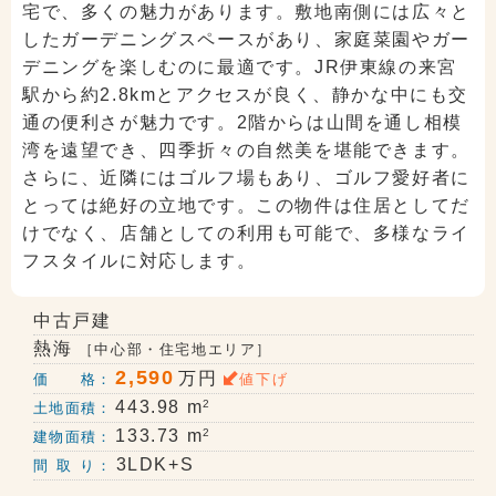
宅で、多くの魅力があります。敷地南側には広々と
したガーデニングスペースがあり、家庭菜園やガー
デニングを楽しむのに最適です。JR伊東線の来宮
駅から約2.8kmとアクセスが良く、静かな中にも交
通の便利さが魅力です。2階からは山間を通し相模
湾を遠望でき、四季折々の自然美を堪能できます。
さらに、近隣にはゴルフ場もあり、ゴルフ愛好者に
とっては絶好の立地です。この物件は住居としてだ
けでなく、店舗としての利用も可能で、多様なライ
フスタイルに対応します。
中古戸建
熱海
［中心部・住宅地エリア］
2,590
万円
価 格：
値下げ
2
443.98 m
土地面積：
2
133.73 m
建物面積：
3LDK+S
間 取 り：