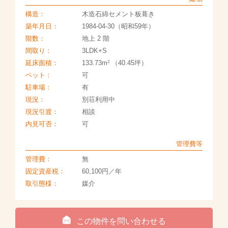
構造：
木造石綿セメント板葺き
築年月日：
1984-04-30（昭和59年）
階数：
地上 2 階
間取り：
3LDK+S
2
延床面積：
133.73m
（40.45坪）
ペット：
可
駐車場：
有
現況：
別荘利用中
現況引渡：
相談
内見可否：
可
管理費等
管理費：
無
固定資産税：
60,100円／年
取引態様：
媒介
この物件を問い合わせる