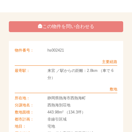
この物件を問い合わせる
物件番号：
hs002421
主要経路
最寄駅：
来宮 ／駅からの距離：2.8km （車で 6
分）
敷地
所在地：
静岡県熱海市西熱海町
分譲地名：
西熱海別荘地
2
敷地面積：
443.98m
（134.3坪）
都市計画：
非線引区域
地目：
宅地