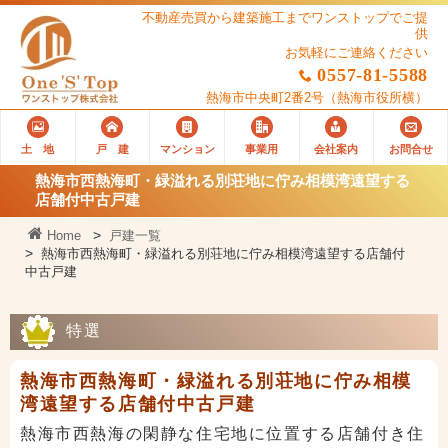
不動産売買から建築施工までワンストップでご提
供
お気軽にご連絡ください
0557-81-5588
熱海市中央町2番2号
（熱海市役所横）
土 地
戸 建
マンション
事業用
会社案内
お問合せ
熱海市西熱海町・緑溢れる別荘地に佇み相模湾遠望する
店舗付中古戸建
Home
戸建一覧
熱海市西熱海町・緑溢れる別荘地に佇み相模湾遠望する店舗付
中古戸建
特選
熱海市西熱海町・緑溢れる別荘地に佇み相模
湾遠望する店舗付中古戸建
熱海市西熱海の閑静な住宅地に位置する店舗付き住