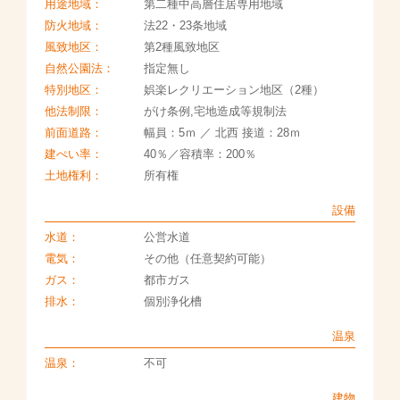
用途地域：
第二種中高層住居専用地域
防火地域：
法22・23条地域
風致地区：
第2種風致地区
自然公園法：
指定無し
特別地区：
娯楽レクリエーション地区（2種）
他法制限：
がけ条例,宅地造成等規制法
前面道路：
幅員：5ｍ ／ 北西 接道：28ｍ
建ぺい率：
40％／容積率：200％
土地権利：
所有権
設備
水道：
公営水道
電気：
その他（任意契約可能）
ガス：
都市ガス
排水：
個別浄化槽
温泉
温泉：
不可
建物