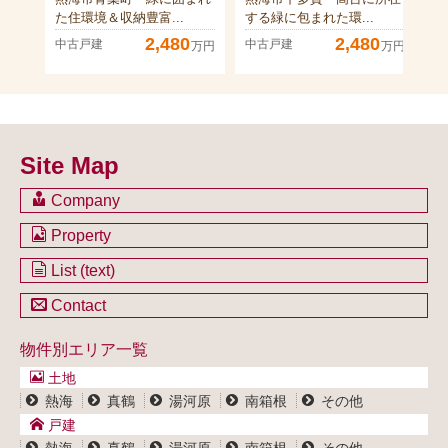
た住環境＆収納豊富...
する緑に包まれた環...
地
2,480
2,480
中古戸建
中古戸建
中
万円
万円
Site Map
Company
会社のご案内
Property
不動産を購入したい方
土地一覧
List (text)
不動産を売却したい方
戸建一覧
土地一覧
Contact
不動産買取システム
マンション一覧
戸建一覧
お問い合わせ
事業用物件一覧
物件別エリア一覧
マンション一覧
ブログ
事業用物件一覧
土地
プライバシーポリシー
熱海
真鶴
湯河原
南箱根
その他
サイトポリシー
戸建