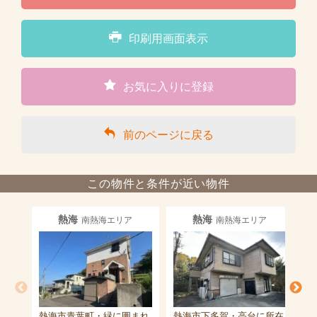
印刷用画面表示
お気に入りに登録
前のページに戻る
この物件と条件が近い物件
熱海
熱海
南熱海エリア
南熱海エリア
熱海市青葉町・緑に囲まれ
熱海市下多賀・高台に所在
熱