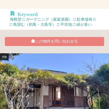
Keyword
海眺望 □ ガーデニング（家庭菜園） □ 駐車場有り
□ 島望む（初島・大島等） □ 平坦地 □ 緑が多い
この物件を問い合わせる
外観