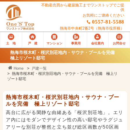
不動産売買から建築施工までワンストップでご提
供
お気軽にご連絡ください
0557-81-5588
熱海市中央町2番2号
（熱海市役所横）
土 地
戸 建
マンション
事業用
会社案内
お問合せ
熱海市桜木町・桜沢別荘地内・サウナ・プールを完備
極上リゾート邸宅
Home
戸建一覧
熱海市桜木町・桜沢別荘地内・サウナ・プールを完備 極上リ
ゾート邸宅
熱海市桜木町・桜沢別荘地内・サウナ・プー
ルを完備 極上リゾート邸宅
高台に広がる閑静な由緒ある「桜沢別荘地」。エリ
ア内にはモダンでデザイン性の高い邸宅やラグジュ
アリーな別荘が整然と立ち並び総区画数が50区画