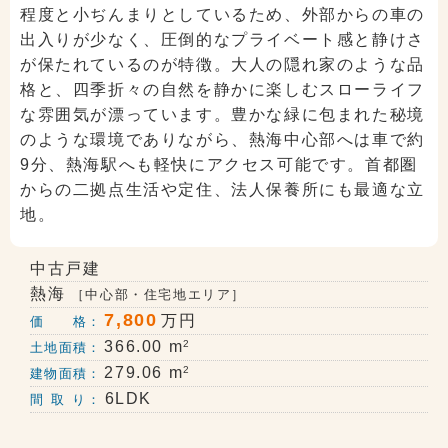
程度と小ぢんまりとしているため、外部からの車の
出入りが少なく、圧倒的なプライベート感と静けさ
が保たれているのが特徴。大人の隠れ家のような品
格と、四季折々の自然を静かに楽しむスローライフ
な雰囲気が漂っています。豊かな緑に包まれた秘境
のような環境でありながら、熱海中心部へは車で約
9分、熱海駅へも軽快にアクセス可能です。首都圏
からの二拠点生活や定住、法人保養所にも最適な立
地。
中古戸建
熱海
［中心部・住宅地エリア］
7,800
万円
価 格：
2
366.00 m
土地面積：
2
279.06 m
建物面積：
6LDK
間 取 り：