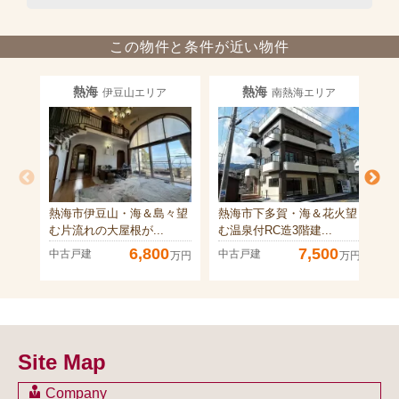
この物件と条件が近い物件
熱海
熱海
伊豆山エリア
南熱海エリア
熱海市伊豆山・海＆島々望
熱海市下多賀・海＆花火望
熱
む片流れの大屋根が...
む温泉付RC造3階建...
内
6,800
7,500
中古戸建
中古戸建
中
万円
万円
Site Map
Company