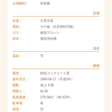
土地権利：
所有権
設備
水道：
公営水道
電気：
その他（任意契約可能）
ガス：
個別プロパン
排水：
個別浄化槽
温泉
温泉：
可
建物
構造：
鉄筋コンクリート造
築年月日：
1990-06-17（平成2年）
階数：
地上 4 階
間取り：
6LDK
2
延床面積：
279.06m
（84.42坪）
駐車場：
有
現況：
空