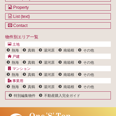
会社のご案内
Property
不動産を購入したい方
土地一覧
List (text)
不動産を売却したい方
戸建一覧
土地一覧
Contact
不動産買取システム
マンション一覧
戸建一覧
お問い合わせ
事業用物件一覧
物件別エリア一覧
マンション一覧
ブログ
事業用物件一覧
土地
プライバシーポリシー
熱海
真鶴
湯河原
南箱根
その他
サイトポリシー
戸建
熱海
真鶴
湯河原
南箱根
その他
マンション
熱海
真鶴
湯河原
南箱根
その他
事業用
熱海
真鶴
湯河原
南箱根
その他
特別編集物件
不動産購入完全ガイド