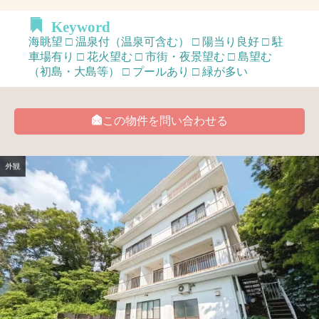
Keyword
海眺望 □ 温泉付（温泉可含む） □ 陽当り良好 □ 駐
車場有り □ 花火望む □ 市街・夜景望む □ 島望む
（初島・大島等） □ プールあり □ 緑が多い
この物件を問い合わせる
外観