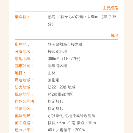
主要経路
最寄駅：
熱海 ／駅からの距離：4.8km （車で 15
分）
敷地
所在地：
静岡県熱海市桜木町
分譲地名：
桜沢別荘地
2
敷地面積：
366m
（110.72坪）
都市計画：
非線引区域
地目：
山林
用途地域：
無指定
防火地域：
法22・23条地域
風致地区：
第2種風致地区
自然公園法：
指定無し
特別地区：
指定無し
他法制限：
がけ条例,宅地造成等規制法
前面道路：
幅員：6ｍ ／ 南 接道：10ｍ
建ぺい率：
40％／容積率：200％