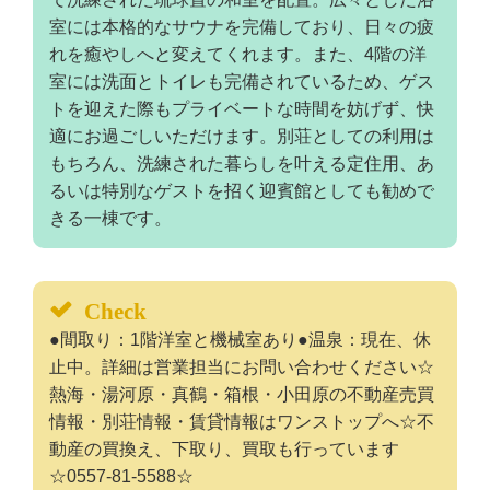
室には本格的なサウナを完備しており、日々の疲
れを癒やしへと変えてくれます。また、4階の洋
室には洗面とトイレも完備されているため、ゲス
トを迎えた際もプライベートな時間を妨げず、快
適にお過ごしいただけます。別荘としての利用は
もちろん、洗練された暮らしを叶える定住用、あ
るいは特別なゲストを招く迎賓館としても勧めで
きる一棟です。
Check
●間取り：1階洋室と機械室あり●温泉：現在、休
止中。詳細は営業担当にお問い合わせください☆
熱海・湯河原・真鶴・箱根・小田原の不動産売買
情報・別荘情報・賃貸情報はワンストップへ☆不
動産の買換え、下取り、買取も行っています
☆0557-81-5588☆