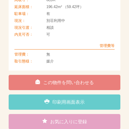
2
延床面積：
196.42m
（59.42坪）
駐車場：
有
現況：
別荘利用中
現況引渡：
相談
内見可否：
可
管理費等
管理費：
無
取引態様：
媒介
この物件を問い合わせる
印刷用画面表示
お気に入りに登録