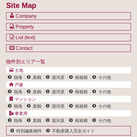
Site Map
Company
会社のご案内
Property
不動産を購入したい方
土地一覧
List (text)
不動産を売却したい方
戸建一覧
土地一覧
Contact
不動産買取システム
マンション一覧
戸建一覧
お問い合わせ
事業用物件一覧
物件別エリア一覧
マンション一覧
ブログ
事業用物件一覧
土地
プライバシーポリシー
熱海
真鶴
湯河原
南箱根
その他
サイトポリシー
戸建
熱海
真鶴
湯河原
南箱根
その他
マンション
熱海
真鶴
湯河原
南箱根
その他
事業用
熱海
真鶴
湯河原
南箱根
その他
特別編集物件
不動産購入完全ガイド