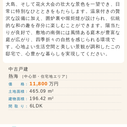
大島、そして花火大会の壮大な景色を一望でき、日
常に特別なひとときをもたらします。温泉付きの贅
沢な設備に加え、囲炉裏や堀炬燵が設けられ、伝統
的な和の趣を存分に楽しむことができます。陽当た
りが良好で、敷地の南側には風情ある庭木が豊富な
庭が広がり、四季折々の自然を感じられる環境で
す。心地よい生活空間と美しい景観が調和したこの
邸宅で、心豊かな暮らしを実現してください。
中古戸建
熱海
［中心部・住宅地エリア］
11,800
万円
価 格：
2
465.09 m
土地面積：
2
196.42 m
建物面積：
6LDK
間 取 り：