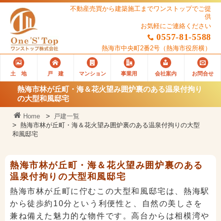
不動産売買から建築施工までワンストップでご提
供
お気軽にご連絡ください
0557-81-5588
熱海市中央町2番2号
（熱海市役所横）
土 地
戸 建
マンション
事業用
会社案内
お問合せ
熱海市林が丘町・海＆花火望み囲炉裏のある温泉付拘り
の大型和風邸宅
Home
戸建一覧
熱海市林が丘町・海＆花火望み囲炉裏のある温泉付拘りの大型
和風邸宅
熱海市林が丘町・海＆花火望み囲炉裏のある
温泉付拘りの大型和風邸宅
熱海市林が丘町に佇むこの大型和風邸宅は、熱海駅
から徒歩約10分という利便性と、自然の美しさを
兼ね備えた魅力的な物件です。高台からは相模湾や