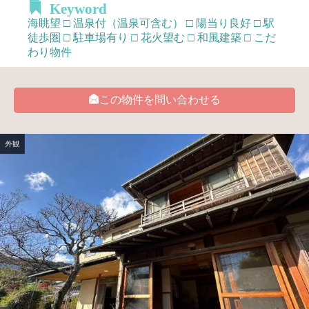
Keyword
海眺望 □ 温泉付（温泉可含む） □ 陽当り良好 □ 駅
徒歩圏 □ 駐車場有り □ 花火望む □ 和風建築 □ こだ
わり物件
この物件を問い合わせる
外観