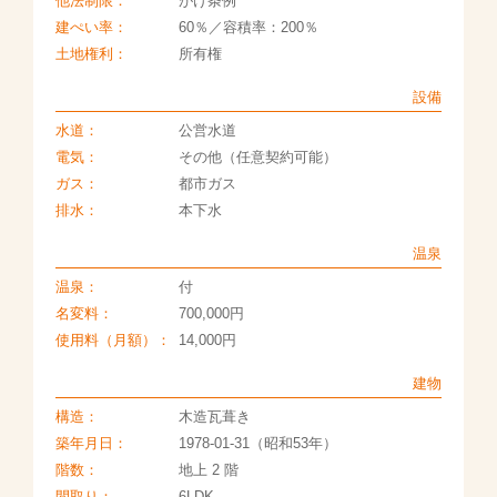
他法制限：
がけ条例
建ぺい率：
60％／容積率：200％
土地権利：
所有権
設備
水道：
公営水道
電気：
その他（任意契約可能）
ガス：
都市ガス
排水：
本下水
温泉
温泉：
付
名変料：
700,000円
使用料（月額）：
14,000円
建物
構造：
木造瓦葺き
築年月日：
1978-01-31（昭和53年）
階数：
地上 2 階
間取り：
6LDK