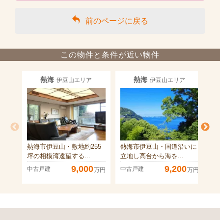
前のページに戻る
この物件と条件が近い物件
熱海
熱海
伊豆山エリア
伊豆山エリア
熱海市伊豆山・敷地約255
熱海市伊豆山・国道沿いに
熱
坪の相模湾遠望する...
立地し高台から海を...
＆
9,000
9,200
中古戸建
中古戸建
中
万円
万円