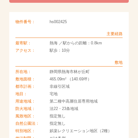
物件番号：
hs002425
主要経路
最寄駅：
熱海 ／駅からの距離：0.8km
アクセス：
駅歩：10分
敷地
所在地：
静岡県熱海市林が丘町
2
敷地面積：
465.09m
（140.69坪）
都市計画：
非線引区域
地目：
宅地
用途地域：
第二種中高層住居専用地域
防火地域：
法22・23条地域
風致地区：
指定無し
自然公園法：
指定無し
特別地区：
娯楽レクリエーション地区（2種）