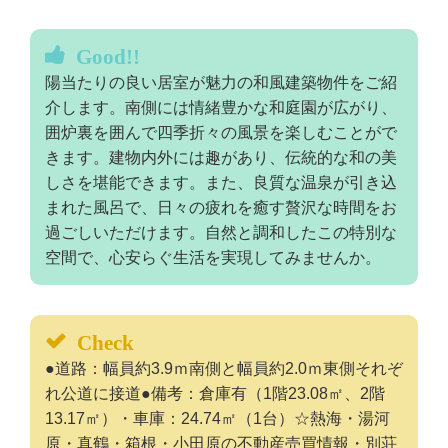
Good!!
陽当たりの良い居室が魅力の和風建築物件をご紹
介します。南側には情緒豊かな和庭園が広がり、
囲炉裏を囲んで四季折々の風景を楽しむことがで
きます。建物内外には趣があり、伝統的な和の美
しさを堪能できます。また、良質な温泉が引き込
まれた風呂で、日々の疲れを癒す贅沢な時間をお
過ごしいただけます。自然と調和したこの特別な
空間で、心安らぐ生活を実現してみませんか。
Check
●道路：幅員約3.9ｍ南側と幅員約2.0ｍ東側それぞ
れ公道に接道●備考：倉庫有（1階23.08㎡、2階
13.17㎡）・車庫：24.74㎡（1台）☆熱海・湯河
原・真鶴・箱根・小田原の不動産売買情報・別荘