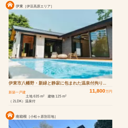
伊東
［伊豆高原エリア］
伊東市八幡野・新緑と静寂に包まれた温泉付拘り...
11,800
万円
新築一戸建
土地 635 m
建物 125 m
2
2
（ 2LDK）温泉付
南箱根
［小松ヶ原別荘地］