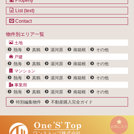
Property
不動産を購入したい方
土地一覧
List (text)
不動産を売却したい方
戸建一覧
土地一覧
Contact
不動産買取システム
マンション一覧
戸建一覧
お問い合わせ
事業用物件一覧
物件別エリア一覧
マンション一覧
ブログ
事業用物件一覧
土地
プライバシーポリシー
熱海
真鶴
湯河原
南箱根
その他
サイトポリシー
戸建
熱海
真鶴
湯河原
南箱根
その他
マンション
熱海
真鶴
湯河原
南箱根
その他
事業用
熱海
真鶴
湯河原
南箱根
その他
特別編集物件
不動産購入完全ガイド
お気に入り
ワンストップ株式会社