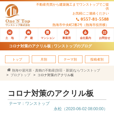
不動産売買から建築施工までワンストップでご提
供
お気軽にご連絡ください
0557-81-5588
熱海市中央町2番2号
（熱海市役所横）
土 地
戸 建
マンション
事業用
会社案内
お問合せ
コロナ対策のアクリル板 | ワンストップのブログ
トップ
月別
テーマ別
投稿者別
熱海や湯河原・真鶴の不動産(別荘・新築)ならワンストップ
ブログトップ
コロナ対策のアクリル板
コロナ対策のアクリル板
テーマ：ワンストップ
永松（2020-06-02 08:00:00）