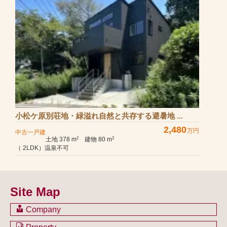
小松ケ原別荘地・緑溢れ自然と共存する避暑地 ...
2,480
万円
中古一戸建
土地 378 m
建物 80 m
2
2
（ 2LDK）温泉不可
Site Map
Company
会社のご案内