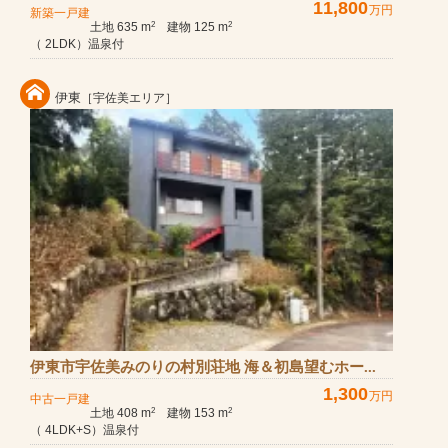
11,800
万円
新築一戸建
土地 635 m
建物 125 m
2
2
（ 2LDK）温泉付
伊東
［宇佐美エリア］
伊東市宇佐美みのりの村別荘地 海＆初島望むホー...
1,300
万円
中古一戸建
土地 408 m
建物 153 m
2
2
（ 4LDK+S）温泉付