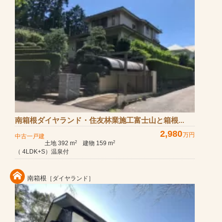
南箱根ダイヤランド・住友林業施工富士山と箱根...
2,980
万円
中古一戸建
土地 392 m
建物 159 m
2
2
（ 4LDK+S）温泉付
南箱根
［ダイヤランド］