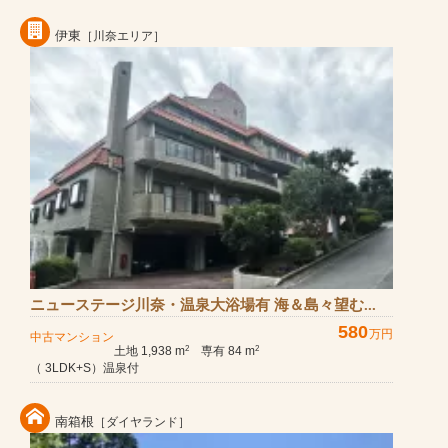
伊東
［川奈エリア］
ニューステージ川奈・温泉大浴場有 海＆島々望む...
580
万円
中古マンション
土地 1,938 m
専有 84 m
2
2
（ 3LDK+S）温泉付
南箱根
［ダイヤランド］