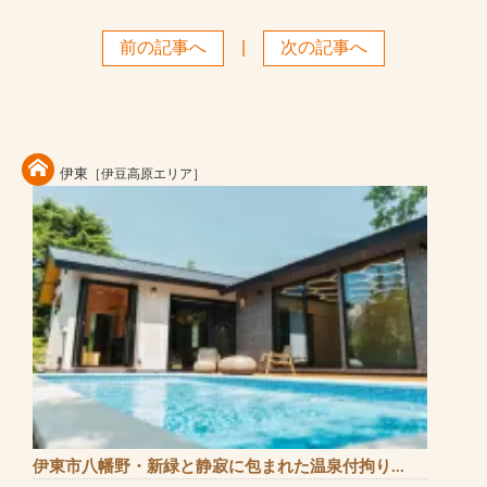
前の記事へ
|
次の記事へ
伊東
［伊豆高原エリア］
伊東市八幡野・新緑と静寂に包まれた温泉付拘り...