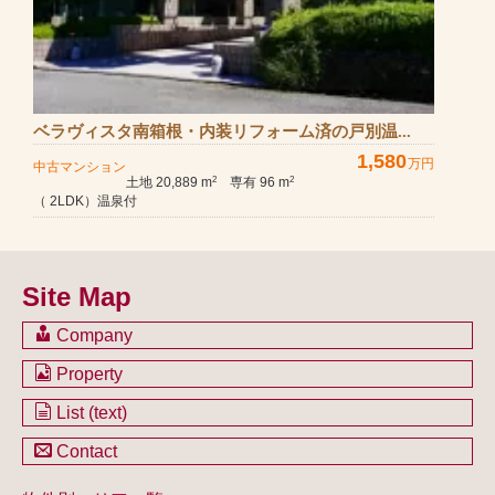
ベラヴィスタ南箱根・内装リフォーム済の戸別温...
1,580
万円
中古マンション
土地 20,889 m
専有 96 m
2
2
（ 2LDK）温泉付
Site Map
Company
会社のご案内
Property
不動産を購入したい方
土地一覧
List (text)
不動産を売却したい方
戸建一覧
土地一覧
Contact
不動産買取システム
マンション一覧
戸建一覧
お問い合わせ
事業用物件一覧