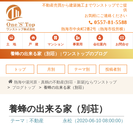
不動産売買から建築施工までワンストップでご提
供
お気軽にご連絡ください
0557-81-5588
熱海市中央町2番2号
（熱海市役所横）
土 地
戸 建
マンション
事業用
会社案内
お問合せ
養蜂の出来る家（別荘） | ワンストップのブログ
トップ
月別
テーマ別
投稿者別
熱海や湯河原・真鶴の不動産(別荘・新築)ならワンストップ
ブログトップ
養蜂の出来る家（別荘）
養蜂の出来る家（別荘）
テーマ：不動産
永松（2020-06-10 08:00:00）