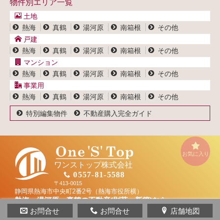
物件別エリア一覧
マンション一覧
ブログ
事業用物件一覧
土地
プライバシーポリシー
熱海
真鶴
湯河原
南箱根
その他
サイトポリシー
戸建
熱海
真鶴
湯河原
南箱根
その他
マンション
熱海
真鶴
湯河原
南箱根
その他
事業用
熱海
真鶴
湯河原
南箱根
その他
特別編集物件
不動産購入完全ガイド
お気に入り
ワンストップ株式会社
0557-81-5588
〒413-0015
静岡県熱海市中央町2番2号（熱海市役所横）
熱海・湯河原・真鶴の不動産(別荘・新築)なら
ワンストップ株式会社
お問合せ
お問合せ
店舗地図
Copyright(c) 2015-2026 ONESTOP Co.,LTD. All Rights Reserved.