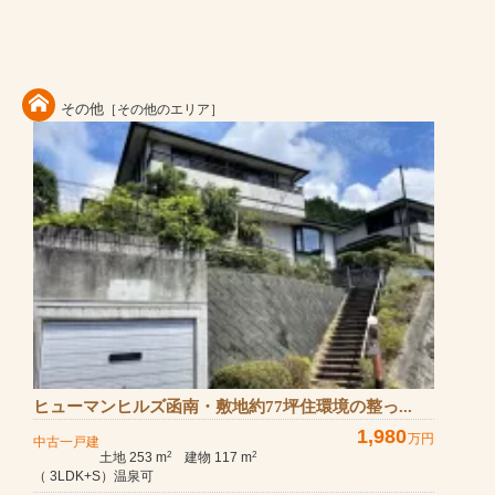
その他
［その他のエリア］
ヒューマンヒルズ函南・敷地約77坪住環境の整っ...
1,980
万円
中古一戸建
土地 253 m
建物 117 m
2
2
（ 3LDK+S）温泉可