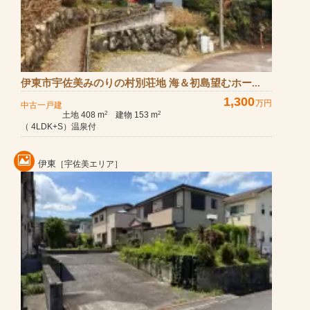
伊東市宇佐美みのりの村別荘地 海＆初島望むホー...
1,300
万円
中古一戸建
土地 408 m
建物 153 m
2
2
（ 4LDK+S）温泉付
伊東
［宇佐美エリア］