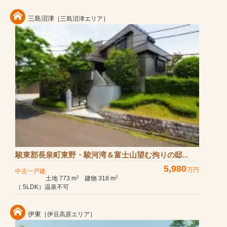
三島沼津
［三島沼津エリア］
駿東郡長泉町東野・駿河湾＆富士山望む拘りの邸...
5,980
万円
中古一戸建
土地 773 m
建物 318 m
2
2
（ 5LDK）温泉不可
伊東
［伊豆高原エリア］