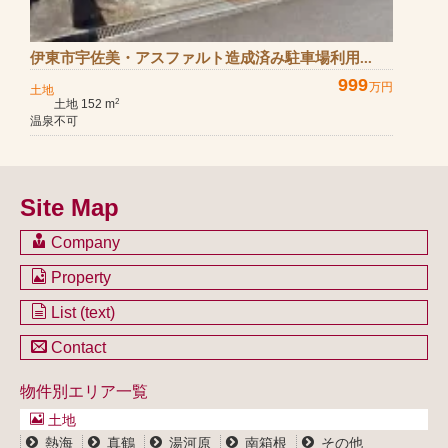
伊東市宇佐美・アスファルト造成済み駐車場利用...
999
万円
土地
土地 152 m
2
温泉不可
Site Map
Company
会社のご案内
Property
不動産を購入したい方
土地一覧
List (text)
不動産を売却したい方
戸建一覧
土地一覧
Contact
不動産買取システム
マンション一覧
戸建一覧
お問い合わせ
事業用物件一覧
物件別エリア一覧
マンション一覧
ブログ
事業用物件一覧
土地
プライバシーポリシー
熱海
真鶴
湯河原
南箱根
その他