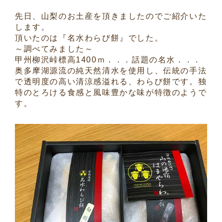
先日、山梨のお土産を頂きましたのでご紹介いた
します。
頂いたのは『名水わらび餅』でした。
～調べてみました～
甲州柳沢峠標高1400ｍ．．．話題の名水．．．
奥多摩湖源流の純天然清水を使用し、伝統の手法
で透明度の高い清涼感溢れる、わらび餅です。独
特のとろける食感と風味豊かな味が特徴のようで
す。