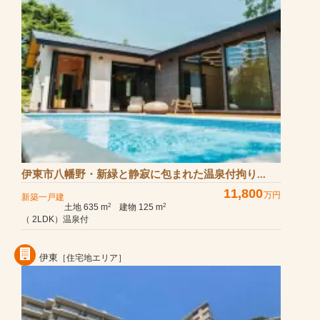
伊東市八幡野・新緑と静寂に包まれた温泉付拘り...
11,800
万円
新築一戸建
土地 635 m
建物 125 m
2
2
（ 2LDK）温泉付
伊東
［住宅地エリア］