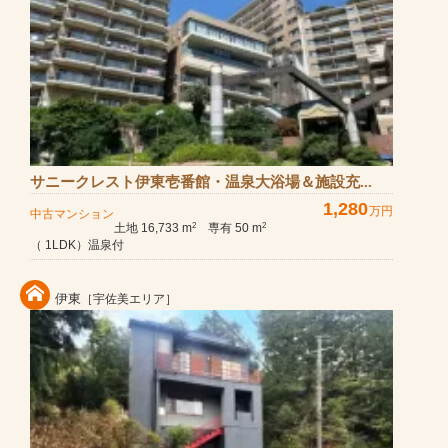
サニークレスト伊東壱番館・温泉大浴場＆施設充...
1,280
万円
中古マンション
土地 16,733 m
専有 50 m
2
2
（ 1LDK）温泉付
伊東
［宇佐美エリア］