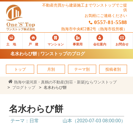
不動産売買から建築施工までワンストップでご提
供
お気軽にご連絡ください
0557-81-5588
熱海市中央町2番2号
（熱海市役所横）
土 地
戸 建
マンション
事業用
会社案内
お問合せ
名水わらび餅 | ワンストップのブログ
トップ
月別
テーマ別
投稿者別
熱海や湯河原・真鶴の不動産(別荘・新築)ならワンストップ
ブログトップ
名水わらび餅
名水わらび餅
テーマ：日常
山本（2020-07-03 08:00:00）