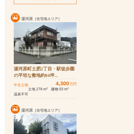
湯河原
［住宅地エリア］
湯河原町土肥2丁目・駅徒歩圏
の平坦な敷地約84坪...
4,300
万円
中古土地
土地 278 m
建物 93 m
2
2
温泉不可
湯河原
［住宅地エリア］