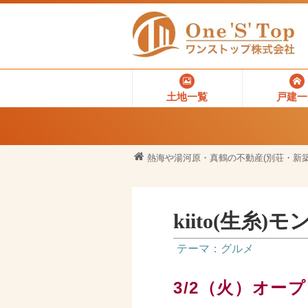
土地一覧
戸建一
熱海や湯河原・真鶴の不動産(別荘・新築
kiito(生糸
テーマ：グルメ
3/2（火）オー