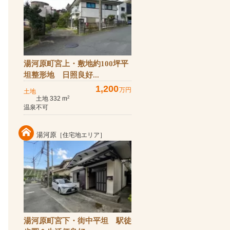
湯河原町宮上・敷地約100坪平
坦整形地 日照良好...
1,200
万円
土地
土地 332 m
2
温泉不可
湯河原
［住宅地エリア］
湯河原町宮下・街中平坦 駅徒