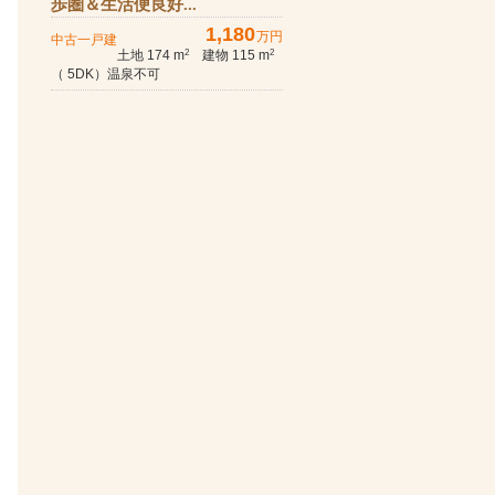
歩圏＆生活便良好...
1,180
万円
中古一戸建
土地 174 m
建物 115 m
2
2
（ 5DK）温泉不可