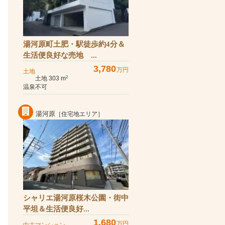
湯河原町土肥・駅徒歩約4分＆
生活便良好な売地 ...
3,780
万円
土地
土地 303 m
2
温泉不可
湯河原
［住宅地エリア］
シャリエ湯河原桜木公園・街中
平坦＆生活便良好...
1,680
万円