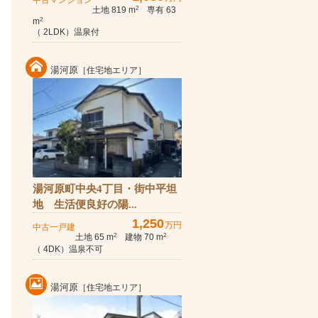
中古マンション
土地 819 m
専有 63
2
m
2
（ 2LDK）温泉付
湯河原
［住宅地エリア］
湯河原町中央4丁目・街中平坦
地 生活便良好の陽...
1,250
万円
中古一戸建
土地 65 m
建物 70 m
2
2
（ 4DK）温泉不可
湯河原
［住宅地エリア］