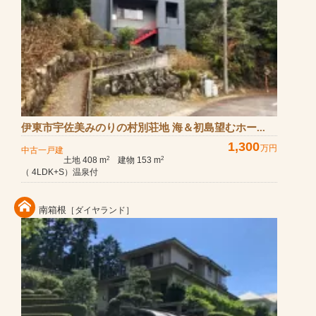
伊東市宇佐美みのりの村別荘地 海＆初島望むホー...
1,300
万円
中古一戸建
土地 408 m
建物 153 m
2
2
（ 4LDK+S）温泉付
南箱根
［ダイヤランド］