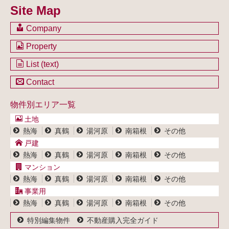
Site Map
Company
会社のご案内
Property
不動産を購入したい方
土地一覧
List (text)
不動産を売却したい方
戸建一覧
土地一覧
Contact
不動産買取システム
マンション一覧
戸建一覧
お問い合わせ
事業用物件一覧
物件別エリア一覧
マンション一覧
ブログ
事業用物件一覧
土地
プライバシーポリシー
熱海
真鶴
湯河原
南箱根
その他
サイトポリシー
戸建
熱海
真鶴
湯河原
南箱根
その他
マンション
熱海
真鶴
湯河原
南箱根
その他
事業用
熱海
真鶴
湯河原
南箱根
その他
特別編集物件
不動産購入完全ガイド