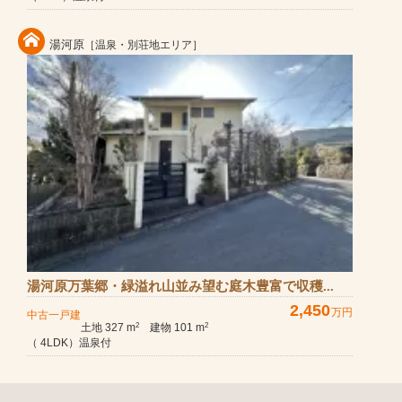
湯河原
［温泉・別荘地エリア］
湯河原万葉郷・緑溢れ山並み望む庭木豊富で収穫...
2,450
万円
中古一戸建
土地 327 m
建物 101 m
2
2
（ 4LDK）温泉付