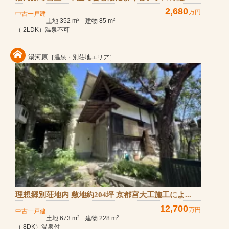
2,680
万円
中古一戸建
土地 352 m
建物 85 m
2
2
（ 2LDK）温泉不可
湯河原
［温泉・別荘地エリア］
理想郷別荘地内 敷地約204坪 京都宮大工施工によ...
12,700
万円
中古一戸建
土地 673 m
建物 228 m
2
2
（ 8DK）温泉付