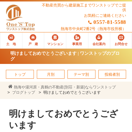
不動産売買から建築施工までワンストップでご提
供
お気軽にご連絡ください
0557-81-5588
熱海市中央町2番2号
（熱海市役所横）
土 地
戸 建
マンション
事業用
会社案内
お問合せ
明けましておめでとうございます | ワンストップのブロ
グ
トップ
月別
テーマ別
投稿者別
熱海や湯河原・真鶴の不動産(別荘・新築)ならワンストップ
ブログトップ
明けましておめでとうございます
明けましておめでとうござ
います