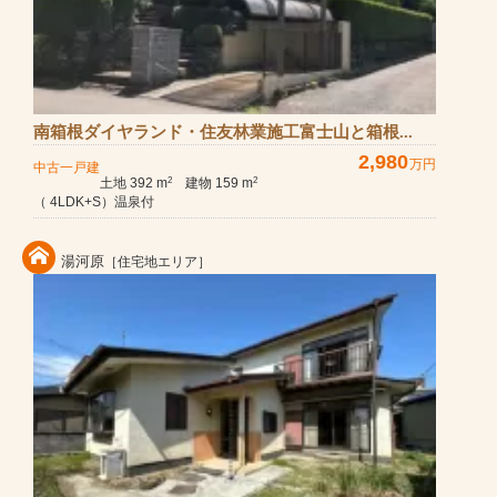
南箱根ダイヤランド・住友林業施工富士山と箱根...
2,980
万円
中古一戸建
土地 392 m
建物 159 m
2
2
（ 4LDK+S）温泉付
湯河原
［住宅地エリア］