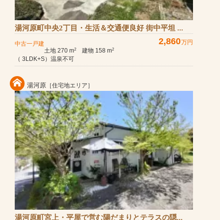
湯河原町中央2丁目・生活＆交通便良好 街中平坦 ...
2,860
万円
中古一戸建
土地 270 m
建物 158 m
2
2
（ 3LDK+S）温泉不可
湯河原
［住宅地エリア］
湯河原町宮上・平屋で営む陽だまりとテラスの隠...