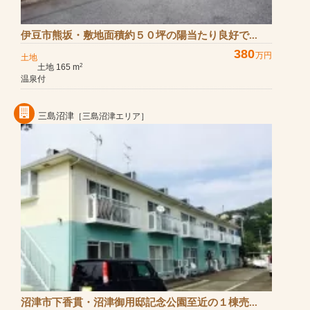
伊豆市熊坂・敷地面積約５０坪の陽当たり良好で...
380
万円
土地
土地 165 m
2
温泉付
三島沼津
［三島沼津エリア］
沼津市下香貫・沼津御用邸記念公園至近の１棟売...