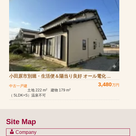
小田原市別堀・生活便＆陽当り良好 オール電化 ...
3,480
万円
中古一戸建
土地 222 m
建物 179 m
2
2
（ 5LDK+S）温泉不可
Site Map
Company