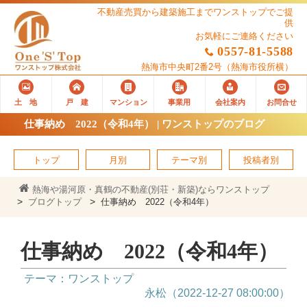
不動産売買から建築施工までワンストップでご提
供
お気軽にご連絡ください
0557-81-5588
熱海市中央町2番2号
（熱海市役所横）
土 地
戸 建
マンション
事業用
会社案内
お問合せ
仕事納め 2022（令和4年） | ワンストップのブログ
トップ
月別
テーマ別
投稿者別
熱海や湯河原・真鶴の不動産(別荘・新築)ならワンストップ
ブログトップ
仕事納め 2022（令和4年）
仕事納め 2022（令和4年）
テーマ：ワンストップ
永松（2022-12-27 08:00:00）