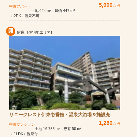
5,000
万円
中古アパート
土地 624 m
建物 447 m
2
2
（ 2DK）温泉不可
伊東
［住宅地エリア］
サニークレスト伊東壱番館・温泉大浴場＆施設充...
1,280
万円
中古マンション
土地 16,733 m
専有 50 m
2
2
（ 1LDK）温泉付