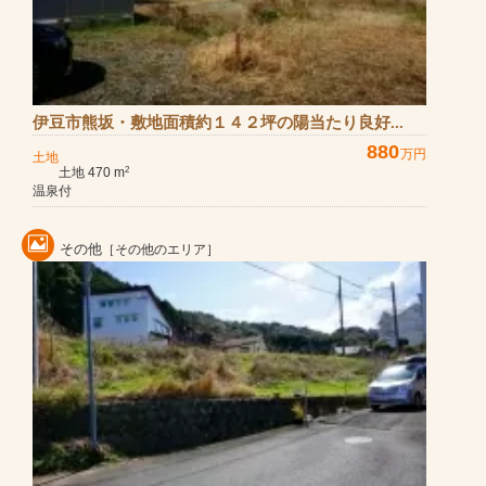
伊豆市熊坂・敷地面積約１４２坪の陽当たり良好...
880
万円
土地
土地 470 m
2
温泉付
その他
［その他のエリア］