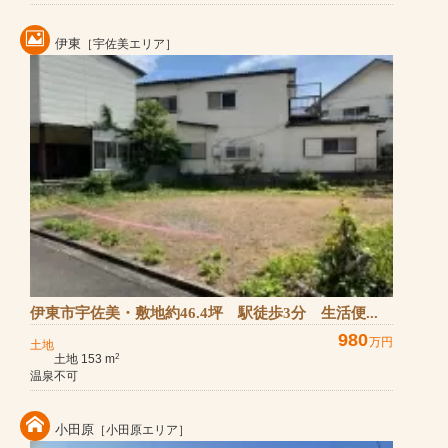
伊東
［宇佐美エリア］
伊東市宇佐美・敷地約46.4坪 駅徒歩3分 生活便...
980
万円
土地
土地 153 m
2
温泉不可
小田原
［小田原エリア］