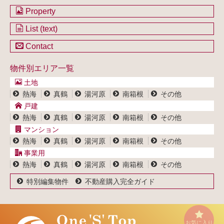
会社のご案内
Property
不動産を購入したい方
土地一覧
List (text)
不動産を売却したい方
戸建一覧
土地一覧
Contact
不動産買取システム
マンション一覧
戸建一覧
お問い合わせ
事業用物件一覧
物件別エリア一覧
マンション一覧
ブログ
事業用物件一覧
土地
プライバシーポリシー
熱海
真鶴
湯河原
南箱根
その他
サイトポリシー
戸建
熱海
真鶴
湯河原
南箱根
その他
マンション
熱海
真鶴
湯河原
南箱根
その他
事業用
熱海
真鶴
湯河原
南箱根
その他
特別編集物件
不動産購入完全ガイド
お気に入り