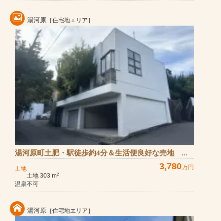
湯河原
［住宅地エリア］
湯河原町土肥・駅徒歩約4分＆生活便良好な売地 ...
3,780
万円
土地
土地 303 m
2
温泉不可
湯河原
［住宅地エリア］