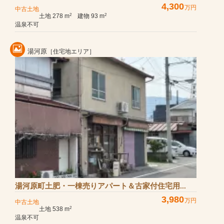
4,300
万円
中古土地
土地 278 m
建物 93 m
2
2
温泉不可
湯河原
［住宅地エリア］
湯河原町土肥・一棟売りアパート＆古家付住宅用...
3,980
万円
中古土地
土地 538 m
2
温泉不可