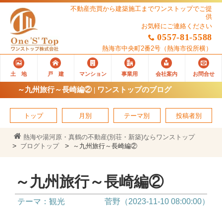
不動産売買から建築施工までワンストップでご提
供
お気軽にご連絡ください
0557-81-5588
熱海市中央町2番2号
（熱海市役所横）
土 地
戸 建
マンション
事業用
会社案内
お問合せ
～九州旅行～長崎編② | ワンストップのブログ
トップ
月別
テーマ別
投稿者別
熱海や湯河原・真鶴の不動産(別荘・新築)ならワンストップ
ブログトップ
～九州旅行～長崎編②
～九州旅行～長崎編②
テーマ：観光
菅野（2023-11-10 08:00:00）