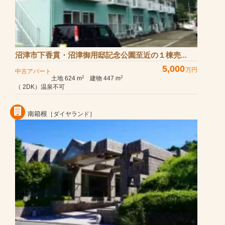
沼津市下香貫・沼津御用邸記念公園至近の１棟売...
5,000
万円
中古アパート
土地 624 m
建物 447 m
2
2
（ 2DK）温泉不可
南箱根
［ダイヤランド］