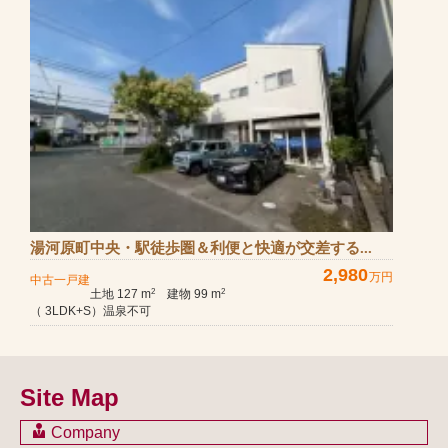
湯河原町中央・駅徒歩圏＆利便と快適が交差する...
2,980
万円
中古一戸建
土地 127 m
建物 99 m
2
2
（ 3LDK+S）温泉不可
Site Map
Company