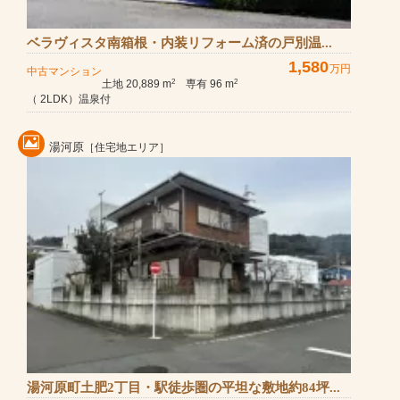
ベラヴィスタ南箱根・内装リフォーム済の戸別温...
1,580
万円
中古マンション
土地 20,889 m
専有 96 m
2
2
（ 2LDK）温泉付
湯河原
［住宅地エリア］
湯河原町土肥2丁目・駅徒歩圏の平坦な敷地約84坪...