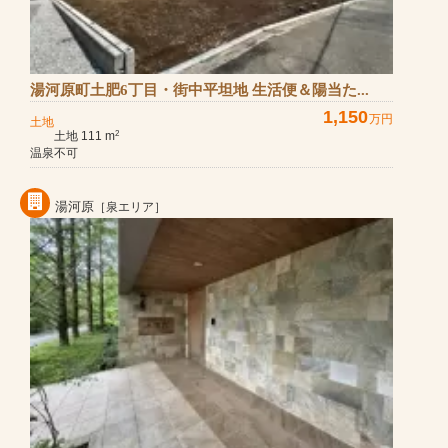
湯河原町土肥6丁目・街中平坦地 生活便＆陽当た...
1,150
万円
土地
土地 111 m
2
温泉不可
湯河原
［泉エリア］