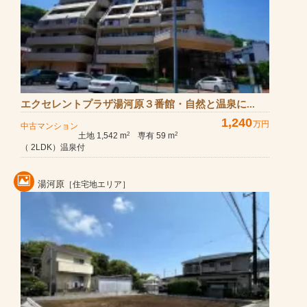
エクセレントプラザ湯河原３番館・自然と温泉に...
1,240
万円
中古マンション
土地 1,542 m
専有 59 m
2
2
（ 2LDK）温泉付
湯河原
［住宅地エリア］