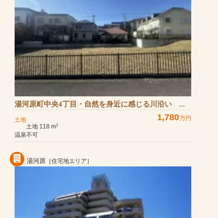
湯河原町中央4丁目・自然を身近に感じる川沿い ...
1,780
万円
土地
土地 118 m
2
温泉不可
湯河原
［住宅地エリア］