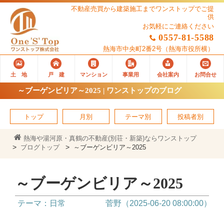
不動産売買から建築施工までワンストップでご提
供
お気軽にご連絡ください
0557-81-5588
熱海市中央町2番2号
（熱海市役所横）
土 地
戸 建
マンション
事業用
会社案内
お問合せ
～ブーゲンビリア～2025 | ワンストップのブログ
トップ
月別
テーマ別
投稿者別
熱海や湯河原・真鶴の不動産(別荘・新築)ならワンストップ
ブログトップ
～ブーゲンビリア～2025
～ブーゲンビリア～2025
テーマ：日常
菅野（2025-06-20 08:00:00）