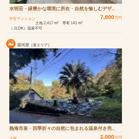
水明荘・緑豊かな環境に所在・自然を愉しむデザ...
7,800
万円
中古マンション
土地 2,417 m
専有 141 m
2
2
（ 2LDK）温泉不可
湯河原
［泉エリア］
熱海市泉・四季折々の自然に包まれる温泉付き売...
2,000
万円
土地