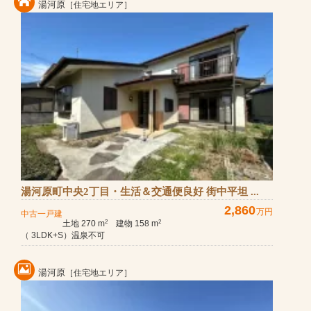
湯河原
［住宅地エリア］
湯河原町中央2丁目・生活＆交通便良好 街中平坦 ...
2,860
万円
中古一戸建
土地 270 m
建物 158 m
2
2
（ 3LDK+S）温泉不可
湯河原
［住宅地エリア］