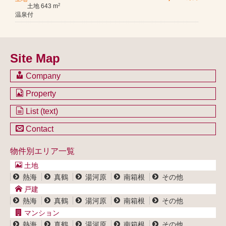
土地 643 m
2
温泉付
Site Map
Company
会社のご案内
Property
不動産を購入したい方
土地一覧
List (text)
不動産を売却したい方
戸建一覧
土地一覧
Contact
不動産買取システム
マンション一覧
戸建一覧
お問い合わせ
事業用物件一覧
物件別エリア一覧
マンション一覧
ブログ
事業用物件一覧
土地
プライバシーポリシー
熱海
真鶴
湯河原
南箱根
その他
サイトポリシー
戸建
熱海
真鶴
湯河原
南箱根
その他
マンション
熱海
真鶴
湯河原
南箱根
その他