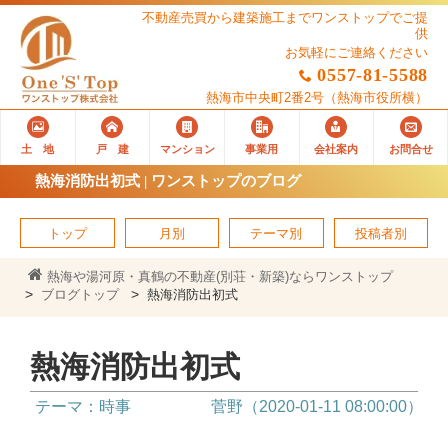
不動産売買から建築施工までワンストップでご提
供
お気軽にご連絡ください
0557-81-5588
熱海市中央町2番2号
（熱海市役所横）
土 地
戸 建
マンション
事業用
会社案内
お問合せ
熱海消防出初式 | ワンストップのブログ
トップ
月別
テーマ別
投稿者別
熱海や湯河原・真鶴の不動産(別荘・新築)ならワンストップ
ブログトップ
熱海消防出初式
熱海消防出初式
テーマ：時事
菅野（2020-01-11 08:00:00）