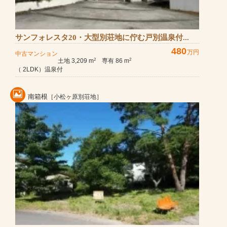
サンフォレスタ20・大型別荘地に佇む戸別温泉付...
480
万円
中古マンション
土地 3,209 m
専有 86 m
2
2
（ 2LDK）温泉付
南箱根
［小松ヶ原別荘地］