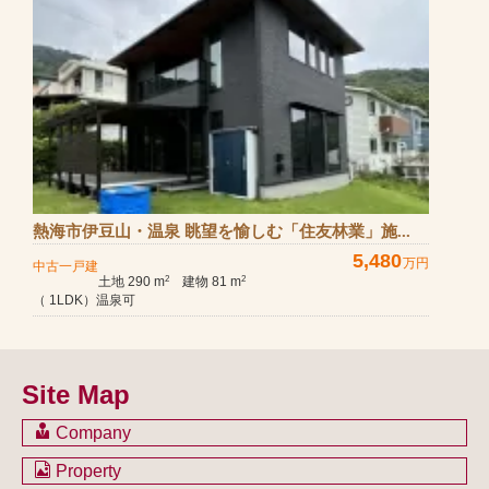
熱海市伊豆山・温泉 眺望を愉しむ「住友林業」施...
5,480
万円
中古一戸建
土地 290 m
建物 81 m
2
2
（ 1LDK）温泉可
Site Map
Company
会社のご案内
Property