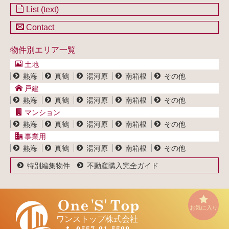
不動産を購入したい方
土地一覧
List (text)
不動産を売却したい方
戸建一覧
土地一覧
Contact
不動産買取システム
マンション一覧
戸建一覧
お問い合わせ
事業用物件一覧
物件別エリア一覧
マンション一覧
ブログ
事業用物件一覧
土地
プライバシーポリシー
熱海
真鶴
湯河原
南箱根
その他
サイトポリシー
戸建
熱海
真鶴
湯河原
南箱根
その他
マンション
熱海
真鶴
湯河原
南箱根
その他
事業用
熱海
真鶴
湯河原
南箱根
その他
特別編集物件
不動産購入完全ガイド
お気に入り
ワンストップ株式会社