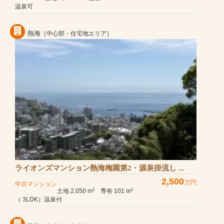
温泉可
熱海
［中心部・住宅地エリア］
ライオンズマンション熱海梅園第2・源泉掛流し ...
2,500
万円
中古マンション
土地 2,050 m
専有 101 m
2
2
（ 3LDK）温泉付