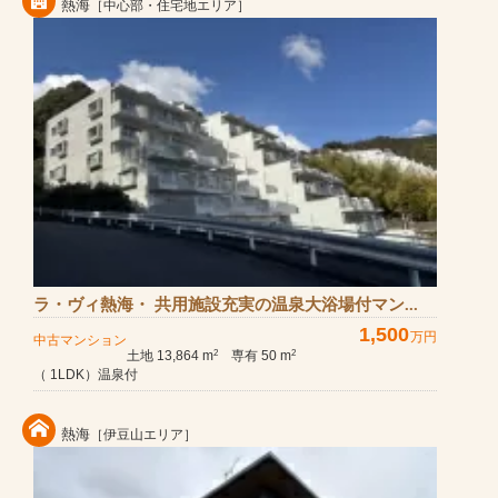
熱海
［中心部・住宅地エリア］
ラ・ヴィ熱海・ 共用施設充実の温泉大浴場付マン...
1,500
万円
中古マンション
土地 13,864 m
専有 50 m
2
2
（ 1LDK）温泉付
熱海
［伊豆山エリア］