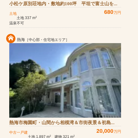
小松ケ原別荘地内・敷地約100坪 平坦で富士山を...
680
万円
土地
土地 337 m
2
温泉不可
熱海
［中心部・住宅地エリア］
熱海市梅園町・山間から相模湾＆市街夜景＆初島...
20,000
万円
中古一戸建
土地 1,897 m
建物 321 m
2
2