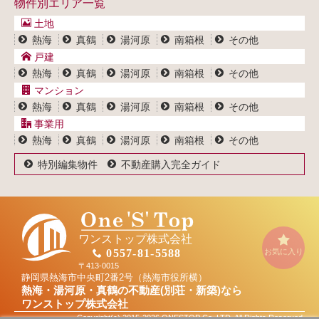
物件別エリア一覧
マンション一覧
ブログ
事業用物件一覧
土地
プライバシーポリシー
熱海
真鶴
湯河原
南箱根
その他
サイトポリシー
戸建
熱海
真鶴
湯河原
南箱根
その他
マンション
熱海
真鶴
湯河原
南箱根
その他
事業用
熱海
真鶴
湯河原
南箱根
その他
特別編集物件
不動産購入完全ガイド
ワンストップ株式会社
お気に入り
0557-81-5588
〒413-0015
静岡県熱海市中央町2番2号（熱海市役所横）
熱海・湯河原・真鶴の不動産(別荘・新築)なら
ワンストップ株式会社
Copyright(c) 2015-2026 ONESTOP Co.,LTD. All Rights Reserved.