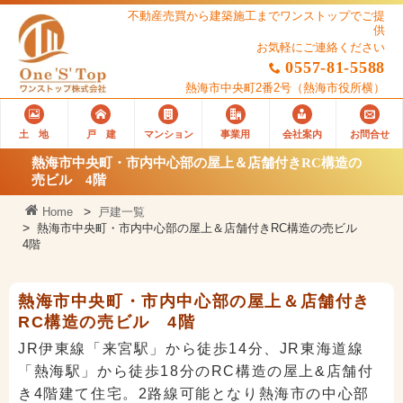
不動産売買から建築施工までワンストップでご提
供
お気軽にご連絡ください
0557-81-5588
熱海市中央町2番2号
（熱海市役所横）
土 地
戸 建
マンション
事業用
会社案内
お問合せ
熱海市中央町・市内中心部の屋上＆店舗付きRC構造の
売ビル 4階
Home
戸建一覧
熱海市中央町・市内中心部の屋上＆店舗付きRC構造の売ビル
4階
熱海市中央町・市内中心部の屋上＆店舗付き
RC構造の売ビル 4階
JR伊東線「来宮駅」から徒歩14分、JR東海道線
「熱海駅」から徒歩18分のRC構造の屋上&店舗付
き4階建て住宅。2路線可能となり熱海市の中心部