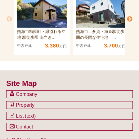
熱海市梅園町・緑溢れる立
熱海市上多賀・海＆駅徒歩
熱
地 駅徒歩圏 南向き...
圏の長閑な住宅地 ...
坪
3,380
3,700
中古戸建
中古戸建
中
万円
万円
Site Map
Company
会社のご案内
Property
不動産を購入したい方
土地一覧
List (text)
不動産を売却したい方
戸建一覧
土地一覧
Contact
不動産買取システム
マンション一覧
戸建一覧
お問い合わせ
事業用物件一覧