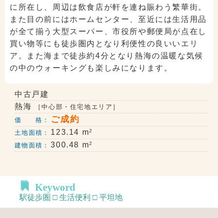
に所在し、周辺は飲食店が軒を連ね賑わう繁華街。
また目の前にはホームセンター、至近には生活用品
が全て揃う大型スーパー、市役所や郵便局が点在し
買い物等にも徒歩圏内となり利便性の良いいエリ
ア。また海まで徒歩約4分となり熱海の温暖な気候
の中のウォーキングも楽しみになります。
中古戸建
熱海
［中心部・住宅地エリア］
ご成約
価 格：
2
123.14 m
土地面積：
2
300.48 m
建物面積：
Keyword
駅徒歩圏 □ 生活便利 □ 平坦地