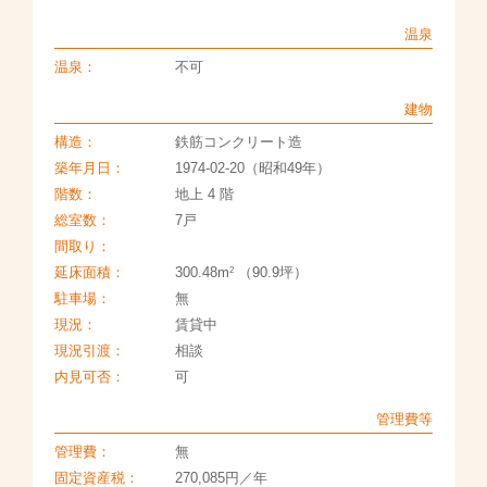
温泉
温泉：
不可
建物
構造：
鉄筋コンクリート造
築年月日：
1974-02-20（昭和49年）
階数：
地上 4 階
総室数：
7戸
間取り：
2
延床面積：
300.48m
（90.9坪）
駐車場：
無
現況：
賃貸中
現況引渡：
相談
内見可否：
可
管理費等
管理費：
無
固定資産税：
270,085円／年