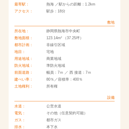
最寄駅：
熱海 ／駅からの距離：1.2km
アクセス：
駅歩：18分
敷地
所在地：
静岡県熱海市中央町
2
敷地面積：
123.14m
（37.25坪）
都市計画：
非線引区域
地目：
宅地
用途地域：
商業地域
防火地域：
準防火地域
前面道路：
幅員：7ｍ ／ 西 接道：7ｍ
建ぺい率：
80％／容積率：400％
土地権利：
所有権
設備
水道：
公営水道
電気：
その他（任意契約可能）
ガス：
都市ガス
排水：
本下水