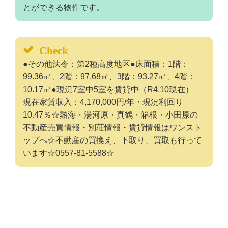
とができる物件です。
Check
●その他法令：第2種高度地区●床面積：1階：
99.36㎡、2階：97.68㎡、3階：93.27㎡、4階：
10.17㎡●現況7室中5室を賃貸中（R4.10現在）
現在家賃収入：4,170,000円/年・現況利回り
10.47％☆熱海・湯河原・真鶴・箱根・小田原の
不動産売買情報・別荘情報・賃貸情報はワンスト
ップへ☆不動産の買換え、下取り、買取も行って
います☆0557-81-5588☆