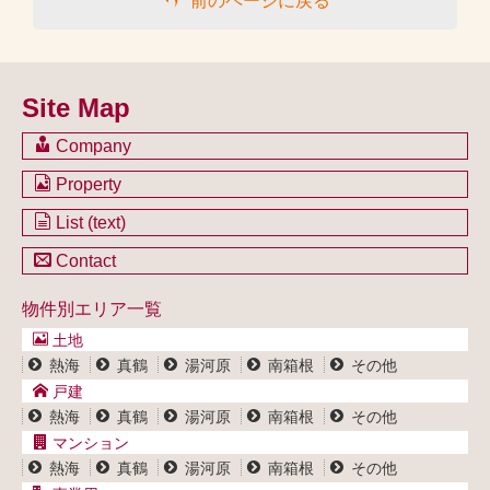
前のページに戻る
Site Map
Company
会社のご案内
Property
不動産を購入したい方
土地一覧
List (text)
不動産を売却したい方
戸建一覧
土地一覧
Contact
不動産買取システム
マンション一覧
戸建一覧
お問い合わせ
事業用物件一覧
物件別エリア一覧
マンション一覧
ブログ
事業用物件一覧
土地
プライバシーポリシー
熱海
真鶴
湯河原
南箱根
その他
サイトポリシー
戸建
熱海
真鶴
湯河原
南箱根
その他
マンション
熱海
真鶴
湯河原
南箱根
その他