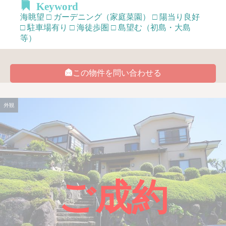
Keyword
海眺望 □ ガーデニング（家庭菜園） □ 陽当り良好
□ 駐車場有り □ 海徒歩圏 □ 島望む（初島・大島
等）
この物件を問い合わせる
外観
ご成約