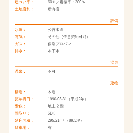
建ぺい率：
60％／容積率：200％
土地権利：
所有権
設備
水道：
公営水道
電気：
その他（任意契約可能）
ガス：
個別プロパン
排水：
本下水
温泉
温泉：
不可
建物
構造：
木造
築年月日：
1990-03-31（平成2年）
階数：
地上 2 階
間取り：
5DK
2
延床面積：
295.21m
（89.3坪）
駐車場：
有