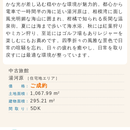
かな光が差し込む穏やかな環境が魅力的。都心から
電車で一時間半の海に近い湯河原は、相模湾に面し
風光明媚な海山に囲まれ、柑橘で知られる長閑な温
泉街。夏には海まで歩いて海水浴、秋には紅葉狩り
やミカン狩り、至近にはゴルフ場もありレジャーを
楽しむにもお薦めです。四季折々の風雅な景色で日
常の喧騒を忘れ、日々の疲れを癒やし、日常を取り
戻すには最適な環境が整っています。
中古旅館
湯河原
［住宅地エリア］
ご成約
価 格：
2
1,067.99 m
土地面積：
2
295.21 m
建物面積：
5DK
間 取 り：