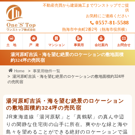
不動産売買から建築施工までワンストップでご提
供
お気軽にご連絡ください
0557-81-5588
熱海市中央町2番2号
（熱海市役所横）
土 地
戸 建
マンション
事業用
会社案内
お問合せ
湯河原町吉浜・海を望む絶景のロケーションの敷地面積
約324坪の売民宿
Home
事業用物件一覧
湯河原町吉浜・海を望む絶景のロケーションの敷地面積約324坪
の売民宿
湯河原町吉浜・海を望む絶景のロケーション
の敷地面積約324坪の売民宿
JR東海道線「湯河原駅」と「真鶴駅」の真ん中辺
りの閑静な住宅街の山手に所在。爽やかな緑と海や
島々を望めることができる絶好のロケーションで温