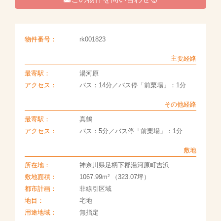
物件番号：
rk001823
主要経路
最寄駅：
湯河原
アクセス：
バス：14分／バス停「前栗場」：1分
その他経路
最寄駅：
真鶴
アクセス：
バス：5分／バス停「前栗場」：1分
敷地
所在地：
神奈川県足柄下郡湯河原町吉浜
2
敷地面積：
1067.99m
（323.07坪）
都市計画：
非線引区域
地目：
宅地
用途地域：
無指定