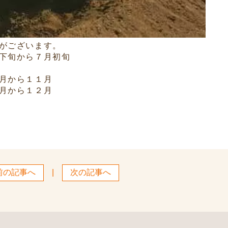
がございます。
下旬から７月初旬
月から１１月
月から１２月
前の記事へ
|
次の記事へ