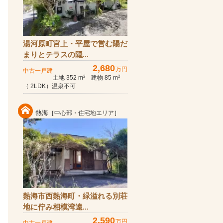
湯河原町宮上・平屋で営む陽だ
まりとテラスの隠...
2,680
万円
中古一戸建
土地 352 m
建物 85 m
2
2
（ 2LDK）温泉不可
熱海
［中心部・住宅地エリア］
熱海市西熱海町・緑溢れる別荘
地に佇み相模湾遠...
2,590
万円