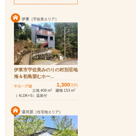
伊東
［宇佐美エリア］
伊東市宇佐美みのりの村別荘地
海＆初島望むホー...
1,300
万円
中古一戸建
土地 408 m
建物 153 m
2
2
（ 4LDK+S）温泉付
湯河原
［住宅地エリア］