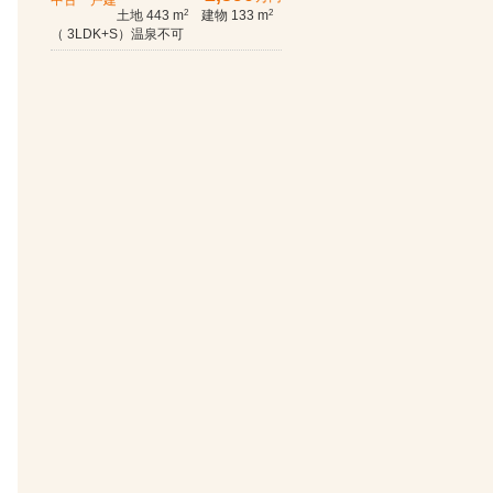
中古一戸建
土地 443 m
建物 133 m
2
2
（ 3LDK+S）温泉不可