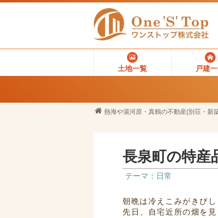
土地一覧
戸建一
熱海や湯河原・真鶴の不動産(別荘・新築
長泉町の特産
テーマ：日常
朝晩は冷えこみがきびし
先日、自宅近所の畑を見