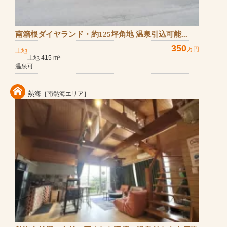
南箱根ダイヤランド・約125坪角地 温泉引込可能...
350
万円
土地
土地 415 m
2
温泉可
熱海
［南熱海エリア］