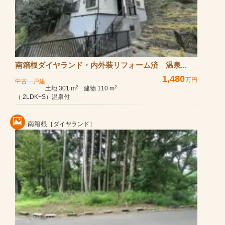
南箱根ダイヤランド・内外装リフォーム済 温泉...
1,480
万円
中古一戸建
土地 301 m
建物 110 m
2
2
（ 2LDK+S）温泉付
南箱根
［ダイヤランド］