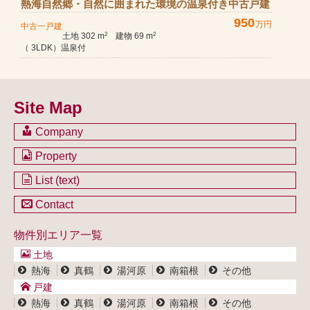
熱海自然郷・自然に囲まれた環境の温泉付き中古戸建
950
万円
中古一戸建
土地 302 m
建物 69 m
2
2
（ 3LDK）温泉付
Site Map
Company
会社のご案内
Property
不動産を購入したい方
土地一覧
List (text)
不動産を売却したい方
戸建一覧
土地一覧
Contact
不動産買取システム
マンション一覧
戸建一覧
お問い合わせ
事業用物件一覧
物件別エリア一覧
マンション一覧
ブログ
事業用物件一覧
土地
プライバシーポリシー
熱海
真鶴
湯河原
南箱根
その他
サイトポリシー
戸建
熱海
真鶴
湯河原
南箱根
その他