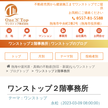
不動産売買から建築施工までワンストップでご提
供
お気軽にご連絡ください
0557-81-5588
熱海市中央町2番2号
（熱海市役所横）
土 地
戸 建
マンション
事業用
会社案内
お問合せ
ワンストップ２階事務所 | ワンストップのブログ
トップ
月別
テーマ別
投稿者別
熱海や湯河原・真鶴の不動産(別荘・新築)ならワンストップ
ブログトップ
ワンストップ２階事務所
ワンストップ２階事務所
テーマ：ワンストップ
永松（2023-03-09 08:00:00）