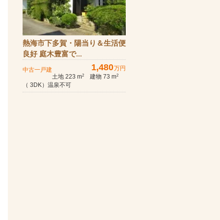
熱海市下多賀・陽当り＆生活便
良好 庭木豊富で...
1,480
万円
中古一戸建
土地 223 m
建物 73 m
2
2
（ 3DK）温泉不可