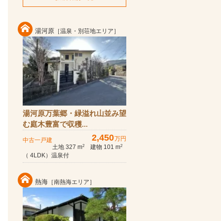
湯河原
［温泉・別荘地エリア］
湯河原万葉郷・緑溢れ山並み望
む庭木豊富で収穫...
2,450
万円
中古一戸建
土地 327 m
建物 101 m
2
2
（ 4LDK）温泉付
熱海
［南熱海エリア］