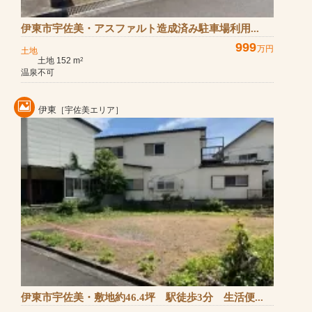
伊東市宇佐美・アスファルト造成済み駐車場利用...
999
万円
土地
土地 152 m
2
温泉不可
伊東
［宇佐美エリア］
伊東市宇佐美・敷地約46.4坪 駅徒歩3分 生活便...