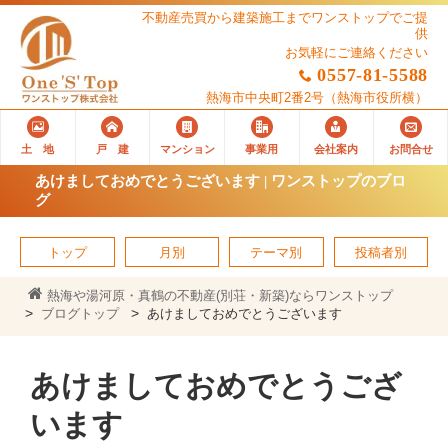
不動産売買から建築施工までワンストップでご提
供
お気軽にご連絡ください
0557-81-5588
熱海市中央町2番2号
（熱海市役所横）
土 地
戸 建
マンション
事業用
会社案内
お問合せ
あけましておめでとうございます | ワンストップのブロ
グ
トップ
月別
テーマ別
投稿者別
熱海や湯河原・真鶴の不動産(別荘・新築)ならワンストップ
ブログトップ
あけましておめでとうございます
あけましておめでとうござ
います