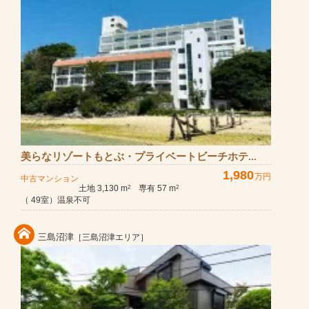
美らなリゾートもとぶ・プライベートビーチホテ...
1,980
万円
中古マンション
土地 3,130 m
専有 57 m
2
2
（ 49室）温泉不可
三島沼津
［三島沼津エリア］