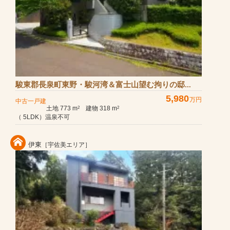
駿東郡長泉町東野・駿河湾＆富士山望む拘りの邸...
5,980
万円
中古一戸建
土地 773 m
建物 318 m
2
2
（ 5LDK）温泉不可
伊東
［宇佐美エリア］