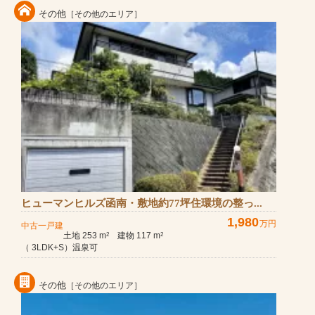
その他
［その他のエリア］
ヒューマンヒルズ函南・敷地約77坪住環境の整っ...
1,980
万円
中古一戸建
土地 253 m
建物 117 m
2
2
（ 3LDK+S）温泉可
その他
［その他のエリア］