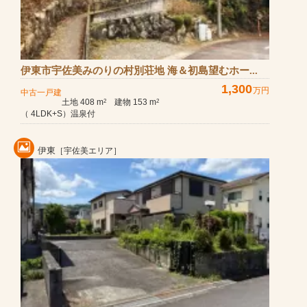
伊東市宇佐美みのりの村別荘地 海＆初島望むホー...
1,300
万円
中古一戸建
土地 408 m
建物 153 m
2
2
（ 4LDK+S）温泉付
伊東
［宇佐美エリア］