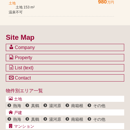
980
万円
土地
土地 153 m
2
温泉不可
Site Map
Company
会社のご案内
Property
不動産を購入したい方
土地一覧
List (text)
不動産を売却したい方
戸建一覧
土地一覧
Contact
不動産買取システム
マンション一覧
戸建一覧
お問い合わせ
事業用物件一覧
物件別エリア一覧
マンション一覧
ブログ
事業用物件一覧
土地
プライバシーポリシー
熱海
真鶴
湯河原
南箱根
その他
サイトポリシー
戸建
熱海
真鶴
湯河原
南箱根
その他
マンション