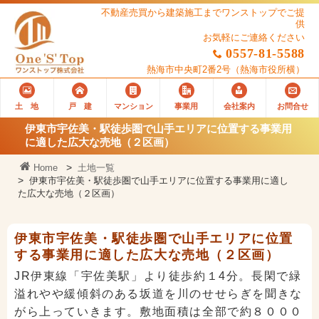
不動産売買から建築施工までワンストップでご提
供
お気軽にご連絡ください
0557-81-5588
熱海市中央町2番2号
（熱海市役所横）
土 地
戸 建
マンション
事業用
会社案内
お問合せ
伊東市宇佐美・駅徒歩圏で山手エリアに位置する事業用
に適した広大な売地（２区画）
Home
土地一覧
伊東市宇佐美・駅徒歩圏で山手エリアに位置する事業用に適し
た広大な売地（２区画）
伊東市宇佐美・駅徒歩圏で山手エリアに位置
する事業用に適した広大な売地（２区画）
JR伊東線「宇佐美駅」より徒歩約１4分。長閑で緑
溢れやや緩傾斜のある坂道を川のせせらぎを聞きな
がら上っていきます。敷地面積は全部で約８０００