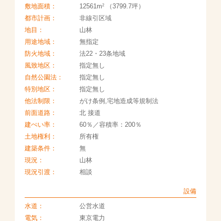
2
敷地面積：
12561m
（3799.7坪）
都市計画：
非線引区域
地目：
山林
用途地域：
無指定
防火地域：
法22・23条地域
風致地区：
指定無し
自然公園法：
指定無し
特別地区：
指定無し
他法制限：
がけ条例,宅地造成等規制法
前面道路：
北 接道
建ぺい率：
60％／容積率：200％
土地権利：
所有権
建築条件：
無
現況：
山林
現況引渡：
相談
設備
水道：
公営水道
電気：
東京電力