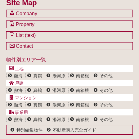
Site Map
Company
会社のご案内
Property
不動産を購入したい方
土地一覧
List (text)
不動産を売却したい方
戸建一覧
土地一覧
Contact
不動産買取システム
マンション一覧
戸建一覧
お問い合わせ
事業用物件一覧
物件別エリア一覧
マンション一覧
ブログ
事業用物件一覧
土地
プライバシーポリシー
熱海
真鶴
湯河原
南箱根
その他
サイトポリシー
戸建
熱海
真鶴
湯河原
南箱根
その他
マンション
熱海
真鶴
湯河原
南箱根
その他
事業用
熱海
真鶴
湯河原
南箱根
その他
特別編集物件
不動産購入完全ガイド