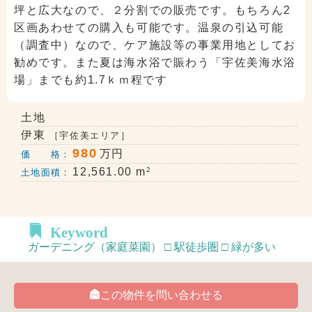
坪と広大なので、２分割での販売です。もちろん2
区画あわせての購入も可能です。温泉の引込可能
（調査中）なので、ケア施設等の事業用地としてお
勧めです。また夏は海水浴で賑わう「宇佐美海水浴
場」までも約1.7ｋｍ程です
土地
伊東
［宇佐美エリア］
980
万円
価 格：
2
12,561.00 m
土地面積：
Keyword
ガーデニング（家庭菜園） □ 駅徒歩圏 □ 緑が多い
この物件を問い合わせる