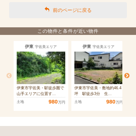
前のページに戻る
この物件と条件が近い物件
伊東
伊東
宇佐美エリア
宇佐美エリア
伊東市宇佐美・駅徒歩圏で
伊東市宇佐美・敷地約46.4
伊
山手エリアに位置す...
坪 駅徒歩3分 生...
ト
980
980
土地
土地
土
万円
万円