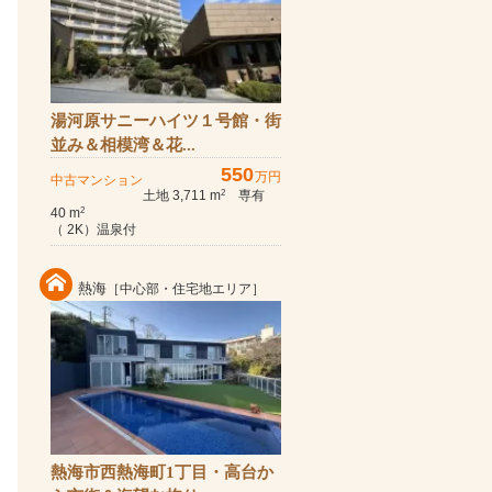
湯河原サニーハイツ１号館・街
並み＆相模湾＆花...
550
万円
中古マンション
土地 3,711 m
専有
2
40 m
2
（ 2K）温泉付
熱海
［中心部・住宅地エリア］
熱海市西熱海町1丁目・高台か