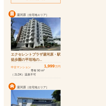
湯河原
［住宅地エリア］
エクセレントプラザ湯河原・駅
徒歩圏の平坦地の...
1,999
万円
中古マンション
専有 90 m
2
（ 2LDK）温泉不可
湯河原
［住宅地エリア］