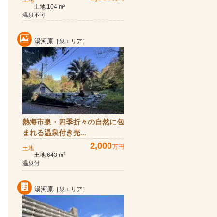
土地
土地 104 m
2
温泉不可
湯河原
［泉エリア］
熱海市泉・四季折々の自然に包
まれる温泉付き売...
2,000
万円
土地
土地 643 m
2
温泉付
湯河原
［泉エリア］