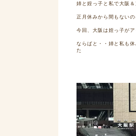
姉と姪っ子と私で大阪＆
正月休みから間もないの
今回、大阪は姪っ子がア
ならばと・・姉と私も休
た