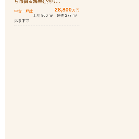
ら市街＆海望む拘り...
28,800
万円
中古一戸建
土地 866 m
建物 277 m
2
2
温泉不可