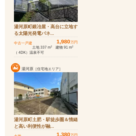
湯河原町鍛冶屋・高台に立地す
る太陽光発電パネ...
1,980
万円
中古一戸建
土地 337 m
建物 91 m
2
2
（ 4DK）温泉不可
湯河原
［住宅地エリア］
湯河原町土肥・駅徒歩圏＆情緒
と高い利便性が融...
1,380
万円