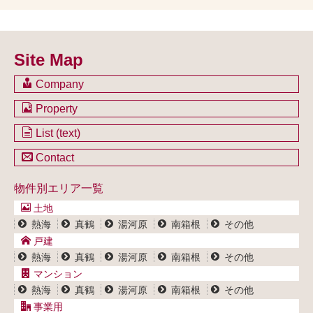
Site Map
Company
会社のご案内
Property
不動産を購入したい方
土地一覧
List (text)
不動産を売却したい方
戸建一覧
土地一覧
Contact
不動産買取システム
マンション一覧
戸建一覧
お問い合わせ
事業用物件一覧
物件別エリア一覧
マンション一覧
ブログ
事業用物件一覧
土地
プライバシーポリシー
熱海
真鶴
湯河原
南箱根
その他
サイトポリシー
戸建
熱海
真鶴
湯河原
南箱根
その他
マンション
熱海
真鶴
湯河原
南箱根
その他
事業用