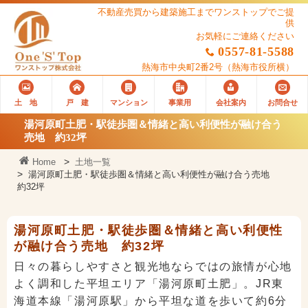
不動産売買から建築施工までワンストップでご提
供
お気軽にご連絡ください
0557-81-5588
熱海市中央町2番2号
（熱海市役所横）
土 地
戸 建
マンション
事業用
会社案内
お問合せ
湯河原町土肥・駅徒歩圏＆情緒と高い利便性が融け合う
売地 約32坪
Home
土地一覧
湯河原町土肥・駅徒歩圏＆情緒と高い利便性が融け合う売地
約32坪
湯河原町土肥・駅徒歩圏＆情緒と高い利便性
が融け合う売地 約32坪
日々の暮らしやすさと観光地ならではの旅情が心地
よく調和した平坦エリア「湯河原町土肥」。JR東
海道本線「湯河原駅」から平坦な道を歩いて約6分