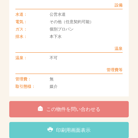
設備
水道：
公営水道
電気：
その他（任意契約可能）
ガス：
個別プロパン
排水：
本下水
温泉
温泉：
不可
管理費等
管理費：
無
取引態様：
媒介
この物件を問い合わせる
印刷用画面表示