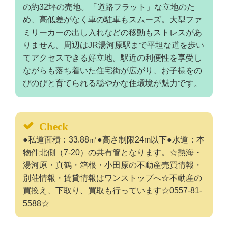
の約32坪の売地。「道路フラット」な立地のた
め、高低差がなく車の駐車もスムーズ。大型ファ
ミリーカーの出し入れなどの移動もストレスがあ
りません。周辺はJR湯河原駅まで平坦な道を歩い
てアクセスできる好立地。駅近の利便性を享受し
ながらも落ち着いた住宅街が広がり、お子様をの
びのびと育てられる穏やかな住環境が魅力です。
Check
●私道面積：33.88㎡●高さ制限24m以下●水道：本
物件北側（7-20）の共有管となります。☆熱海・
湯河原・真鶴・箱根・小田原の不動産売買情報・
別荘情報・賃貸情報はワンストップへ☆不動産の
買換え、下取り、買取も行っています☆0557-81-
5588☆