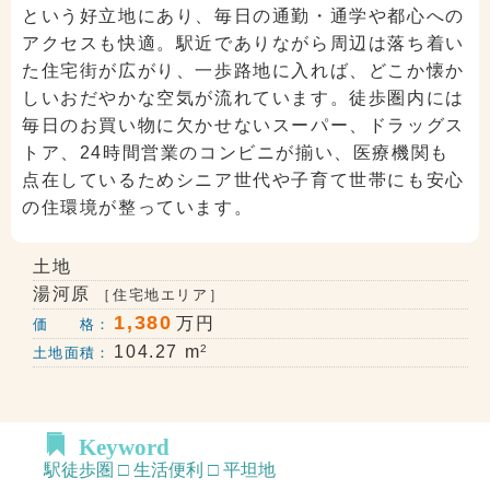
という好立地にあり、毎日の通勤・通学や都心への
アクセスも快適。駅近でありながら周辺は落ち着い
た住宅街が広がり、一歩路地に入れば、どこか懐か
しいおだやかな空気が流れています。徒歩圏内には
毎日のお買い物に欠かせないスーパー、ドラッグス
トア、24時間営業のコンビニが揃い、医療機関も
点在しているためシニア世代や子育て世帯にも安心
の住環境が整っています。
土地
湯河原
［住宅地エリア］
1,380
万円
価 格：
2
104.27 m
土地面積：
Keyword
駅徒歩圏 □ 生活便利 □ 平坦地