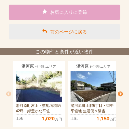
お気に入りに登録
前のページに戻る
この物件と条件が近い物件
湯河原
湯河原
住宅地エリア
住宅地エリア
湯河原町宮上・敷地面積約
湯河原町土肥6丁目・街中
湯
42坪 緑豊かな平坦...
平坦地 生活便＆陽当...
坪
1,020
1,150
土地
土地
土
万円
万円