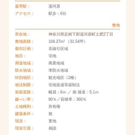
最寄駅：
湯河原
アクセス：
駅歩：6分
敷地
所在地：
神奈川県足柄下郡湯河原町土肥2丁目
2
敷地面積：
104.27m
（31.54坪）
都市計画：
非線引区域
地目：
宅地
用途地域：
商業地域
防火地域：
準防火地域
特別地区：
観光地区（2種）
他法制限：
宅地造成等規制法
前面道路：
幅員：6ｍ ／ 南 接道：5.1ｍ
建ぺい率：
80％／容積率：360％
土地権利：
所有権
建築条件：
無
現況：
更地
現況引渡：
相談