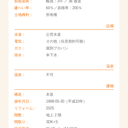
前面道路：
幅員：3ｍ ／ 南 接道
建ぺい率：
60％／容積率：200％
土地権利：
所有権
設備
水道：
公営水道
電気：
その他（任意契約可能）
ガス：
個別プロパン
排水：
本下水
温泉
温泉：
不可
建物
構造：
木造
築年月日：
1998-05-30（平成10年）
リフォーム：
2025
階数：
地上 2 階
間取り：
3DK+S