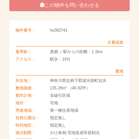
この物件を問い合わせる
物件番号：
hs002741
主要経路
最寄駅：
真鶴 ／駅からの距離：1.1km
アクセス：
駅歩：14分
敷地
所在地：
神奈川県足柄下郡湯河原町吉浜
2
敷地面積：
135.28m
（40.92坪）
都市計画：
非線引区域
地目：
宅地
用途地域：
第一種住居地域
自然公園法：
指定無し
特別地区：
指定無し
他法制限：
がけ条例,宅地造成等規制法