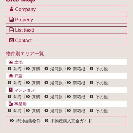
Company
会社のご案内
Property
不動産を購入したい方
土地一覧
List (text)
不動産を売却したい方
戸建一覧
土地一覧
Contact
不動産買取システム
マンション一覧
戸建一覧
お問い合わせ
事業用物件一覧
物件別エリア一覧
マンション一覧
ブログ
事業用物件一覧
土地
プライバシーポリシー
熱海
真鶴
湯河原
南箱根
その他
サイトポリシー
戸建
熱海
真鶴
湯河原
南箱根
その他
マンション
熱海
真鶴
湯河原
南箱根
その他
事業用
熱海
真鶴
湯河原
南箱根
その他
特別編集物件
不動産購入完全ガイド