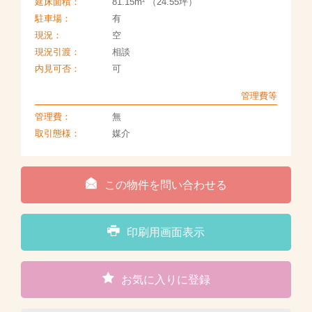
2
延床面積：
81.15m
（24.55坪）
駐車場：
有
現況：
空
現況引渡：
相談
内見可否：
可
管理費等
管理費：
無
取引態様：
媒介
この物件を問い合わせる
印刷用画面表示
お気に入りに登録