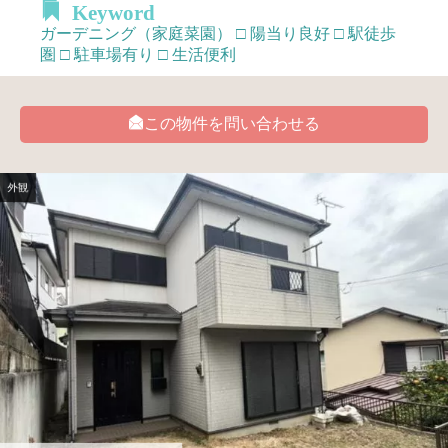
Keyword
ガーデニング（家庭菜園） □ 陽当り良好 □ 駅徒歩
圏 □ 駐車場有り □ 生活便利
この物件を問い合わせる
外観