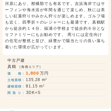
河原にあり、柑橘類でも有名です。吉浜海岸ではサ
ーフィンや海水浴が年間を通じて楽しめ、秋には美
しい紅葉狩りやみかん狩りが楽しめます。ゴルフ場
も近く、四季折々のレジャーにも最適です。真鶴駅
から徒歩約１４分、福浦小学校まで徒歩約６分とな
りファミリーにもお勧めです。 周りには定住向け
の住宅が整然と並び、緑豊かで陽当たりの良い落ち
着いた環境が広がっています。
中古戸建
真鶴
［海側エリア］
1,800
万円
価 格：
2
135.28 m
土地面積：
2
81.15 m
建物面積：
3DK+S
間 取 り：