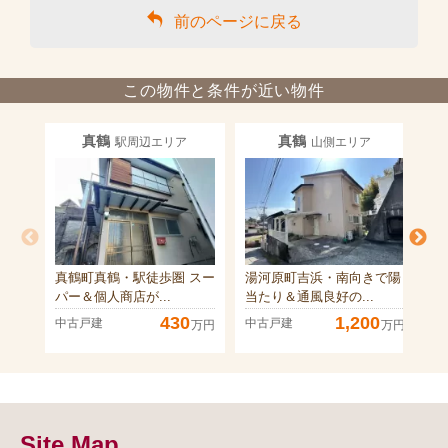
前のページに戻る
この物件と条件が近い物件
真鶴
真鶴
駅周辺エリア
山側エリア
真鶴町真鶴・駅徒歩圏 スー
湯河原町吉浜・南向きで陽
真
パー＆個人商店が...
当たり＆通風良好の...
る
430
1,200
中古戸建
中古戸建
中
万円
万円
Site Map