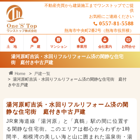
不動産売買から建築施工までワンストップでご提
供
お気軽にご連絡ください
0557-81-5588
熱海市中央町2番2号
（熱海市役所横）
土 地
戸 建
マンション
事業用
会社案内
お問合せ
湯河原町吉浜・水回りフルリフォーム済の閑静な住宅
街 庭付き中古戸建
Home
戸建一覧
湯河原町吉浜・水回りフルリフォーム済の閑静な住宅街 庭付
き中古戸建
湯河原町吉浜・水回りフルリフォーム済の閑
静な住宅街 庭付き中古戸建
JR東海道線「湯河原」と「真鶴」駅の間に位置す
る閑静な住宅街。このエリアは都心からわずか1時
間半、相模湾の美しい海と山に囲まれた温泉街・湯