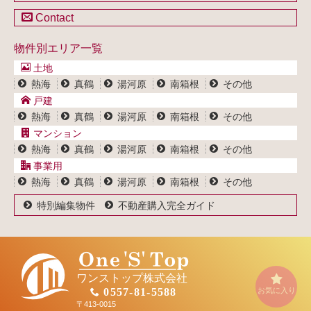
不動産を売却したい方
戸建一覧
土地一覧
Contact
不動産買取システム
マンション一覧
戸建一覧
お問い合わせ
事業用物件一覧
物件別エリア一覧
マンション一覧
ブログ
事業用物件一覧
土地
プライバシーポリシー
熱海
真鶴
湯河原
南箱根
その他
サイトポリシー
戸建
熱海
真鶴
湯河原
南箱根
その他
マンション
熱海
真鶴
湯河原
南箱根
その他
事業用
熱海
真鶴
湯河原
南箱根
その他
特別編集物件
不動産購入完全ガイド
ワンストップ株式会社
お気に入り
0557-81-5588
〒413-0015