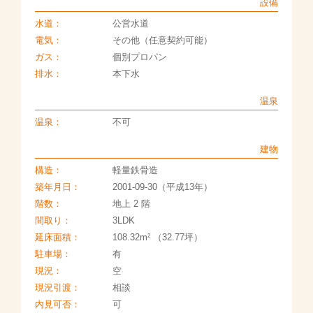
設備
水道：
公営水道
電気：
その他（任意契約可能）
ガス：
個別プロパン
排水：
本下水
温泉
温泉：
不可
建物
構造：
軽量鉄骨造
築年月日：
2001-09-30（平成13年）
階数：
地上 2 階
間取り：
3LDK
2
延床面積：
108.32m
（32.77坪）
駐車場：
有
現況：
空
現況引渡：
相談
内見可否：
可