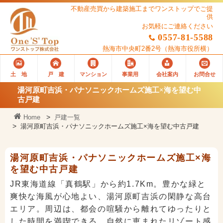
不動産売買から建築施工までワンストップでご提
供
お気軽にご連絡ください
0557-81-5588
熱海市中央町2番2号
（熱海市役所横）
土 地
戸 建
マンション
事業用
会社案内
お問合せ
湯河原町吉浜・パナソニックホームズ施工×海を望む中
古戸建
Home
戸建一覧
湯河原町吉浜・パナソニックホームズ施工×海を望む中古戸建
湯河原町吉浜・パナソニックホームズ施工×海
を望む中古戸建
JR東海道線「真鶴駅」から約1.7Km。豊かな緑と
爽快な海風が心地よい、湯河原町吉浜の閑静な高台
エリア。周辺は、都会の喧騒から離れてゆったりと
した時間を満喫できる、自然に恵まれたリゾート感