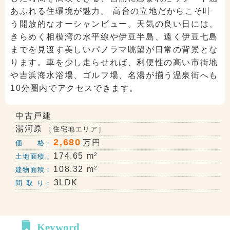
あふれる住環境が魅力。 高台の立地だからこそ叶
う開放的なオーシャンビュー。天気の良い日には、
きらめく相模湾の水平線や伊豆半島、遠く伊豆七島
までを見渡す美しいパノラマ眺望が日常の背景とな
ります。車を少し走らせれば、利便性の高い市街地
や吉浜海水浴場、ゴルフ場、名湯が揃う温泉街へも
10分圏内でアクセスできます。
中古戸建
湯河原
［住宅地エリア］
2,680
万円
価 格：
2
174.65 m
土地面積：
2
108.32 m
建物面積：
3LDK
間 取 り：
Keyword