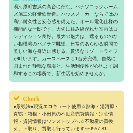
湯河原町吉浜の高台に佇む、パナソニックホーム
ズ施工の軽量鉄骨造。ハウスメーカーならではの
高い耐久性と安心感を備えた、オール電化仕様の
機能的な一邸です。大切に住み継がれた室内はコ
ンディション良好。最大の魅力は、遮るもののな
い相模湾のパノラマ眺望。日常のあらゆる瞬間で
美しい海を身近に感じる、贅沢なリゾートライフ
が叶います。カースペースも1台分完備。自然に
囲まれた静穏な環境と、生活利便性が心地よく調
和するこの場所で、新生活を始めませんか。
Check
●景観法●現況エコキュート使用☆熱海・湯河原・
真鶴・箱根・小田原の不動産売買情報・別荘情
報・賃貸情報はワンストップへ☆不動産の買換
え、下取り、買取も行っています☆0557-81-