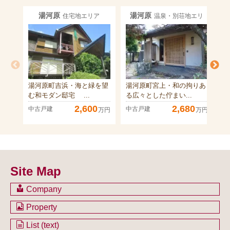
湯河原
湯河原
住宅地エリア
温泉・別荘地エリ
ア
湯河原町吉浜・海と緑を望
湯河原町宮上・和の拘りあ
湯
む和モダン邸宅 ...
る広々とした佇まい...
陽
2,600
2,680
中古戸建
中古戸建
中
万円
万円
Site Map
Company
会社のご案内
Property
不動産を購入したい方
土地一覧
List (text)