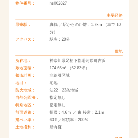
物件番号：
hs002827
主要経路
最寄駅：
真鶴 ／駅からの距離：1.7km （車で 10
分）
アクセス：
駅歩：28分
敷地
所在地：
神奈川県足柄下郡湯河原町吉浜
2
敷地面積：
174.65m
（52.83坪）
都市計画：
非線引区域
地目：
宅地
防火地域：
法22・23条地域
自然公園法：
指定無し
特別地区：
指定無し
前面道路：
幅員：4.6ｍ ／ 東 接道：2.1ｍ
建ぺい率：
60％／容積率：200％
土地権利：
所有権