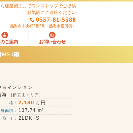
から建築施工までワンストップでご提供
お気軽にご連絡ください
0557-81-5588
熱海市中央町2番2号
（熱海市役所横）
社のご案内
お問い合わせ
MS 1階
中古マンション
熱海
［伊豆山エリア］
2,180
万円
価 格：
2
137.74 m
専有面積：
2LDK+S
 取 り：