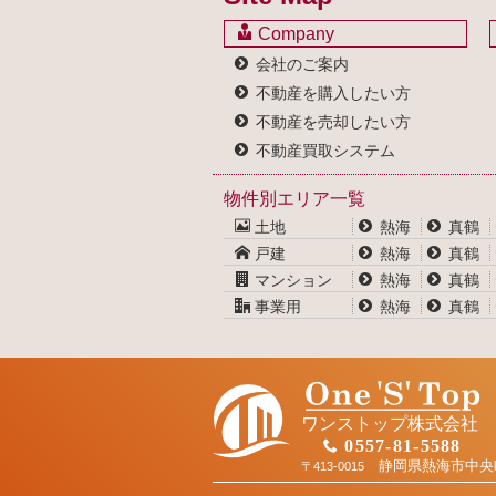
Company
会社のご案内
不動産を購入したい方
不動産を売却したい方
不動産買取システム
物件別エリア一覧
土地
熱海
真鶴
戸建
熱海
真鶴
マンション
熱海
真鶴
事業用
熱海
真鶴
ワンストップ株式会社
0557-81-5588
静岡県熱海市中央
〒413-0015