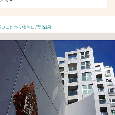
 □ こだわり物件 □ 戸別温泉