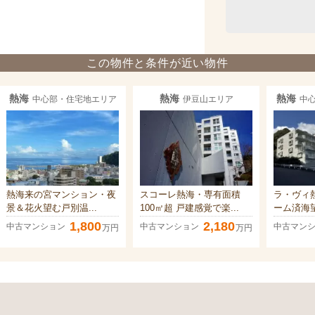
この物件と条件が近い物件
熱海
熱海
熱海
中心部・住宅地エリア
伊豆山エリア
中
熱海来の宮マンション・夜
スコーレ熱海・専有面積
ラ・ヴィ
景＆花火望む戸別温...
100㎡超 戸建感覚で楽...
ーム済海望
1,800
2,180
中古マンション
中古マンション
中古マン
万円
万円