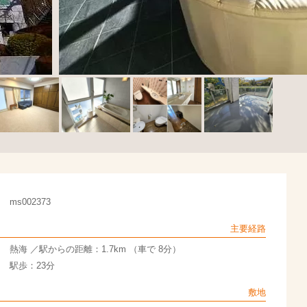
ms002373
主要経路
熱海 ／駅からの距離：1.7km （車で 8分）
駅歩：23分
敷地