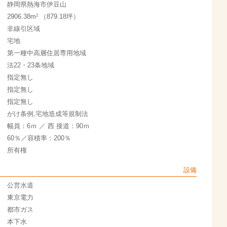
静岡県熱海市伊豆山
2
2906.38m
（879.18坪）
非線引区域
宅地
第一種中高層住居専用地域
法22・23条地域
指定無し
指定無し
指定無し
がけ条例,宅地造成等規制法
幅員：6ｍ ／ 西 接道：90ｍ
60％／容積率：200％
所有権
設備
公営水道
東京電力
都市ガス
本下水