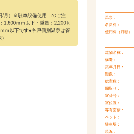
0円/月）※駐車設備使用上のご注
温泉：
1,600ｍｍ以下・重量：2,200ｋ
名変料：
10ｍｍ以下です●各戸個別温泉は管
使用料（月額）
株）
建物名称：
構造：
築年月日：
階数：
総室数：
間取り：
室番号：
室位置：
専有面積：
ペット：
駐車場：
現況：