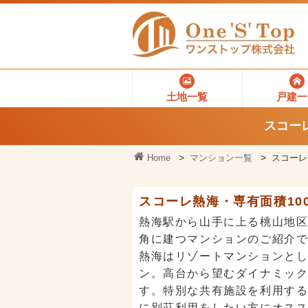
土地一覧
戸建一
スコーレ
Home
マンション一覧
スコーレ
スコーレ熱海・専有面積10
熱海駅から山手に上る桃山地
角に建つマンションのご紹介
熱海はリゾートマンションと
ン。高台から望むダイナミッ
す。特別な共有施設を利用す
に別荘利用をしたい方にオス