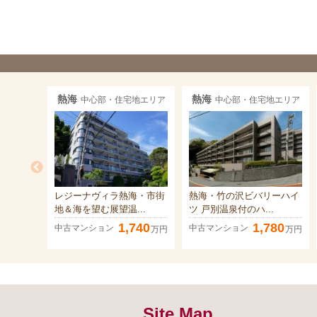
熱海
熱海
中心部・住宅地エリア
中心部・住宅地エリア
レジーナヴィラ熱海・市街
熱海・竹の沢ビバリーハイ
地＆海を望む展望温...
ツ 戸別温泉付のハ...
1,740
1,780
中古マンション
中古マンション
万円
万円
Site Map