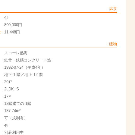
温泉
付
890,000円
：
11,448円
建物
スコーレ熱海
鉄骨・鉄筋コンクリート造
1992-07-24（平成4年）
地下 1 階／地上 12 階
29戸
2LDK+S
1××
12階建ての 1階
2
137.74m
可（規制有）
有
別荘利用中