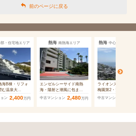
前のページに戻る
熱海
熱海
心部・住宅地エリア
南熱海エリア
中心部・住宅地
熱海B棟・リフォ
エンゼルシーサイド南熱
ライオンズマンショ
む温泉大...
海・陽射と潮風に包ま...
梅園第2・源泉掛流...
2,400
2,480
2,50
ション
中古マンション
中古マンション
万円
万円