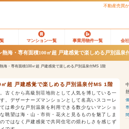
不動産売買
覧
マンション一覧
事業用物件一覧
会
熱海・専有面積100㎡超 戸建感覚で楽しめる戸別温泉付
熱海・専有面積100㎡超 戸建感覚で楽しめる戸別温泉付MS 1階
0㎡超 戸建感覚で楽しめる戸別温泉付MS 1階
区。古くから高級別荘地街として人気を博している一
です。デザーナーズマンションとして名高いスコーレ
しては希少な戸別温泉を利用できる数少ないマンショ
クな眺望は海・山・市街・花火と見るものを魅了しま
間
るのではなく戸建感覚で共同住宅の煩わしさを感じず
スメです