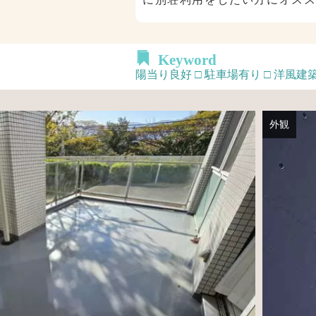
Keyword
陽当り良好 □ 駐車場有り □ 洋風建築
外観