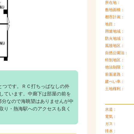
所在地：
敷地面積：
都市計画：
地目：
用途地域：
防火地域：
風致地区：
自然公園法：
特別地区：
他法制限：
前面道路：
建ぺい率：
とつです。ＲＣ打ちっぱなしの外
土地権利：
しています。中廊下は部屋の前を
部分なので海眺望はありませんが中
取り・熱海駅へのアクセスも良く
水道：
電気：
ガス：
排水：