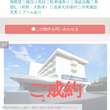
海眺望 □ 陽当り良好 □ 駐車場有り □ 海徒歩圏 □ 島
望む（初島・大島等） □ 温泉大浴場付 □ 共有施設
充実 □ プールあり
この物件を問い合わせる
外観
ご成約
国道135号線沿いに建つ、眺望と温泉大浴場が自慢のリゾートマン