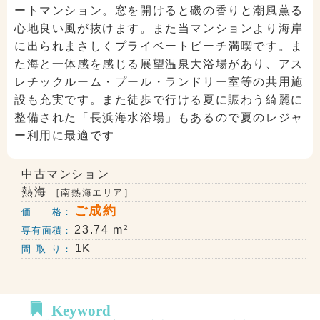
ートマンション。窓を開けると磯の香りと潮風薫る
心地良い風が抜けます。また当マンションより海岸
に出られまさしくプライベートビーチ満喫です。ま
た海と一体感を感じる展望温泉大浴場があり、アス
レチックルーム・プール・ランドリー室等の共用施
設も充実です。また徒歩で行ける夏に賑わう綺麗に
整備された「長浜海水浴場」もあるので夏のレジャ
ー利用に最適です
中古マンション
熱海
［南熱海エリア］
ご成約
価 格：
2
23.74 m
専有面積：
1K
間 取 り：
Keyword