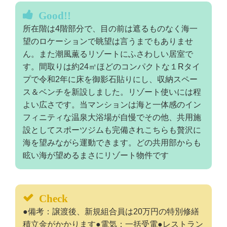
Good!!
所在階は4階部分で、目の前は遮るものなく海一
望のロケーションで眺望は言うまでもありませ
ん。また潮風薫るリゾートにふさわしい居室で
す。間取りは約24㎡ほどのコンパクトな１Rタイ
プで令和2年に床を御影石貼りにし、収納スペー
ス＆ベンチを新設しました。リゾート使いには程
よい広さです。当マンションは海と一体感のイン
フィニティな温泉大浴場が自慢でその他、共用施
設としてスポーツジムも完備されこちらも贅沢に
海を望みながら運動できます。どの共用部からも
眩い海が望めるまさにリゾート物件です
Check
●備考：譲渡後、新規組合員は20万円の特別修繕
積立金がかかります●電気：一括受電●レストラン