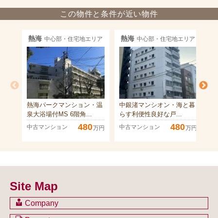
この物件と条件が近い物件
熱海
熱海
中心部・住宅地エリア
中心部・住宅地エリア
熱海パークマンション・温
中銀渚マンシオン・海と暮
ブ
泉大浴場付MS 6階角...
らす利便性良好な戸...
つ
480
480
中古マンション
中古マンション
中
万円
万円
Site Map
Company
会社のご案内