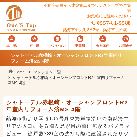
不動産売買から建築施工までワンストップでご提
供
お気軽にご連絡ください
0557-81-5588
熱海市中央町2番2号
（熱海市役所横）
土 地
戸 建
マンション
事業用
会社案内
お問合せ
シャトーテル赤根崎・オーシャンフロントR2年室内リ
フォーム済MS 4階
Home
マンション一覧
シャトーテル赤根崎・オーシャンフロントR2年室内リフォーム
済MS 4階
シャトーテル赤根崎・オーシャンフロントR2
年室内リフォーム済MS 4階
熱海市街より国道135号線東海岸線沿いの南熱海エ
リアの入口にある海＆島が目の前に広がるパノラマ
ビュー。総戸数389室の波打ち際に建設されたリゾ