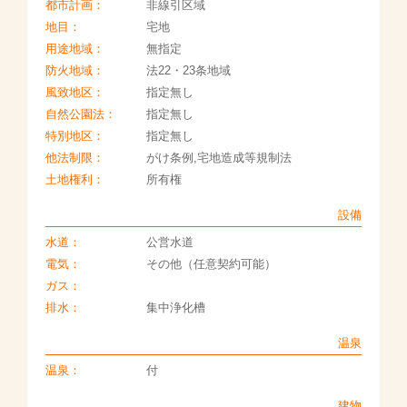
都市計画：
非線引区域
地目：
宅地
用途地域：
無指定
防火地域：
法22・23条地域
風致地区：
指定無し
自然公園法：
指定無し
特別地区：
指定無し
他法制限：
がけ条例,宅地造成等規制法
土地権利：
所有権
設備
水道：
公営水道
電気：
その他（任意契約可能）
ガス：
排水：
集中浄化槽
温泉
温泉：
付
建物