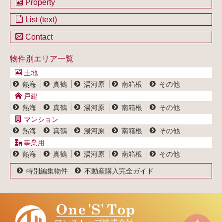
Property
不動産を購入したい方
土地一覧
List (text)
不動産を売却したい方
戸建一覧
土地一覧
Contact
不動産買取システム
マンション一覧
戸建一覧
お問い合わせ
事業用物件一覧
物件別エリア一覧
マンション一覧
ブログ
事業用物件一覧
土地
プライバシーポリシー
熱海
真鶴
湯河原
南箱根
その他
サイトポリシー
戸建
熱海
真鶴
湯河原
南箱根
その他
マンション
熱海
真鶴
湯河原
南箱根
その他
事業用
熱海
真鶴
湯河原
南箱根
その他
特別編集物件
不動産購入完全ガイド