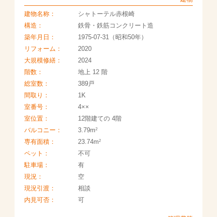
建物名称：
シャトーテル赤根崎
構造：
鉄骨・鉄筋コンクリート造
築年月日：
1975-07-31（昭和50年）
リフォーム：
2020
大規模修繕：
2024
階数：
地上 12 階
総室数：
389戸
間取り：
1K
室番号：
4××
室位置：
12階建ての 4階
2
バルコニー：
3.79m
2
専有面積：
23.74m
ペット：
不可
駐車場：
有
現況：
空
現況引渡：
相談
内見可否：
可