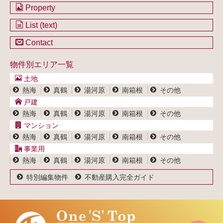
会社のご案内
Property
不動産を購入したい方
土地一覧
List (text)
不動産を売却したい方
戸建一覧
土地一覧
Contact
不動産買取システム
マンション一覧
戸建一覧
お問い合わせ
事業用物件一覧
物件別エリア一覧
マンション一覧
ブログ
事業用物件一覧
土地
プライバシーポリシー
熱海
真鶴
湯河原
南箱根
その他
サイトポリシー
戸建
熱海
真鶴
湯河原
南箱根
その他
マンション
熱海
真鶴
湯河原
南箱根
その他
事業用
熱海
真鶴
湯河原
南箱根
その他
特別編集物件
不動産購入完全ガイド