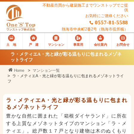
不動産売買から建築施工までワンストップでご提
供
お気軽にご連絡ください
0557-81-5588
熱海市中央町2番2号
（熱海市役所横）
土 地
戸 建
マンション
事業用
会社案内
お問合せ
ラ・メティエA・光と緑が彩る温もりに包まれるメゾネ
ットライフ
Home
マンション一覧
ラ・メティエA・光と緑が彩る温もりに包まれるメゾネットライ
フ
ラ・メティエA・光と緑が彩る温もりに包まれ
るメゾネットライフ
豊かな自然に囲まれた「箱根ダイヤランド」に所在
する上質なメゾネットタイプのマンション「ラ・メ
ティエ」。総戸数１７戸となり建物は木のぬくもり