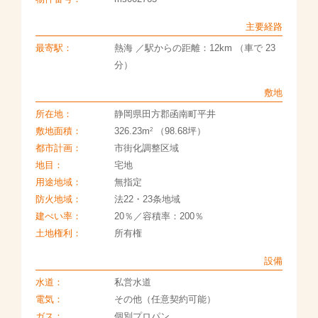
主要経路
最寄駅：
熱海 ／駅からの距離：12km （車で 23
分）
敷地
所在地：
静岡県田方郡函南町平井
2
敷地面積：
326.23m
（98.68坪）
都市計画：
市街化調整区域
地目：
宅地
用途地域：
無指定
防火地域：
法22・23条地域
建ぺい率：
20％／容積率：200％
土地権利：
所有権
設備
水道：
私営水道
電気：
その他（任意契約可能）
ガス：
個別プロパン