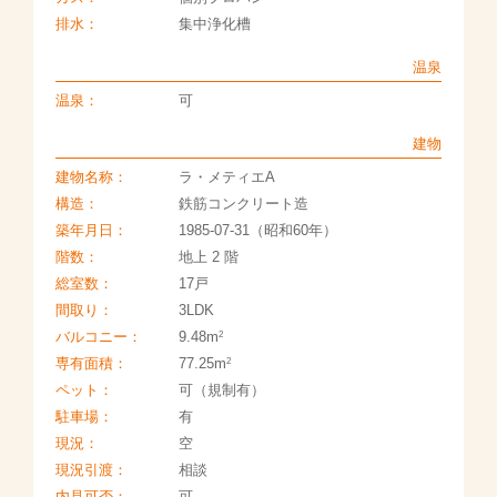
排水：
集中浄化槽
温泉
温泉：
可
建物
建物名称：
ラ・メティエA
構造：
鉄筋コンクリート造
築年月日：
1985-07-31（昭和60年）
階数：
地上 2 階
総室数：
17戸
間取り：
3LDK
2
バルコニー：
9.48m
2
専有面積：
77.25m
ペット：
可（規制有）
駐車場：
有
現況：
空
現況引渡：
相談
内見可否：
可