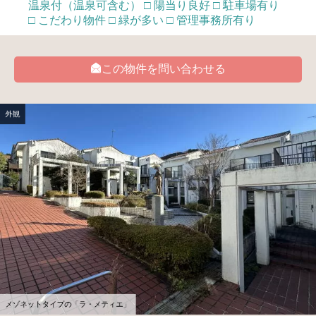
温泉付（温泉可含む） □ 陽当り良好 □ 駐車場有り
□ こだわり物件 □ 緑が多い □ 管理事務所有り
この物件を問い合わせる
外観
メゾネットタイプの「ラ・メティエ」