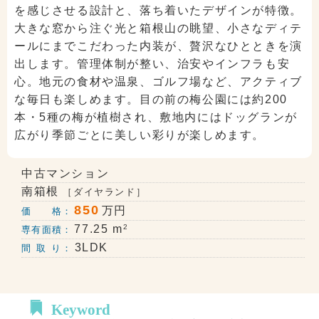
を感じさせる設計と、落ち着いたデザインが特徴。
大きな窓から注ぐ光と箱根山の眺望、小さなディテ
ールにまでこだわった内装が、贅沢なひとときを演
出します。管理体制が整い、治安やインフラも安
心。地元の食材や温泉、ゴルフ場など、アクティブ
な毎日も楽しめます。目の前の梅公園には約200
本・5種の梅が植樹され、敷地内にはドッグランが
広がり季節ごとに美しい彩りが楽しめます。
中古マンション
南箱根
［ダイヤランド］
850
万円
価 格：
2
77.25 m
専有面積：
3LDK
間 取 り：
Keyword