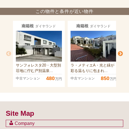
この物件と条件が近い物件
南箱根
南箱根
ダイヤランド
ダイヤランド
サンフォレスタ20・大型別
ラ・メティエA・光と緑が
ベ
荘地に佇む戸別温泉...
彩る温もりに包まれ...
リ
480
850
中古マンション
中古マンション
中
万円
万円
Site Map
Company