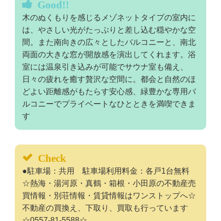
Good!!
木のぬくもりを感じるメゾネットタイプの室内に
は、やさしい光がたっぷりと差し込む穏やかな空
間。また南向きの広々としたバルコニーと、南北
両面の大きな窓が開放感を演出してくれます。浴
室には温泉引き込みが可能でサウナ室も備え、
日々の疲れを癒す贅沢な空間に。都会と自然のほ
どよい距離感がもたらす安心感、緑豊かな専用バ
ルコニーでプライベートなひとときを満喫できま
す
Check
●駐車場：共用 駐車場利用料金：各戸1台無料
☆熱海・湯河原・真鶴・箱根・小田原の不動産売
買情報・別荘情報・賃貸情報はワンストップへ☆
不動産の買換え、下取り、買取も行っています
☆0557-81-5588☆