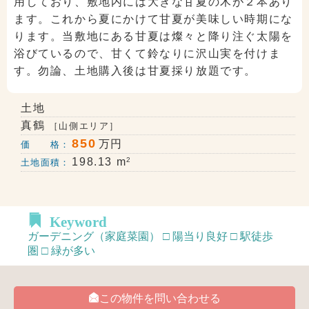
用しており、敷地内には大きな甘夏の木が２本あり
ます。これから夏にかけて甘夏が美味しい時期にな
ります。当敷地にある甘夏は燦々と降り注ぐ太陽を
浴びているので、甘くて鈴なりに沢山実を付けま
す。勿論、土地購入後は甘夏採り放題です。
土地
真鶴
［山側エリア］
850
万円
価 格：
2
198.13 m
土地面積：
Keyword
ガーデニング（家庭菜園） □ 陽当り良好 □ 駅徒歩
圏 □ 緑が多い
この物件を問い合わせる