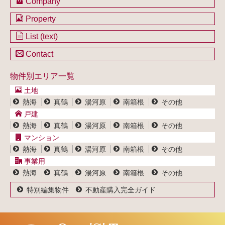
Company
会社のご案内
Property
不動産を購入したい方
土地一覧
List (text)
不動産を売却したい方
戸建一覧
土地一覧
Contact
不動産買取システム
マンション一覧
戸建一覧
お問い合わせ
事業用物件一覧
物件別エリア一覧
マンション一覧
ブログ
事業用物件一覧
土地
プライバシーポリシー
熱海
真鶴
湯河原
南箱根
その他
サイトポリシー
戸建
熱海
真鶴
湯河原
南箱根
その他
マンション
熱海
真鶴
湯河原
南箱根
その他
事業用
熱海
真鶴
湯河原
南箱根
その他
特別編集物件
不動産購入完全ガイド