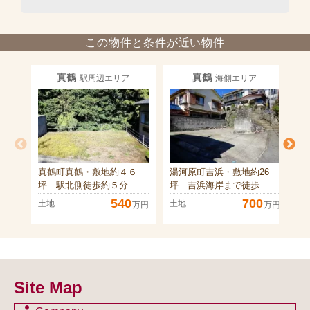
この物件と条件が近い物件
真鶴
真鶴
駅周辺エリア
海側エリア
真鶴町真鶴・敷地約４６
湯河原町吉浜・敷地約26
湯
坪 駅北側徒歩約５分...
坪 吉浜海岸まで徒歩...
長
540
700
土地
土地
土
万円
万円
Site Map