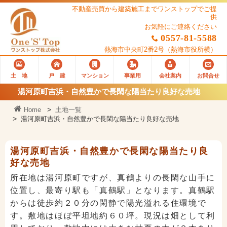
不動産売買から建築施工までワンストップでご提
供
お気軽にご連絡ください
0557-81-5588
熱海市中央町2番2号
（熱海市役所横）
土 地
戸 建
マンション
事業用
会社案内
お問合せ
湯河原町吉浜・自然豊かで長閑な陽当たり良好な売地
Home
土地一覧
湯河原町吉浜・自然豊かで長閑な陽当たり良好な売地
湯河原町吉浜・自然豊かで長閑な陽当たり良
好な売地
所在地は湯河原町ですが、真鶴よりの長閑な山手に
位置し、最寄り駅も「真鶴駅」となります。真鶴駅
からは徒歩約２０分の閑静で陽光溢れる住環境で
す。敷地はほぼ平坦地約６０坪。現況は畑として利