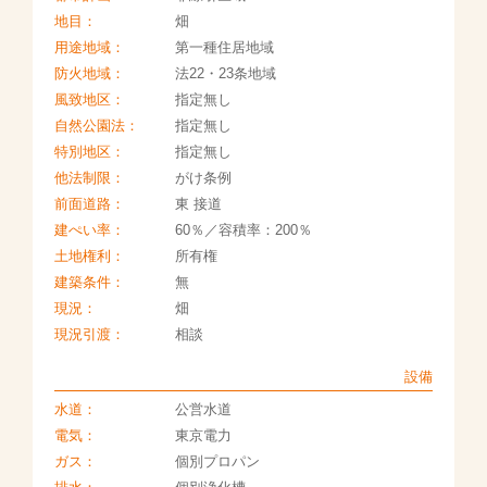
地目：
畑
用途地域：
第一種住居地域
防火地域：
法22・23条地域
風致地区：
指定無し
自然公園法：
指定無し
特別地区：
指定無し
他法制限：
がけ条例
前面道路：
東 接道
建ぺい率：
60％／容積率：200％
土地権利：
所有権
建築条件：
無
現況：
畑
現況引渡：
相談
設備
水道：
公営水道
電気：
東京電力
ガス：
個別プロパン