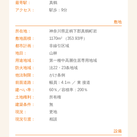
最寄駅：
真鶴
アクセス：
駅歩：9分
敷地
所在地：
神奈川県足柄下郡真鶴町岩
2
敷地面積：
1170m
（353.93坪）
都市計画：
非線引区域
地目：
山林
用途地域：
第一種中高層住居専用地域
防火地域：
法22・23条地域
他法制限：
がけ条例
前面道路：
幅員：4.1ｍ ／ 東 接道
建ぺい率：
60％／容積率：200％
土地権利：
所有権
建築条件：
無
現況：
更地
現況引渡：
相談
設備