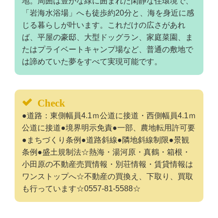
地。周囲は豊かな緑に囲まれた閑静な住環境で、
「岩海水浴場」へも徒歩約20分と、海を身近に感
じる暮らしが叶います。これだけの広さがあれ
ば、平屋の豪邸、大型ドッグラン、家庭菜園、ま
たはプライベートキャンプ場など、普通の敷地で
は諦めていた夢をすべて実現可能です。
Check
●道路：東側幅員4.1ｍ公道に接道・西側幅員4.1ｍ
公道に接道●境界明示免責●一部、農地転用許可要
●まちづくり条例●道路斜線●隣地斜線制限●景観
条例●盛土規制法☆熱海・湯河原・真鶴・箱根・
小田原の不動産売買情報・別荘情報・賃貸情報は
ワンストップへ☆不動産の買換え、下取り、買取
も行っています☆0557-81-5588☆