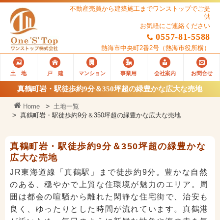
不動産売買から建築施工までワンストップでご提
供
お気軽にご連絡ください
0557-81-5588
熱海市中央町2番2号
（熱海市役所横）
土 地
戸 建
マンション
事業用
会社案内
お問合せ
真鶴町岩・駅徒歩約9分＆350坪超の緑豊かな広大な売地
Home
土地一覧
真鶴町岩・駅徒歩約9分＆350坪超の緑豊かな広大な売地
真鶴町岩・駅徒歩約9分＆350坪超の緑豊かな
広大な売地
JR東海道線「真鶴駅」まで徒歩約9分。豊かな自然
のある、穏やかで上質な住環境が魅力のエリア。周
囲は都会の喧騒から離れた閑静な住宅街で、治安も
良く、ゆったりとした時間が流れています。真鶴港