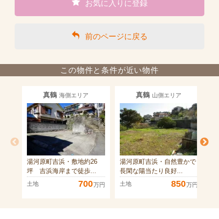
お気に入りに登録
前のページに戻る
この物件と条件が近い物件
真鶴
真鶴
海側エリア
山側エリア
湯河原町吉浜・敷地約26
湯河原町吉浜・自然豊かで
湯
坪 吉浜海岸まで徒歩...
長閑な陽当たり良好...
坪
700
850
土地
土地
土
万円
万円