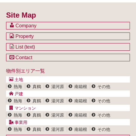
Site Map
Company
会社のご案内
Property
不動産を購入したい方
土地一覧
List (text)
不動産を売却したい方
戸建一覧
土地一覧
Contact
不動産買取システム
マンション一覧
戸建一覧
お問い合わせ
事業用物件一覧
物件別エリア一覧
マンション一覧
ブログ
事業用物件一覧
土地
プライバシーポリシー
熱海
真鶴
湯河原
南箱根
その他
サイトポリシー
戸建
熱海
真鶴
湯河原
南箱根
その他
マンション
熱海
真鶴
湯河原
南箱根
その他
事業用
熱海
真鶴
湯河原
南箱根
その他