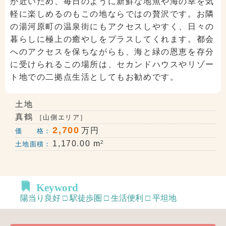
が近いため、毎日のように新鮮な地魚や海の幸を気
軽に楽しめるのもこの地ならではの贅沢です。お隣
の湯河原町の温泉街にもアクセスしやすく、日々の
暮らしに極上の癒やしをプラスしてくれます。都会
へのアクセスを保ちながらも、海と緑の恩恵を存分
に受けられるこの場所は、セカンドハウスやリゾー
ト地での二拠点生活としてもお勧めです。
土地
真鶴
［山側エリア］
2,700
万円
価 格：
2
1,170.00 m
土地面積：
Keyword
陽当り良好 □ 駅徒歩圏 □ 生活便利 □ 平坦地