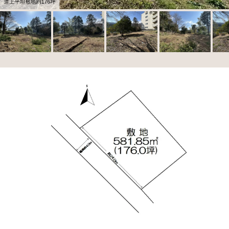
道上平坦敷地約176坪