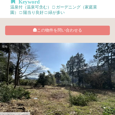
Keyword
温泉付（温泉可含む） □ ガーデニング（家庭菜
園） □ 陽当り良好 □ 緑が多い
この物件を問い合わせる
現地