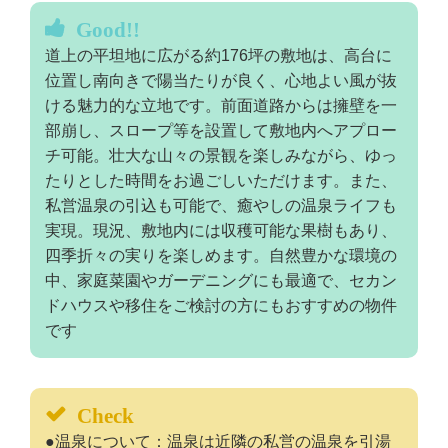
Good!!
道上の平坦地に広がる約176坪の敷地は、高台に
位置し南向きで陽当たりが良く、心地よい風が抜
ける魅力的な立地です。前面道路からは擁壁を一
部崩し、スロープ等を設置して敷地内へアプロー
チ可能。壮大な山々の景観を楽しみながら、ゆっ
たりとした時間をお過ごしいただけます。また、
私営温泉の引込も可能で、癒やしの温泉ライフも
実現。現況、敷地内には収穫可能な果樹もあり、
四季折々の実りを楽しめます。自然豊かな環境の
中、家庭菜園やガーデニングにも最適で、セカン
ドハウスや移住をご検討の方にもおすすめの物件
です
Check
●温泉について：温泉は近隣の私営の温泉を引湯