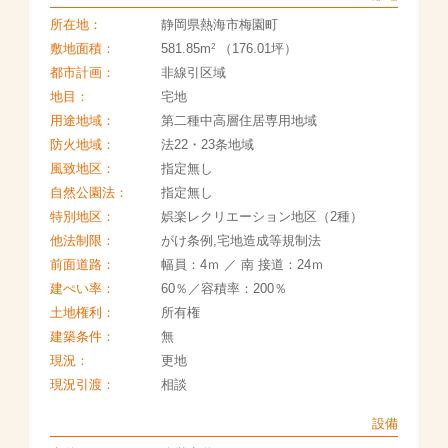
所在地：
静岡県熱海市梅園町
2
敷地面積：
581.85m
（176.01坪）
都市計画：
非線引区域
地目：
宅地
用途地域：
第二種中高層住居専用地域
防火地域：
法22・23条地域
風致地区：
指定無し
自然公園法：
指定無し
特別地区：
娯楽レクリエーション地区（2種）
他法制限：
がけ条例,宅地造成等規制法
前面道路：
幅員：4ｍ ／ 南 接道：24ｍ
建ぺい率：
60％／容積率：200％
土地権利：
所有権
建築条件：
無
現況：
更地
現況引渡：
相談
設備