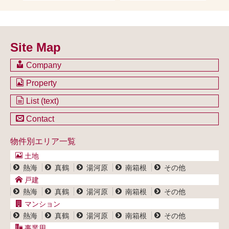
Site Map
Company
会社のご案内
Property
不動産を購入したい方
土地一覧
List (text)
不動産を売却したい方
戸建一覧
土地一覧
Contact
不動産買取システム
マンション一覧
戸建一覧
お問い合わせ
事業用物件一覧
物件別エリア一覧
マンション一覧
ブログ
事業用物件一覧
土地
プライバシーポリシー
熱海
真鶴
湯河原
南箱根
その他
サイトポリシー
戸建
熱海
真鶴
湯河原
南箱根
その他
マンション
熱海
真鶴
湯河原
南箱根
その他
事業用