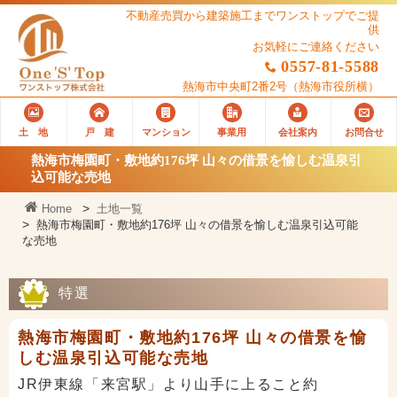
不動産売買から建築施工までワンストップでご提
供
お気軽にご連絡ください
0557-81-5588
熱海市中央町2番2号
（熱海市役所横）
土 地
戸 建
マンション
事業用
会社案内
お問合せ
熱海市梅園町・敷地約176坪 山々の借景を愉しむ温泉引
込可能な売地
Home
土地一覧
熱海市梅園町・敷地約176坪 山々の借景を愉しむ温泉引込可能
な売地
特選
熱海市梅園町・敷地約176坪 山々の借景を愉
しむ温泉引込可能な売地
JR伊東線「来宮駅」より山手に上ること約