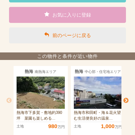
お気に入りに登録
前のページに戻る
この物件と条件が近い物件
熱海
熱海
南熱海エリア
中心部・住宅地エリア
熱海市下多賀・敷地約390
熱海市和田町・海＆花火望
熱
坪 菜園も楽しめる...
む生活便良好の温泉...
平
980
1,000
土地
土地
土
万円
万円