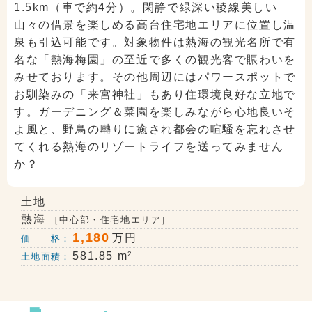
1.5km（車で約4分）。閑静で緑深い稜線美しい
山々の借景を楽しめる高台住宅地エリアに位置し温
泉も引込可能です。対象物件は熱海の観光名所で有
名な「熱海梅園」の至近で多くの観光客で賑わいを
みせております。その他周辺にはパワースポットで
お馴染みの「来宮神社」もあり住環境良好な立地で
す。ガーデニング＆菜園を楽しみながら心地良いそ
よ風と、野鳥の囀りに癒され都会の喧騒を忘れさせ
てくれる熱海のリゾートライフを送ってみません
か？
土地
熱海
［中心部・住宅地エリア］
1,180
万円
価 格：
2
581.85 m
土地面積：