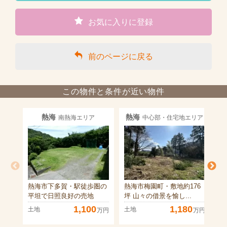
お気に入りに登録
前のページに戻る
この物件と条件が近い物件
熱海
熱海
南熱海エリア
中心部・住宅地エリア
熱海市下多賀・駅徒歩圏の
熱海市梅園町・敷地約176
熱
平坦で日照良好の売地
坪 山々の借景を愉し...
温
1,100
1,180
土地
土地
土
万円
万円