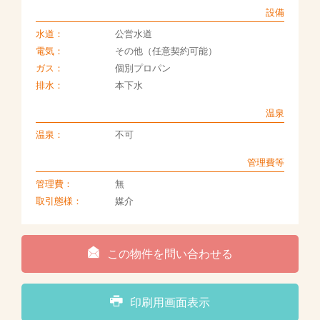
設備
水道：
公営水道
電気：
その他（任意契約可能）
ガス：
個別プロパン
排水：
本下水
温泉
温泉：
不可
管理費等
管理費：
無
取引態様：
媒介
この物件を問い合わせる
印刷用画面表示