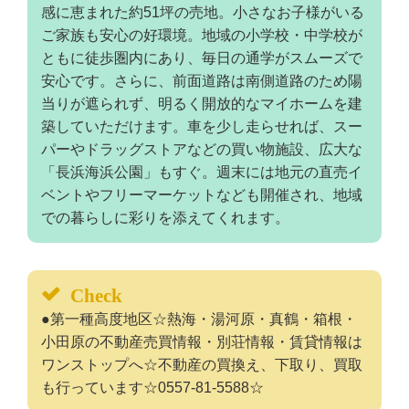
感に恵まれた約51坪の売地。小さなお子様がいる
ご家族も安心の好環境。地域の小学校・中学校が
ともに徒歩圏内にあり、毎日の通学がスムーズで
安心です。さらに、前面道路は南側道路のため陽
当りが遮られず、明るく開放的なマイホームを建
築していただけます。車を少し走らせれば、スー
パーやドラッグストアなどの買い物施設、広大な
「長浜海浜公園」もすぐ。週末には地元の直売イ
ベントやフリーマーケットなども開催され、地域
での暮らしに彩りを添えてくれます。
Check
●第一種高度地区☆熱海・湯河原・真鶴・箱根・
小田原の不動産売買情報・別荘情報・賃貸情報は
ワンストップへ☆不動産の買換え、下取り、買取
も行っています☆0557-81-5588☆