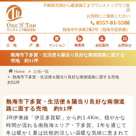
不動産売買から建築施工までワンストップでご提
供
お気軽にご連絡ください
0557-81-5588
熱海市中央町2番2号
（熱海市役所横）
土 地
戸 建
マンション
事業用
会社案内
お問合せ
熱海市下多賀・生活便＆陽当り良好な南側道路に面する
売地 約51坪
Home
土地一覧
熱海市下多賀・生活便＆陽当り良好な南側道路に面する売地
約51坪
熱海市下多賀・生活便＆陽当り良好な南側道
路に面する売地 約51坪
JR伊東線「伊豆多賀駅」から約1.4Km。穏やかな
時間が流れる南熱海エリア・下多賀。1年を通じて
冬は暖かく夏は比較的涼しい温暖な気候に恵まれて