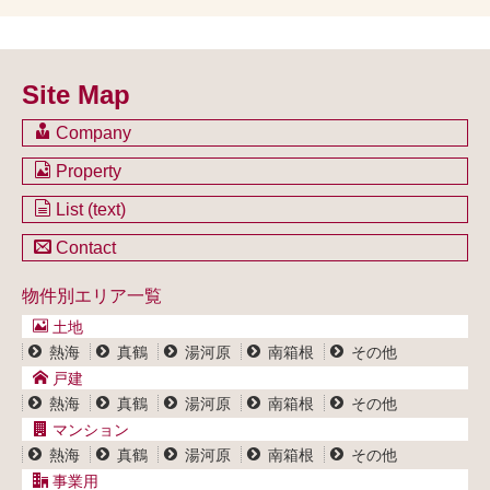
Site Map
Company
会社のご案内
Property
不動産を購入したい方
土地一覧
List (text)
不動産を売却したい方
戸建一覧
土地一覧
Contact
不動産買取システム
マンション一覧
戸建一覧
お問い合わせ
事業用物件一覧
物件別エリア一覧
マンション一覧
ブログ
事業用物件一覧
土地
プライバシーポリシー
熱海
真鶴
湯河原
南箱根
その他
サイトポリシー
戸建
熱海
真鶴
湯河原
南箱根
その他
マンション
熱海
真鶴
湯河原
南箱根
その他
事業用