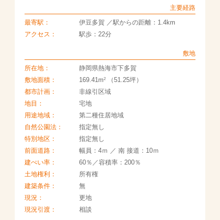
主要経路
最寄駅：
伊豆多賀 ／駅からの距離：1.4km
アクセス：
駅歩：22分
敷地
所在地：
静岡県熱海市下多賀
2
敷地面積：
169.41m
（51.25坪）
都市計画：
非線引区域
地目：
宅地
用途地域：
第二種住居地域
自然公園法：
指定無し
特別地区：
指定無し
前面道路：
幅員：4ｍ ／ 南 接道：10ｍ
建ぺい率：
60％／容積率：200％
土地権利：
所有権
建築条件：
無
現況：
更地
現況引渡：
相談