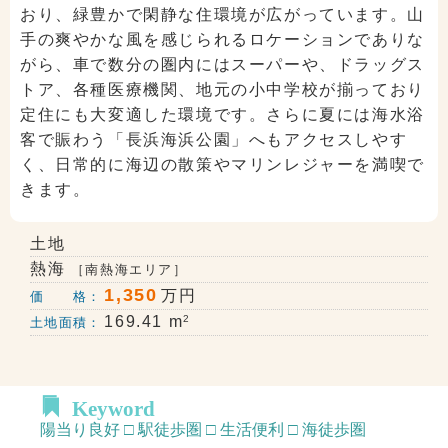
おり、緑豊かで閑静な住環境が広がっています。山
手の爽やかな風を感じられるロケーションでありな
がら、車で数分の圏内にはスーパーや、ドラッグス
トア、各種医療機関、地元の小中学校が揃っており
定住にも大変適した環境です。さらに夏には海水浴
客で賑わう「長浜海浜公園」へもアクセスしやす
く、日常的に海辺の散策やマリンレジャーを満喫で
きます。
土地
熱海
［南熱海エリア］
1,350
万円
価 格：
2
169.41 m
土地面積：
Keyword
陽当り良好 □ 駅徒歩圏 □ 生活便利 □ 海徒歩圏