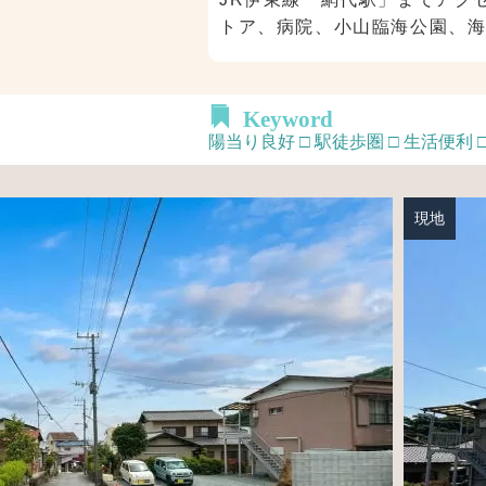
トア、病院、小山臨海公園、
Keyword
陽当り良好 □ 駅徒歩圏 □ 生活便利 
現地