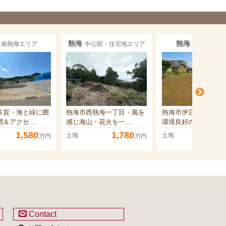
熱海
熱海
南熱海エリア
中心部・住宅地エリア
伊豆山エリ
多賀・海と緑に囲
熱海市西熱海一丁目・風を
熱海市伊豆山・南向
＆アクセ...
感じ海山・花火を一...
環境良好の永住型分..
1,580
1,780
1,96
土地
土地
万円
万円
Contact