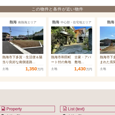
この物件と条件が近い物件
熱海
熱海
熱海
南熱海エリア
中心部・住宅地エリア
熱海市下多賀・生活便＆陽
熱海市和田町 古家・アパ
熱海市下
当り良好な南側道路...
ート付の角地 敷地...
まれた長閑
1,350
1,430
土地
土地
土地
万円
万円
Property
List (text)