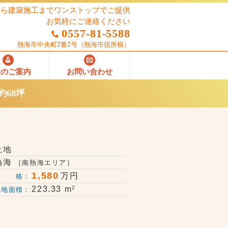
から建築施工までワンストップでご提供
お気軽にご連絡ください
0557-81-5588
熱海市中央町2番2号
（熱海市役所横）
社のご案内
お問い合わせ
68坪
土地
熱海
［南熱海エリア］
1,580
万円
価 格：
2
223.33 m
土地面積：