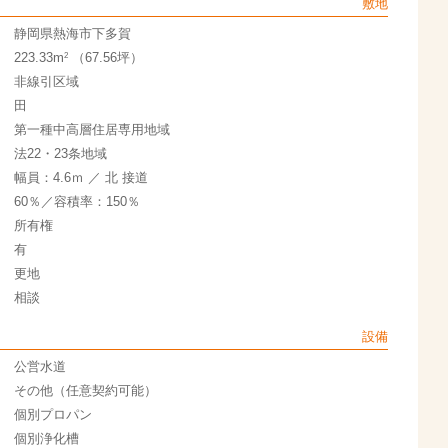
敷地
静岡県熱海市下多賀
2
223.33m
（67.56坪）
非線引区域
田
第一種中高層住居専用地域
法22・23条地域
幅員：4.6ｍ ／ 北 接道
60％／容積率：150％
所有権
有
更地
相談
設備
公営水道
その他（任意契約可能）
個別プロパン
個別浄化槽