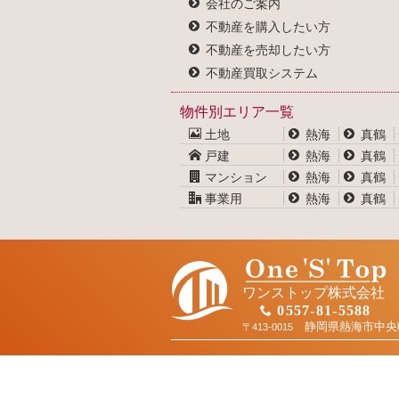
会社のご案内
不動産を購入したい方
不動産を売却したい方
不動産買取システム
物件別エリア一覧
土地
熱海
真鶴
戸建
熱海
真鶴
マンション
熱海
真鶴
事業用
熱海
真鶴
ワンストップ株式会社
0557-81-5588
静岡県熱海市中央
〒413-0015
お問合せ
お問合せ