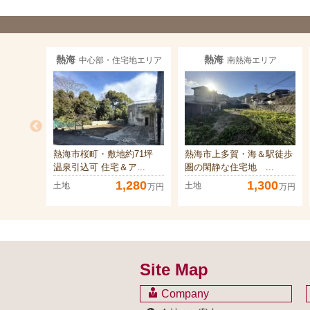
熱海
熱海
中心部・住宅地エリア
南熱海エリア
熱海市桜町・敷地約71坪
熱海市上多賀・海＆駅徒歩
温泉引込可 住宅＆ア...
圏の閑静な住宅地 ...
1,280
1,300
土地
土地
万円
万円
Site Map
Company