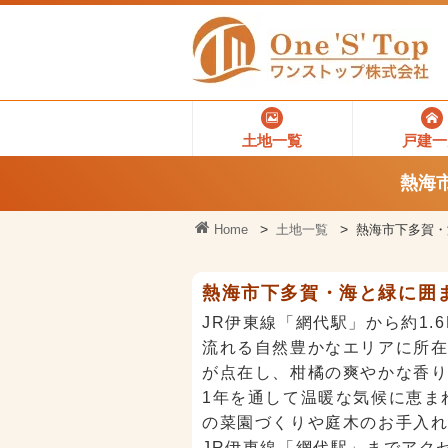
土地一覧
戸建一
熱海
Home
土地一覧
熱海市下多賀・
熱海市下多賀・海と緑に囲ま
JR伊東線「網代駅」から約1
流れる自然豊かなエリアに所在
が点在し、柑橘の爽やかな香
1年を通して温暖な気候に恵ま
の菜園づくりや庭木のお手入
JR伊東線「網代駅」までアク