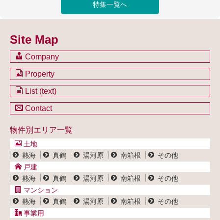
Site Map
Company
会社のご案内
Property
不動産を購入したい方
土地一覧
List (text)
不動産を売却したい方
戸建一覧
土地一覧
Contact
不動産買取システム
マンション一覧
戸建一覧
お問い合わせ
事業用物件一覧
物件別エリア一覧
マンション一覧
ブログ
事業用物件一覧
土地
プライバシーポリシー
熱海
真鶴
湯河原
南箱根
その他
サイトポリシー
戸建
熱海
真鶴
湯河原
南箱根
その他
マンション
熱海
真鶴
湯河原
南箱根
その他
事業用