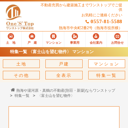
不動産売買から建築施工までワンストップでご提
供
お気軽にご連絡ください
0557-81-5588
熱海市中央町2番2号
（熱海市役所横）
土 地
戸 建
マンション
事業用
会社案内
お問合せ
特集一覧 〈富士山を望む物件〉 マンション
土地
戸建
マンション
その他
全表示
特集一覧
熱海や湯河原・真鶴の不動産(別荘・新築)ならワンストップ
特集一覧
〈富士山を望む物件〉