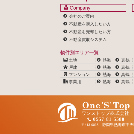
Company
会社のご案内
不動産を購入したい方
不動産を売却したい方
不動産買取システム
物件別エリア一覧
土地
熱海
真鶴
戸建
熱海
真鶴
マンション
熱海
真鶴
事業用
熱海
真鶴
ワンストップ株式会社
0557-81-5588
静岡県熱海市中央
〒413-0015