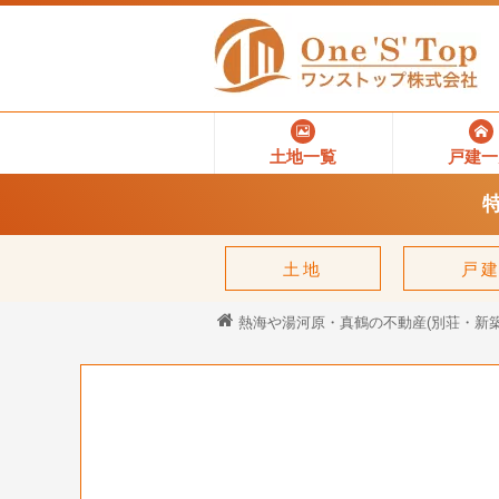
土地一覧
戸建一
土地
戸
熱海や湯河原・真鶴の不動産(別荘・新築