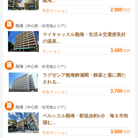
模湾...
2,980
万円
中古マンション
熱海
［中心部・住宅地エリア］
マイキャッスル熱海・生活＆交通便良好
の温泉...
3,480
万円
マンション
熱海
［中心部・住宅地エリア］
ラグゼシア熱海静漣閣・静寂と湯に満た
される...
3,780
万円
中古マンション
熱海
［中心部・住宅地エリア］
ベルシエル熱海・駅徒歩約6分 海＆市街
望む...
3,980
万円
中古マンション