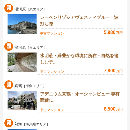
湯河原
［泉エリア］
レーベンリゾシアヴェスティブルー・波
打ち際...
5,980
万円
中古マンション
湯河原
［泉エリア］
水明荘・緑豊かな環境に所在・自然を愉
しむデ...
7,800
万円
中古マンション
真鶴
［海側エリア］
アデニウム真鶴・オーシャンビュー 専有
面積1...
8,500
万円
中古マンション
熱海
［海岸線エリア］