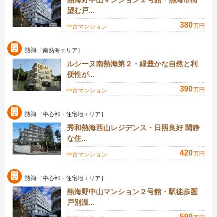
熱海野中山マンション２号館・熱海市街
望む戸...
380
万円
中古マンション
熱海
［南熱海エリア］
ルシーヌ南熱海第２・緑豊かな自然と利
便性が...
390
万円
中古マンション
熱海
［中心部・住宅地エリア］
秀和熱海西山レジデンス・日照良好 閑静
な住...
420
万円
中古マンション
熱海
［中心部・住宅地エリア］
熱海野中山マンション２号館・駅徒歩圏
戸別温...
590