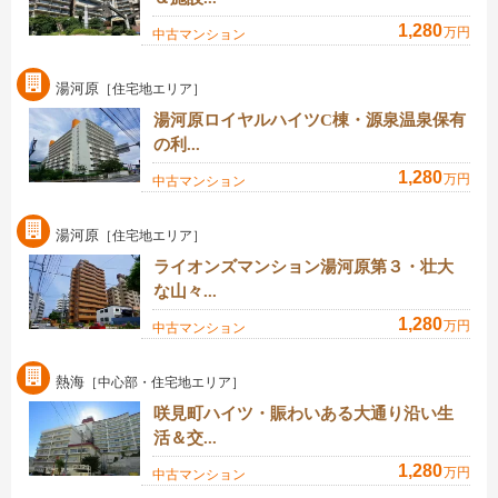
1,280
万円
中古マンション
湯河原
［住宅地エリア］
湯河原ロイヤルハイツC棟・源泉温泉保有
の利...
1,280
万円
中古マンション
湯河原
［住宅地エリア］
ライオンズマンション湯河原第３・壮大
な山々...
1,280
万円
中古マンション
熱海
［中心部・住宅地エリア］
咲見町ハイツ・賑わいある大通り沿い生
活＆交...
1,280
万円
中古マンション