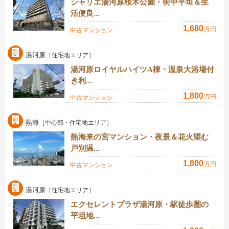
シャリエ湯河原桜木公園・街中平坦＆生
活便良...
1,680
万円
中古マンション
湯河原
［住宅地エリア］
湯河原ロイヤルハイツA棟・温泉大浴場付
き利...
1,800
万円
中古マンション
熱海
［中心部・住宅地エリア］
熱海来の宮マンション・夜景＆花火望む
戸別温...
1,800
万円
中古マンション
湯河原
［住宅地エリア］
エクセレントプラザ湯河原・駅徒歩圏の
平坦地...