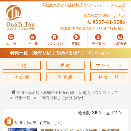
不動産売買から建築施工までワンストップでご提
供
お気軽にご連絡ください
0557-81-5588
熱海市中央町2番2号
（熱海市役所横）
土 地
戸 建
マンション
事業用
会社案内
お問合せ
特集一覧 〈最寄り駅まで歩ける物件〉 マンション
土地
戸建
マンション
その他
全表示
特集一覧
熱海や湯河原・真鶴の不動産(別荘・新築)ならワンストップ
特集一覧
〈最寄り駅まで歩ける物件〉
36
物件数:
件／全 123 件
熱海
［中心部・住宅地エリア］