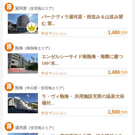
湯河原
［住宅地エリア］
パークヴィラ湯河原・街並み＆山並み望
む 室...
1,480
万円
中古マンション
熱海
［南熱海エリア］
エンゼルシーサイド南熱海・海際に建つ
180°水...
1,480
万円
中古マンション
熱海
［中心部・住宅地エリア］
ラ・ヴィ熱海・ 共用施設充実の温泉大浴
場付...
1,500
万円
中古マンション
湯河原
［住宅地エリア］