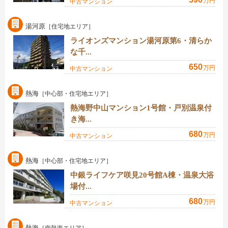
万円
中古マンション
湯河原
［住宅地エリア］
ライオンズマンション湯河原第6・清らか
な千...
650
万円
中古マンション
熱海
［中心部・住宅地エリア］
熱海野中山マンション1号館・戸別温泉付
き海...
680
万円
中古マンション
熱海
［中心部・住宅地エリア］
中銀ライフケア咲見20号館A棟・温泉大浴
場付...
680
万円
中古マンション
熱海