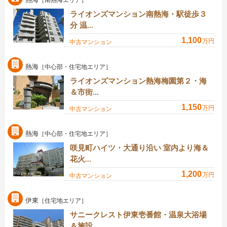
［南熱海エリア］
ライオンズマンション南熱海・駅徒歩３
分 温...
1,100
万円
中古マンション
熱海
［中心部・住宅地エリア］
ライオンズマンション熱海梅園第２・海
＆市街...
1,150
万円
中古マンション
熱海
［中心部・住宅地エリア］
咲見町ハイツ・大通り沿い 室内より海＆
花火...
1,200
万円
中古マンション
伊東
［住宅地エリア］
サニークレスト伊東壱番館・温泉大浴場
＆施設...