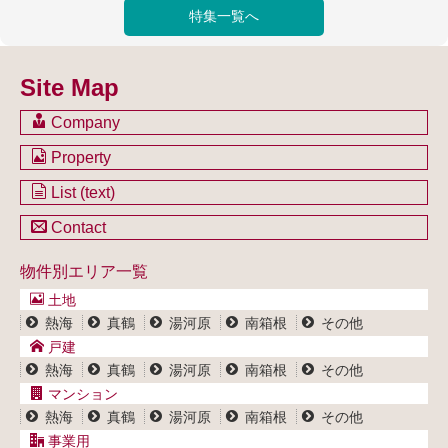
Site Map
Company
会社のご案内
Property
不動産を購入したい方
土地一覧
List (text)
不動産を売却したい方
戸建一覧
土地一覧
Contact
不動産買取システム
マンション一覧
戸建一覧
お問い合わせ
事業用物件一覧
物件別エリア一覧
マンション一覧
ブログ
事業用物件一覧
土地
プライバシーポリシー
熱海
真鶴
湯河原
南箱根
その他
サイトポリシー
戸建
熱海
真鶴
湯河原
南箱根
その他
マンション
熱海
真鶴
湯河原
南箱根
その他
事業用