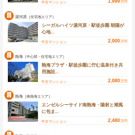
1,999
万円
中古マンション
湯河原
［住宅地エリア］
シーガルハイツ湯河原・駅徒歩圏 朝陽が
心地...
2,000
万円
中古マンション
熱海
［中心部・住宅地エリア］
熱海プラザ・駅徒歩圏に佇む温泉付き共
用施設...
2,080
万円
中古マンション
熱海
［南熱海エリア］
エンゼルシーサイド南熱海・陽射と潮風
に包ま...
2,480
万円
中古マンション