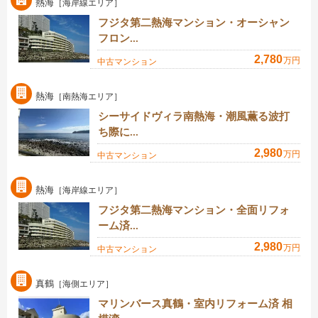
熱海
［海岸線エリア］
フジタ第二熱海マンション・オーシャン
フロン...
2,780
万円
中古マンション
熱海
［南熱海エリア］
シーサイドヴィラ南熱海・潮風薫る波打
ち際に...
2,980
万円
中古マンション
熱海
［海岸線エリア］
フジタ第二熱海マンション・全面リフォ
ーム済...
2,980
万円
中古マンション
真鶴
［海側エリア］
マリンバース真鶴・室内リフォーム済 相