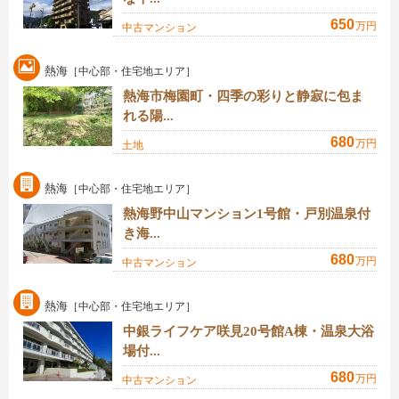
650
万円
中古マンション
熱海
［中心部・住宅地エリア］
熱海市梅園町・四季の彩りと静寂に包ま
れる陽...
680
万円
土地
熱海
［中心部・住宅地エリア］
熱海野中山マンション1号館・戸別温泉付
き海...
680
万円
中古マンション
熱海
［中心部・住宅地エリア］
中銀ライフケア咲見20号館A棟・温泉大浴
場付...
680
万円
中古マンション