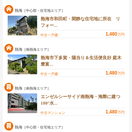
熱海
［中心部・住宅地エリア］
熱海市和田町・閑静な住宅地に所在 リ
フォー...
1,480
万円
中古一戸建
熱海
［南熱海エリア］
熱海市下多賀・陽当り＆生活便良好 庭木
豊富...
1,480
万円
中古一戸建
熱海
［南熱海エリア］
エンゼルシーサイド南熱海・海際に建つ
180°水...
1,480
万円
中古マンション
熱海
［中心部・住宅地エリア］