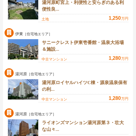
湯河原町宮上・利便性と安らぎのある利
便性良...
1,250
万円
土地
伊東
［住宅地エリア］
サニークレスト伊東壱番館・温泉大浴場
＆施設...
1,280
万円
中古マンション
湯河原
［住宅地エリア］
湯河原ロイヤルハイツC棟・源泉温泉保有
の利...
1,280
万円
中古マンション
湯河原
［住宅地エリア］
ライオンズマンション湯河原第３・壮大
な山々...