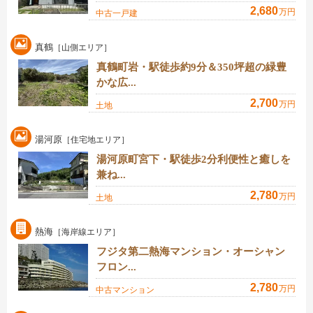
2,680
万円
中古一戸建
真鶴
［山側エリア］
真鶴町岩・駅徒歩約9分＆350坪超の緑豊
かな広...
2,700
万円
土地
湯河原
［住宅地エリア］
湯河原町宮下・駅徒歩2分利便性と癒しを
兼ね...
2,780
万円
土地
熱海
［海岸線エリア］
フジタ第二熱海マンション・オーシャン
フロン...
2,780
万円
中古マンション