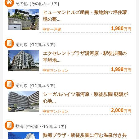
その他
［その他のエリア］
ヒューマンヒルズ函南・敷地約77坪住環
境の整...
1,980
万円
中古一戸建
湯河原
［住宅地エリア］
エクセレントプラザ湯河原・駅徒歩圏の
平坦地...
1,999
万円
中古マンション
湯河原
［住宅地エリア］
シーガルハイツ湯河原・駅徒歩圏 朝陽が
心地...
2,000
万円
中古マンション
熱海
［中心部・住宅地エリア］
熱海プラザ・駅徒歩圏に佇む温泉付き共