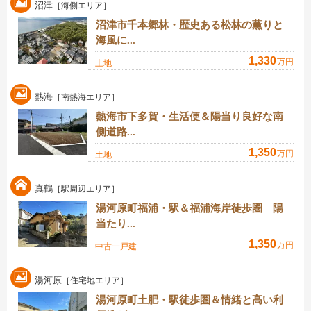
沼津
［海側エリア］
沼津市千本郷林・歴史ある松林の薫りと
海風に...
1,330
万円
土地
熱海
［南熱海エリア］
熱海市下多賀・生活便＆陽当り良好な南
側道路...
1,350
万円
土地
真鶴
［駅周辺エリア］
湯河原町福浦・駅＆福浦海岸徒歩圏 陽
当たり...
1,350
万円
中古一戸建
湯河原
［住宅地エリア］
湯河原町土肥・駅徒歩圏＆情緒と高い利