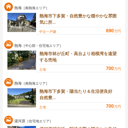
熱海
［南熱海エリア］
熱海市下多賀・自然豊かな穏やかな雰囲
気に所...
690
万円
中古一戸建
熱海
［中心部・住宅地エリア］
熱海市林が丘町・高台より相模湾を遠望
する売地
700
万円
土地
熱海
［南熱海エリア］
熱海市下多賀・陽当たり＆生活便良好
自然豊...
700
万円
土地
湯河原
［住宅地エリア］