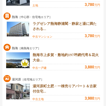
3,780
万円
土地
熱海
［中心部・住宅地エリア］
ラグゼシア熱海静漣閣・静寂と湯に満た
される...
3,780
万円
中古マンション
熱海
［南熱海エリア］
熱海市上多賀・敷地約197坪網代湾＆花火
大会...
3,880
万円
中古一戸建
湯河原
［住宅地エリア］
湯河原町土肥・一棟売りアパート＆古家
付住宅...
3,980
万円
中古土地