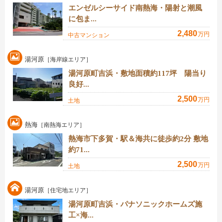
エンゼルシーサイド南熱海・陽射と潮風
に包ま...
2,480
万円
中古マンション
湯河原
［海岸線エリア］
湯河原町吉浜・敷地面積約117坪 陽当り
良好...
2,500
万円
土地
熱海
［南熱海エリア］
熱海市下多賀・駅＆海共に徒歩約2分 敷地
約71...
2,500
万円
土地
湯河原
［住宅地エリア］
湯河原町吉浜・パナソニックホームズ施
工×海...