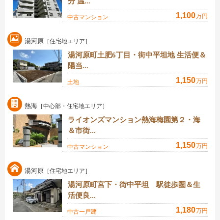
分 温...
1,100
万円
中古マンション
湯河原
［住宅地エリア］
湯河原町土肥6丁目・街中平坦地 生活便＆
陽当...
1,150
万円
土地
熱海
［中心部・住宅地エリア］
ライオンズマンション熱海梅園第２・海
＆市街...
1,150
万円
中古マンション
湯河原
［住宅地エリア］
湯河原町宮下・街中平坦 駅徒歩圏＆生
活便良...
1,180
万円
中古一戸建