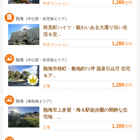
1,280
万円
中古マンション
熱海
［中心部・住宅地エリア］
咲見町ハイツ・賑わいある大通り沿い生
活＆交...
1,280
万円
中古マンション
熱海
［中心部・住宅地エリア］
熱海市桜町・敷地約71坪 温泉引込可 住宅
＆ア...
1,280
万円
土地
熱海
［南熱海エリア］
熱海市上多賀・海＆駅徒歩圏の閑静な住
宅地 ...
1,300
万円
土地