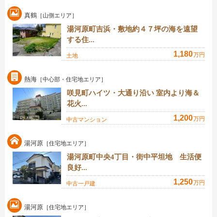
真鶴
［山側エリア］
湯河原町吉浜・敷地約４７坪の海を遠望
する住...
1,180
万円
土地
熱海
［中心部・住宅地エリア］
咲見町ハイツ・大通り沿い 室内より海＆
花火...
1,200
万円
中古マンション
湯河原
［住宅地エリア］
湯河原町中央4丁目・街中平坦地 生活便
良好...
1,250
万円
中古一戸建
湯河原
［住宅地エリア］