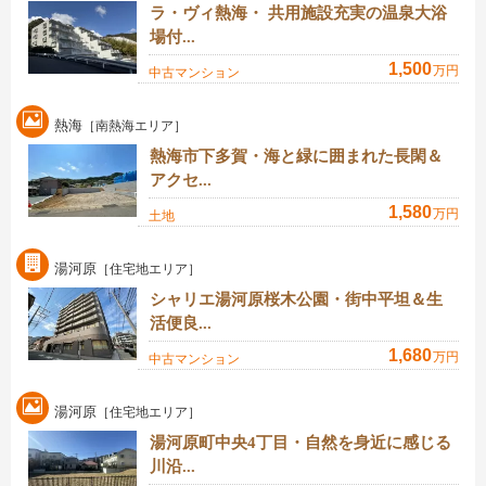
ラ・ヴィ熱海・ 共用施設充実の温泉大浴
場付...
1,500
万円
中古マンション
熱海
［南熱海エリア］
熱海市下多賀・海と緑に囲まれた長閑＆
アクセ...
1,580
万円
土地
湯河原
［住宅地エリア］
シャリエ湯河原桜木公園・街中平坦＆生
活便良...
1,680
万円
中古マンション
湯河原
［住宅地エリア］
湯河原町中央4丁目・自然を身近に感じる
川沿...