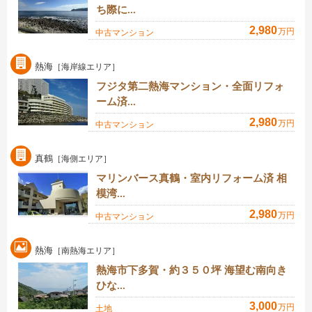
ち際に...
2,980
万円
中古マンション
熱海
［海岸線エリア］
フジタ第二熱海マンション・全面リフォ
ーム済...
2,980
万円
中古マンション
真鶴
［海側エリア］
マリンバース真鶴・室内リフォーム済 相
模湾...
2,980
万円
中古マンション
熱海
［南熱海エリア］
熱海市下多賀・約３５０坪 海望む南向き
ひな...
3,000
万円
土地