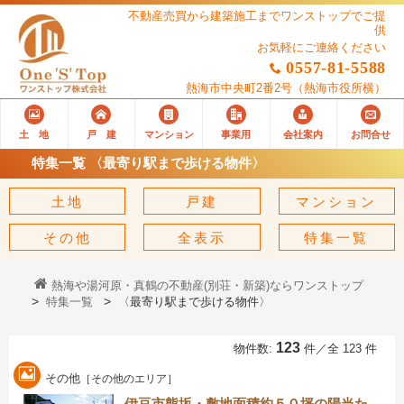
不動産売買から建築施工までワンストップでご提
供
お気軽にご連絡ください
0557-81-5588
熱海市中央町2番2号
（熱海市役所横）
土 地
戸 建
マンション
事業用
会社案内
お問合せ
特集一覧 〈最寄り駅まで歩ける物件〉
土地
戸建
マンション
その他
全表示
特集一覧
熱海や湯河原・真鶴の不動産(別荘・新築)ならワンストップ
特集一覧
〈最寄り駅まで歩ける物件〉
123
物件数:
件／全 123 件
その他
［その他のエリア］