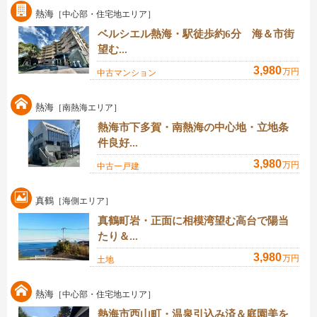
熱海
［中心部・住宅地エリア］
ベルシエル熱海・駅徒歩約6分 海＆市街
望む...
3,980
万円
中古マンション
熱海
［南熱海エリア］
熱海市下多賀・南熱海の中心地・立地条
件良好...
3,980
万円
中古一戸建
真鶴
［海側エリア］
真鶴町岩・正面に相模湾望む高台で陽当
たり＆...
3,980
万円
土地
熱海
［中心部・住宅地エリア］
熱海市西山町・温泉引込み済＆庭園美を