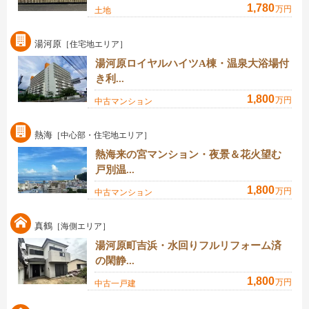
1,780
万円
土地
湯河原
［住宅地エリア］
湯河原ロイヤルハイツA棟・温泉大浴場付
き利...
1,800
万円
中古マンション
熱海
［中心部・住宅地エリア］
熱海来の宮マンション・夜景＆花火望む
戸別温...
1,800
万円
中古マンション
真鶴
［海側エリア］
湯河原町吉浜・水回りフルリフォーム済
の閑静...
1,800
万円
中古一戸建