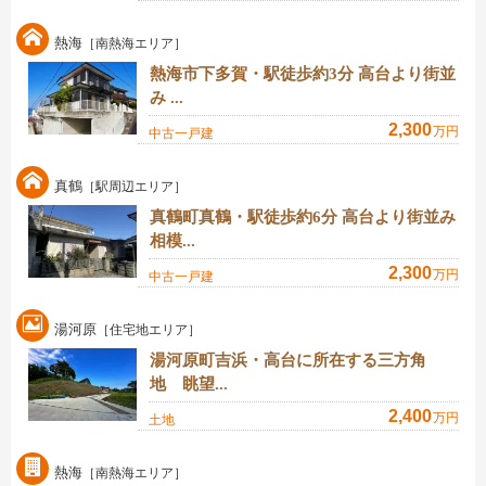
熱海
［南熱海エリア］
熱海市下多賀・駅徒歩約3分 高台より街並
み ...
2,300
万円
中古一戸建
真鶴
［駅周辺エリア］
真鶴町真鶴・駅徒歩約6分 高台より街並み
相模...
2,300
万円
中古一戸建
湯河原
［住宅地エリア］
湯河原町吉浜・高台に所在する三方角
地 眺望...
2,400
万円
土地
熱海
［南熱海エリア］