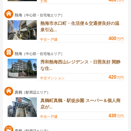
万円
土地
熱海
［中心部・住宅地エリア］
熱海市水口町・生活便＆交通便良好の温
泉引込...
400
万円
中古一戸建
熱海
［中心部・住宅地エリア］
秀和熱海西山レジデンス・日照良好 閑静
な住...
420
万円
中古マンション
真鶴
［駅周辺エリア］
真鶴町真鶴・駅徒歩圏 スーパー＆個人商
店が...
430
万円
中古一戸建
真鶴