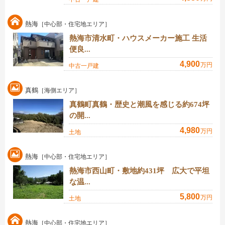
熱海
［中心部・住宅地エリア］
熱海市清水町・ハウスメーカー施工 生活
便良...
4,900
万円
中古一戸建
真鶴
［海側エリア］
真鶴町真鶴・歴史と潮風を感じる約674坪
の開...
4,980
万円
土地
熱海
［中心部・住宅地エリア］
熱海市西山町・敷地約431坪 広大で平坦
な温...
5,800
万円
土地
熱海
［中心部・住宅地エリア］