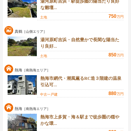
湯河原町吉浜・駅徒歩圏の陽当たり良好
な雛壇...
750
万円
土地
真鶴
［山側エリア］
湯河原町吉浜・自然豊かで長閑な陽当た
り良好...
850
万円
土地
熱海
［南熱海エリア］
熱海市網代・潮風薫るRC造３階建の温泉
引込可...
880
万円
中古一戸建
熱海
［南熱海エリア］
熱海市上多賀・海＆駅まで徒歩圏の穏や
かな環...