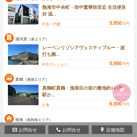
熱海市中央町・街中繁華街至近 生活便良
好 温...
5,950
万円
中古一戸建
湯河原
［泉エリア］
レーベンリゾシアヴェスティブルー・波
打ち際...
5,980
万円
中古マンション
真鶴
［海側エリア］
真鶴町真鶴・漁港目の前の敷地約143坪
駅か...
お気に入り
6,000
万円
土地
熱海
［南熱海エリア］
熱海市上多賀・海望みBBQも楽しめる広
お問合せ
お問合せ
店舗地図
いウッ...