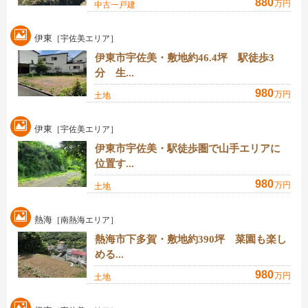
880
万円
中古一戸建
伊東
［宇佐美エリア］
伊東市宇佐美・敷地約46.4坪 駅徒歩3
分 生...
980
万円
土地
伊東
［宇佐美エリア］
伊東市宇佐美・駅徒歩圏で山手エリアに
位置す...
980
万円
土地
熱海
［南熱海エリア］
熱海市下多賀・敷地約390坪 菜園も楽し
める...
980
万円
土地