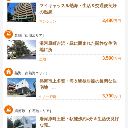
マイキャッスル熱海・生活＆交通便良好
の温泉...
3,480
万円
マンション
真鶴
［山側エリア］
湯河原町吉浜・緑に囲まれた閑静な住宅
地に所...
3,500
万円
土地
熱海
［南熱海エリア］
熱海市上多賀・海＆駅徒歩圏の長閑な住
宅地 ...
3,700
万円
中古一戸建
湯河原
［住宅地エリア］
湯河原町土肥・駅徒歩約4分＆生活便良好
な売...