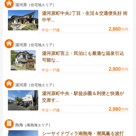
湯河原
［住宅地エリア］
湯河原町中央2丁目・生活＆交通便良好 街
中平...
2,860
万円
中古一戸建
湯河原
［住宅地エリア］
湯河原町宮上・民泊にも最適な温泉引込
可能な...
2,900
万円
中古一戸建
湯河原
［住宅地エリア］
湯河原町中央・駅徒歩圏＆利便と快適が
交差す...
2,980
万円
中古一戸建
熱海
［南熱海エリア］
シーサイドヴィラ南熱海・潮風薫る波打