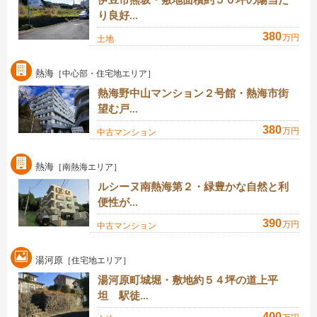
伊豆市熊坂・敷地面積約５０坪の陽当た
り良好...
380
万円
土地
熱海
［中心部・住宅地エリア］
熱海野中山マンション２号館・熱海市街
望む戸...
380
万円
中古マンション
熱海
［南熱海エリア］
ルシーヌ南熱海第２・緑豊かな自然と利
便性が...
390
万円
中古マンション
湯河原
［住宅地エリア］
湯河原町城堀・敷地約５４坪の道上平
坦 駅徒...
400