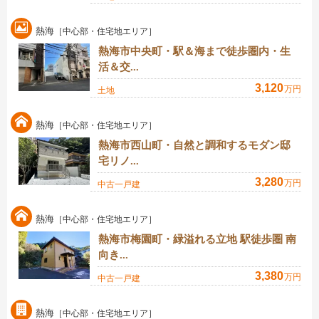
熱海
［中心部・住宅地エリア］
熱海市中央町・駅＆海まで徒歩圏内・生
活＆交...
3,120
万円
土地
熱海
［中心部・住宅地エリア］
熱海市西山町・自然と調和するモダン邸
宅リノ...
3,280
万円
中古一戸建
熱海
［中心部・住宅地エリア］
熱海市梅園町・緑溢れる立地 駅徒歩圏 南
向き...
3,380
万円
中古一戸建
熱海
［中心部・住宅地エリア］