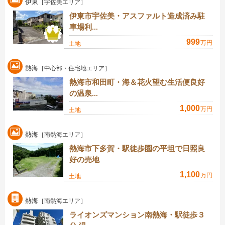
伊東
［宇佐美エリア］
伊東市宇佐美・アスファルト造成済み駐
車場利...
999
万円
土地
熱海
［中心部・住宅地エリア］
熱海市和田町・海＆花火望む生活便良好
の温泉...
1,000
万円
土地
熱海
［南熱海エリア］
熱海市下多賀・駅徒歩圏の平坦で日照良
好の売地
1,100
万円
土地
熱海
［南熱海エリア］
ライオンズマンション南熱海・駅徒歩３