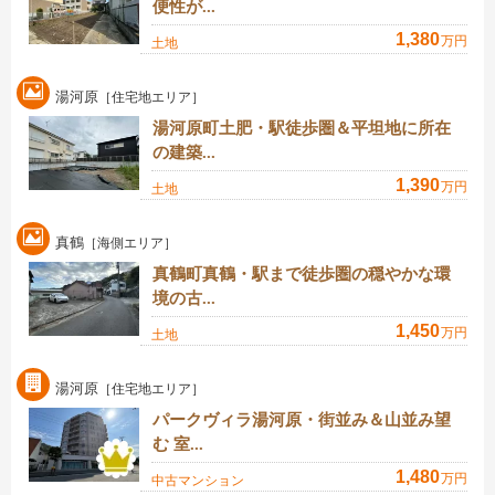
便性が...
1,380
万円
土地
湯河原
［住宅地エリア］
湯河原町土肥・駅徒歩圏＆平坦地に所在
の建築...
1,390
万円
土地
真鶴
［海側エリア］
真鶴町真鶴・駅まで徒歩圏の穏やかな環
境の古...
1,450
万円
土地
湯河原
［住宅地エリア］
パークヴィラ湯河原・街並み＆山並み望
む 室...
1,480
万円
中古マンション