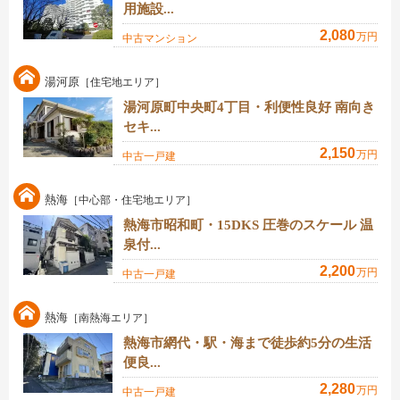
用施設...
2,080
万円
中古マンション
湯河原
［住宅地エリア］
湯河原町中央町4丁目・利便性良好 南向き
セキ...
2,150
万円
中古一戸建
熱海
［中心部・住宅地エリア］
熱海市昭和町・15DKS 圧巻のスケール 温
泉付...
2,200
万円
中古一戸建
熱海
［南熱海エリア］
熱海市網代・駅・海まで徒歩約5分の生活
便良...
2,280
万円
中古一戸建