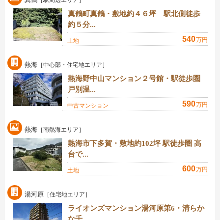
［駅周辺エリア］
真鶴町真鶴・敷地約４６坪 駅北側徒歩
約５分...
540
万円
土地
熱海
［中心部・住宅地エリア］
熱海野中山マンション２号館・駅徒歩圏
戸別温...
590
万円
中古マンション
熱海
［南熱海エリア］
熱海市下多賀・敷地約102坪 駅徒歩圏 高
台で...
600
万円
土地
湯河原
［住宅地エリア］
ライオンズマンション湯河原第6・清らか
な千...