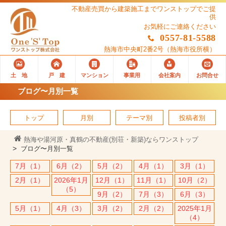
不動産売買から建築施工までワンストップでご提
供
お気軽にご連絡ください
0557-81-5588
熱海市中央町2番2号
（熱海市役所横）
土 地
戸 建
マンション
事業用
会社案内
お問合せ
ブログ〜月別一覧
トップ
月別
テーマ別
投稿者別
熱海や湯河原・真鶴の不動産(別荘・新築)ならワンストップ
ブログ〜月別一覧
7月（1）
6月（2）
5月（2）
4月（1）
3月（1）
2月（1）
2026年1月
12月（1）
11月（1）
10月（2）
（5）
9月（2）
7月（3）
6月（3）
5月（1）
4月（3）
3月（2）
2月（2）
2025年1月
（4）