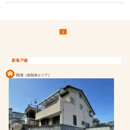
1
新着戸建
熱海
［南熱海エリア］