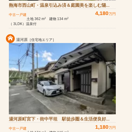
熱海市西山町・温泉引込み済＆庭園美を楽しむ陽...
4,180
万円
中古一戸建
土地 362 m
建物 134 m
2
2
（ 3LDK）温泉付
湯河原
［住宅地エリア］
湯河原町宮下・街中平坦 駅徒歩圏＆生活便良好...
1,180
万円
中古一戸建
2
2