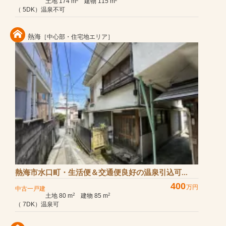
土地 174 m
建物 115 m
（ 5DK）温泉不可
熱海
［中心部・住宅地エリア］
熱海市水口町・生活便＆交通便良好の温泉引込可...
400
万円
中古一戸建
土地 80 m
建物 85 m
2
2
（ 7DK）温泉可