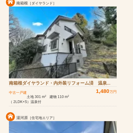
南箱根
［ダイヤランド］
南箱根ダイヤランド・内外装リフォーム済 温泉...
1,480
万円
中古一戸建
土地 301 m
建物 110 m
2
2
（ 2LDK+S）温泉付
湯河原
［住宅地エリア］