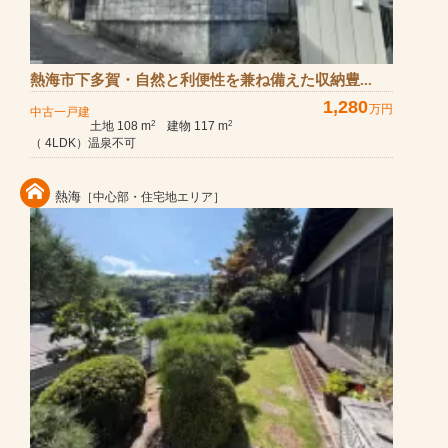
熱海市下多賀・自然と利便性を兼ね備えた収納豊...
1,280
万円
中古一戸建
土地 108 m
建物 117 m
2
2
（ 4LDK）温泉不可
熱海
［中心部・住宅地エリア］