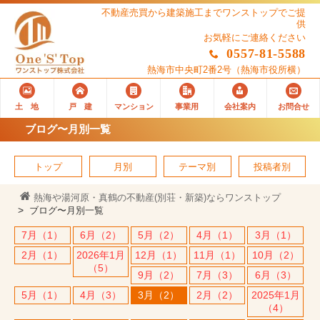
不動産売買から建築施工までワンストップでご提
供
お気軽にご連絡ください
0557-81-5588
熱海市中央町2番2号
（熱海市役所横）
土 地
戸 建
マンション
事業用
会社案内
お問合せ
ブログ〜月別一覧
トップ
月別
テーマ別
投稿者別
熱海や湯河原・真鶴の不動産(別荘・新築)ならワンストップ
ブログ〜月別一覧
7月（1）
6月（2）
5月（2）
4月（1）
3月（1）
2月（1）
2026年1月
12月（1）
11月（1）
10月（2）
（5）
9月（2）
7月（3）
6月（3）
5月（1）
4月（3）
3月（2）
2月（2）
2025年1月
（4）