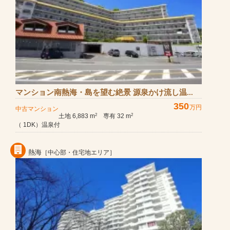
マンション南熱海・島を望む絶景 源泉かけ流し温...
350
万円
中古マンション
土地 6,883 m
専有 32 m
2
2
（ 1DK）温泉付
熱海
［中心部・住宅地エリア］