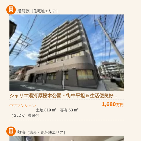
湯河原
［住宅地エリア］
シャリエ湯河原桜木公園・街中平坦＆生活便良好...
1,680
万円
中古マンション
土地 819 m
専有 63 m
2
2
（ 2LDK）温泉付
熱海
［温泉・別荘地エリア］