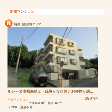
新着マンション
熱海
［南熱海エリア］
ルシーヌ南熱海第２・緑豊かな自然と利便性が調...
390
万円
中古マンション
土地 631 m
専有 46 m
2
2
（ 2DK）温泉不可