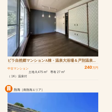
ビラ自然郷マンションA棟・温泉大浴場＆戸別温泉...
240
万円
中古マンション
土地 8,475 m
専有 27 m
2
2
（ 1K）温泉付
熱海
［南熱海エリア］