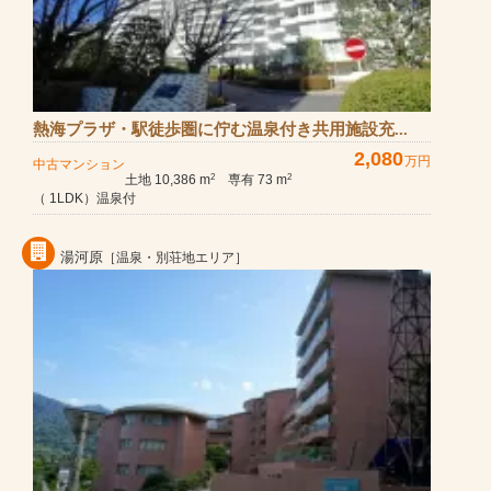
熱海プラザ・駅徒歩圏に佇む温泉付き共用施設充...
2,080
万円
中古マンション
土地 10,386 m
専有 73 m
2
2
（ 1LDK）温泉付
湯河原
［温泉・別荘地エリア］