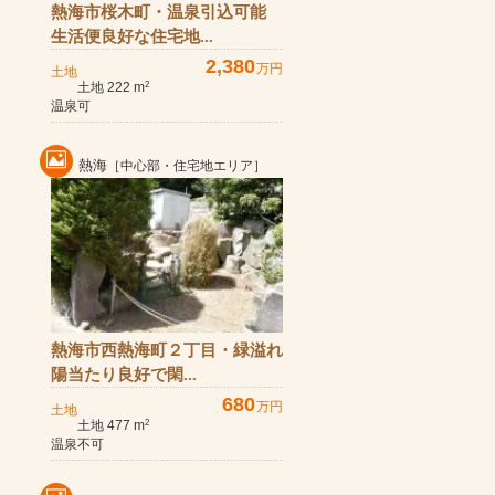
熱海市桜木町・温泉引込可能
生活便良好な住宅地...
2,380
万円
土地
土地 222 m
2
温泉可
熱海
［中心部・住宅地エリア］
熱海市西熱海町２丁目・緑溢れ
陽当たり良好で閑...
680
万円
土地
土地 477 m
2
温泉不可