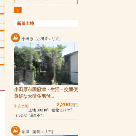
1
新着土地
小田原
［小田原エリア］
小田原市国府津・生活・交通便
良好な大型住宅付...
2,200
万円
中古土地
土地 302 m
建物 227 m
2
2
（ 8DK）温泉不可
沼津
［海側エリア］