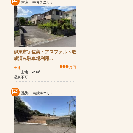
伊東
［宇佐美エリア］
伊東市宇佐美・アスファルト造
成済み駐車場利用...
999
万円
土地
土地 152 m
2
温泉不可
熱海
［南熱海エリア］