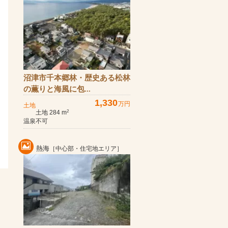
沼津市千本郷林・歴史ある松林
の薫りと海風に包...
1,330
万円
土地
土地 284 m
2
温泉不可
熱海
［中心部・住宅地エリア］