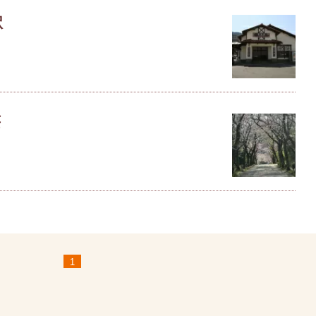
駅
荘
1