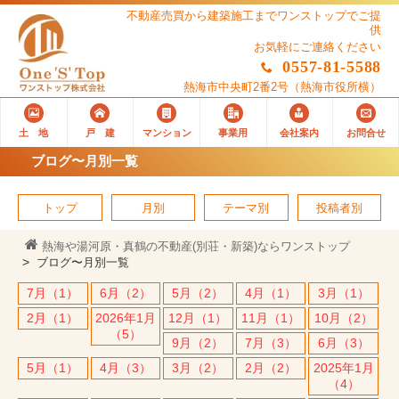
不動産売買から建築施工までワンストップでご提
供
お気軽にご連絡ください
0557-81-5588
熱海市中央町2番2号
（熱海市役所横）
土 地
戸 建
マンション
事業用
会社案内
お問合せ
ブログ〜月別一覧
トップ
月別
テーマ別
投稿者別
熱海や湯河原・真鶴の不動産(別荘・新築)ならワンストップ
ブログ〜月別一覧
7月（1）
6月（2）
5月（2）
4月（1）
3月（1）
2月（1）
2026年1月
12月（1）
11月（1）
10月（2）
（5）
9月（2）
7月（3）
6月（3）
5月（1）
4月（3）
3月（2）
2月（2）
2025年1月
（4）