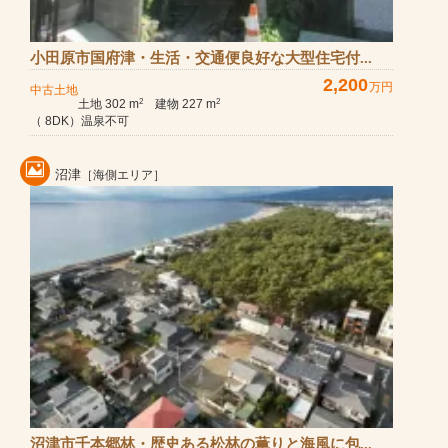
小田原市国府津・生活・交通便良好な大型住宅付...
2,200
万円
中古土地
土地 302 m
建物 227 m
2
2
（ 8DK）温泉不可
沼津
［海側エリア］
沼津市千本郷林・歴史ある松林の薫りと海風に包...