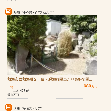
熱海
［中心部・住宅地エリア］
熱海市西熱海町２丁目・緑溢れ陽当たり良好で閑...
680
万円
土地
土地 477 m
2
温泉不可
伊東
［宇佐美エリア］