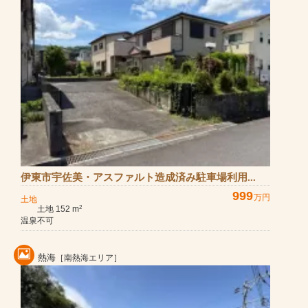
伊東市宇佐美・アスファルト造成済み駐車場利用...
999
万円
土地
土地 152 m
2
温泉不可
熱海
［南熱海エリア］