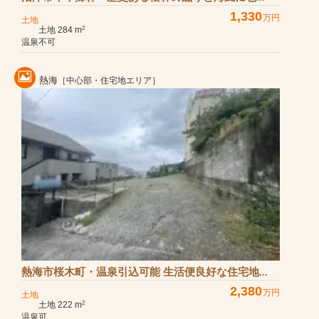
1,330
万円
土地
土地 284 m
2
温泉不可
熱海
［中心部・住宅地エリア］
熱海市桜木町・温泉引込可能 生活便良好な住宅地...
2,380
万円
土地
土地 222 m
2
温泉可